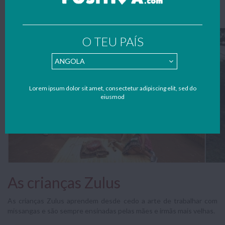
Habitações dos Zulus
O TEU PAÍS
Lorem ipsum dolor sit amet, consectetur adipiscing elit, sed do
eiusmod
As crianças Zulus
As crianças Zulus aprendem desde cedo a arte de trabalhar com
missangas e são sempre ensinadas pelas mães e irmãs mais velhas.