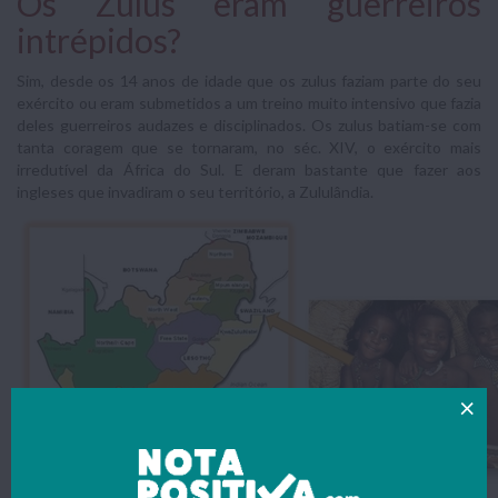
Os Zulus eram guerreiros
intrépidos?
Sim, desde os 14 anos de idade que os zulus faziam parte do seu
exército ou eram submetidos a um treino muito intensivo que fazia
deles guerreiros audazes e disciplinados. Os zulus batiam-se com
tanta coragem que se tornaram, no séc. XIV, o exército mais
irredutível da África do Sul. E deram bastante que fazer aos
ingleses que invadiram o seu território, a Zululândia.