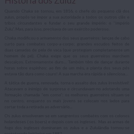
História dos Zuluz
Quando Chaka se tornou, em 1816, o chefe do pequeno clã dos
zulus, propôs-se impor a sua autoridade a todos os outros clãs e
tribos circundantes e fundar o seu grande império: o “Império
Zulu”. Mas, para isso, precisava de um exército poderoso.
Chaka modificou o armamento dos seus guerreiros: lanças de cabo
curto para combates corpo-a-corpo; grandes escudos feitos de
duas camadas de pela de vaca (que protegiam completamente um
homem de pé). Chaka exige que os seus guerreiros marchem
descalços. Extremamente duro… Também têm de dançar durante
horas sobre espinhos: ao fim de um mês, a planta dos seus pés
estava tão dura como couro! A sua marcha era rápida e silenciosa…
A tática de guerra, renovada, torna o assalto dos zulus irresistível!
Atacavam o inimigo de surpresa e circundavam-no adotando uma
formação chamada “em corno”: os melhores guerreiros situam-se
no centro, enquanto os mais jovens se colocam nos lados para
cortar toda a retirada ao adversário...
Os zulus envolveram-se em sangrentos combates com os colonos
holandeses ( os boers) e depois com os ingleses. Mas as armas de
fogo dos ingleses dominaram os zulus e a Zululândia tornou-se
protetorado britânico em 1887.