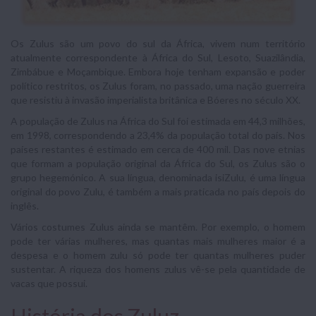
Os Zulus são um povo do sul da África, vivem num território
atualmente correspondente à África do Sul, Lesoto, Suazilândia,
Zimbábue e Moçambique. Embora hoje tenham expansão e poder
político restritos, os Zulus foram, no passado, uma nação guerreira
que resistiu à invasão imperialista britânica e Bóeres no século XX.
A população de Zulus na África do Sul foi estimada em 44,3 milhões,
em 1998, correspondendo a 23,4% da população total do país. Nos
países restantes é estimado em cerca de 400 mil. Das nove etnias
que formam a população original da África do Sul, os Zulus são o
grupo hegemónico. A sua língua, denominada isiZulu, é uma língua
original do povo Zulu, é também a mais praticada no país depois do
inglês.
Vários costumes Zulus ainda se mantêm. Por exemplo, o homem
pode ter várias mulheres, mas quantas mais mulheres maior é a
despesa e o homem zulu só pode ter quantas mulheres puder
sustentar. A riqueza dos homens zulus vê-se pela quantidade de
vacas que possui.