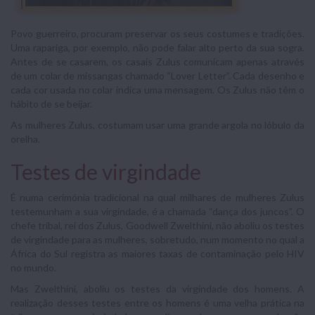
Povo guerreiro, procuram preservar os seus costumes e tradições.
Uma rapariga, por exemplo, não pode falar alto perto da sua sogra.
Antes de se casarem, os casais Zulus comunicam apenas através
de um colar de missangas chamado “Lover Letter”. Cada desenho e
cada cor usada no colar indica uma mensagem. Os Zulus não têm o
hábito de se beijar.
As mulheres Zulus, costumam usar uma grande argola no lóbulo da
orelha.
Testes de virgindade
É numa cerimónia tradicional na qual milhares de mulheres Zulus
testemunham a sua virgindade, é a chamada “dança dos juncos”. O
chefe tribal, rei dos Zulus, Goodwell Zwelthini, não aboliu os testes
de virgindade para as mulheres, sobretudo, num momento no qual a
África do Sul registra as maiores taxas de contaminação pelo HIV
no mundo.
Mas Zwelthini, aboliu os testes da virgindade dos homens. A
realização desses testes entre os homens é uma velha prática na