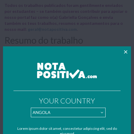
Todos os trabalhos publicados foram gentilmente enviados
por estudantes – se também quiseres contribuir para apoiar o
nosso portal faz como o(a) Gabriella Gonçalves e envia
também os teus trabalhos, resumos e apontamentos para o
nosso mail:
geral@notapositiva.com
.
Resumo do trabalho
Neste trabalho busquei apresentar a concepção e uma breve
análise do empirismo onde explicarei o movimento filosófico que
acredita nas experiências humanas como únicas responsáveis pela
formação das ideias e conceitos existentes no mundo.
INTRODUÇÃO
Neste trabalho busquei apresentar a concepção e uma breve
YOUR COUNTRY
análise do empirismo onde explicarei o movimento filosófico que
acredita nas experiências humanas como únicas responsáveis pela
formação das ideias e conceitos existentes no mundo.
Apresentarei as ideias dos dois principais teóricos do empirismo: o
Lorem ipsum dolor sit amet, consectetur adipiscing elit, sed do
filósofo inglês John
Locke
(1632 – 1704), que afirma que as
eiusmod