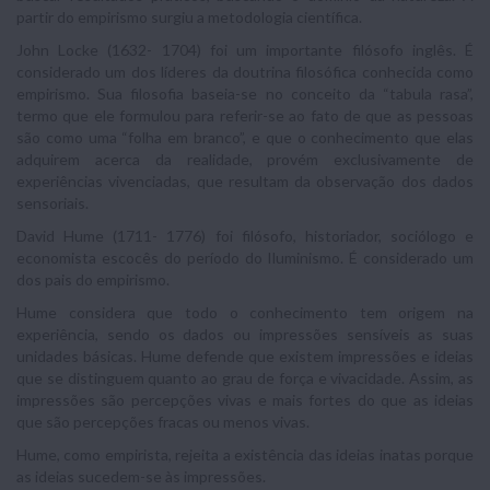
partir do empirismo surgiu a metodologia científica.
John Locke (1632- 1704) foi um importante filósofo inglês. É
considerado um dos líderes da doutrina filosófica conhecida como
empirismo. Sua filosofia baseia-se no conceito da “tabula rasa”,
termo que ele formulou para referir-se ao fato de que as pessoas
são como uma “folha em branco”, e que o conhecimento que elas
adquirem acerca da realidade, provém exclusivamente de
experiências vivenciadas, que resultam da observação dos dados
sensoriais.
David Hume (1711- 1776) foi filósofo, historiador, sociólogo e
economista escocês do período do Iluminismo. É considerado um
dos pais do empirismo.
Hume considera que todo o conhecimento tem origem na
experiência, sendo os dados ou impressões sensíveis as suas
unidades básicas. Hume defende que existem impressões e ideias
que se distinguem quanto ao grau de força e vivacidade. Assim, as
impressões são percepções vivas e mais fortes do que as ideias
que são percepções fracas ou menos vivas.
Hume, como empirista, rejeita a existência das ideias inatas porque
as ideias sucedem-se às impressões.