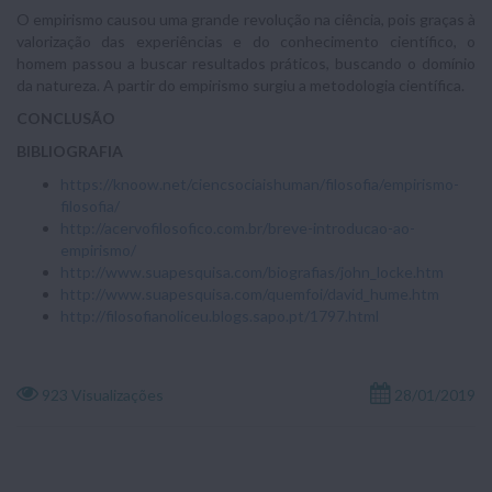
O empirismo causou uma grande revolução na ciência, pois graças à
valorização das experiências e do conhecimento científico, o
homem passou a buscar resultados práticos, buscando o domínio
da natureza. A partir do empirismo surgiu a metodologia científica.
CONCLUSÃO
BIBLIOGRAFIA
https://knoow.net/ciencsociaishuman/filosofia/empirismo-
filosofia/
http://acervofilosofico.com.br/breve-introducao-ao-
empirismo/
http://www.suapesquisa.com/biografias/john_locke.htm
http://www.suapesquisa.com/quemfoi/david_hume.htm
http://filosofianoliceu.blogs.sapo.pt/1797.html
923 Visualizações
28/01/2019