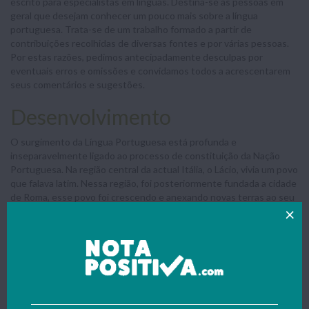
escrito para especialistas em línguas. Destina-se às pessoas em
geral que desejam conhecer um pouco mais sobre a língua
portuguesa. Trata-se de um trabalho formado a partir de
contribuições recolhidas de diversas fontes e por várias pessoas.
Por estas razões, pedimos antecipadamente desculpas por
eventuais erros e omissões e convidamos todos a acrescentarem
seus comentários e sugestões.
Desenvolvimento
O surgimento da Língua Portuguesa está profunda e
inseparavelmente ligado ao processo de constituição da Nação
Portuguesa. Na região central da actual Itália, o Lácio, vivia um povo
que falava latim. Nessa região, foi posteriormente fundada a cidade
de Roma, esse povo foi crescendo e anexando novas terras ao seu
domínio. Os romanos chegaram a possuir um grande império e, a
cada conquista, impunham aos vencidos os seus hábitos, as suas
instituições, os seus padrões de vida e a sua língua. Existiam duas
formas de expressar o latim:
1° - O latim vulgar
2° - O latim clássico
O latim vulgar era somente falado. Era a língua do quotidiano, usada