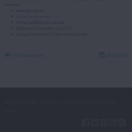
Internet
www.google.pt
https://knoow.net/
Portal da Biblioteca virtual
Digitado e Concluído no ECET
Espaço Comercial e Telecomunicações
470 Visualizações
29/08/2019
NOTAPOSITIVA - © 2026
VISITORS:2597118 ONLINE
NOW:2