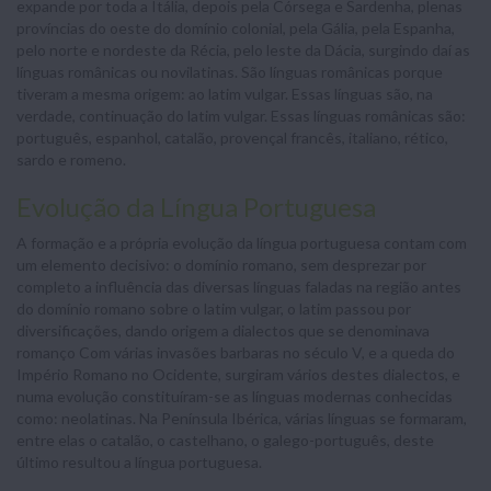
expande por toda a Itália, depois pela Córsega e Sardenha, plenas
províncias do oeste do domínio colonial, pela Gália, pela Espanha,
pelo norte e nordeste da Récia, pelo leste da Dácia, surgindo daí as
línguas românicas ou novilatinas. São línguas românicas porque
tiveram a mesma origem: ao latim vulgar. Essas línguas são, na
verdade, continuação do latim vulgar. Essas línguas românicas são:
português, espanhol, catalão, provençal francês, italiano, rético,
sardo e romeno.
Evolução da Língua Portuguesa
A formação e a própria evolução da língua portuguesa contam com
um elemento decisivo: o domínio romano, sem desprezar por
completo a influência das diversas línguas faladas na região antes
do domínio romano sobre o latim vulgar, o latim passou por
diversificações, dando origem a dialectos que se denominava
romanço Com várias invasões barbaras no século V, e a queda do
Império Romano no Ocidente, surgiram vários destes dialectos, e
numa evolução constituíram-se as línguas modernas conhecidas
como: neolatinas. Na Península Ibérica, várias línguas se formaram,
entre elas o catalão, o castelhano, o galego-português, deste
último resultou a língua portuguesa.