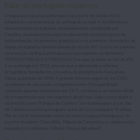
Fase do português moderno
A língua portuguesa uniformizou-se a partir do século XVI e
adquiriu as características do português actual. A rica literatura
renascentista portuguesa, nomeadamente a produzida por
Camões, desempenhou papel fundamental nesse processo de
uniformização. As primeiras gramáticas e os primeiros dicionários da
língua portuguesa também datam do século XVI. Existe um período
na evolução da língua portuguesa a que também se denomina
PERÍODO PSEUDO-ETIMOLÓGICO e que se inicia no século XVI
e se prolonga até 1911, ano em que é decretada a reforma
ortográfica, fundada nos preceitos da gramática de Gonçalves
Viana, publicada em 1904. A grande reforma seguinte, em 1945,
resultante de um acordo ortográfico entre Portugal-Brasil,
sofrendo algumas alterações em 1971, continua a ser norma oficial
da ortografia por que nos regemos ainda hoje. Hoje o português é
conhecido como "A língua de Camões" (em homenagem a Luís Vaz
de Camões, escritor português, autor de Os Lusíadas) e "A última
flor do Lácio" (expressão usada no soneto Língua Portuguesa, do
escritor brasileiro Olavo Bilac. Miguel de Cervantes, o célebre autor
espanhol, considerava o idioma "doce e agradável".