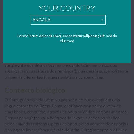
pelo povo analfabeto da região central da actual Itália e das
YOUR COUNTRY
províncias: soldados, marinheiros, artífices, agricultores, barbeiros,
escravos, etc. Era a língua viva, sujeita a alterações frequentes e
por isso apresentava diversas variações. O latim clássico era a
língua falada e escrita, apurada, artificial, rígida, era o instrumento
literário usado pelos grandes poetas, prosadores, filósofos,
Lorem ipsum dolor sit amet, consectetur adipiscing elit, sed do
eiusmod
retóricos. A expressão do latim que os romanos acabavam por
impor aos povos vencidos era a vulgar; estes povos eram muito
diversificados e falavam línguas muito diferentes, por isso em cada
região o latim vulgar sofreu alterações distintas, o que resultou no
surgimento dos diferentes romanços (do latim romanice, que
significa "falar à maneira dos romanos"), que deram posteriormente
origem às diferentes línguas neolatinas ou românicas.
Contexto biológico
O Português vem do Latim vulgar, sabe-se que o latim era uma
língua corrente de Roma. Roma, destinada pela sorte e valor de
suas bases, conquista, através de seus soldados, regiões imensas.
Com as conquistas vai o latim sendo levado a todos os rincões
pelos soldados romanos, pelos colonos, pelos homens de negócios.
As viagens favoreciam a difusão do latim. Primeiramente o latim se