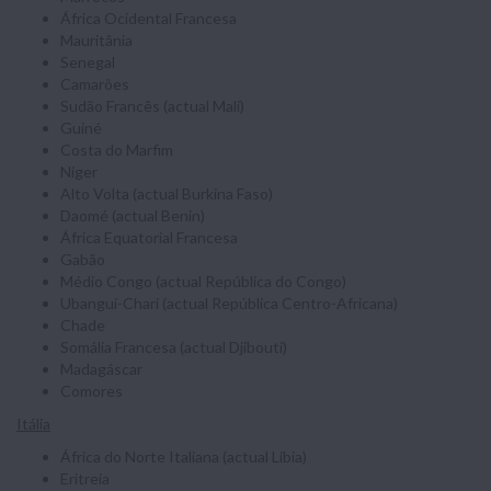
África Ocidental Francesa
Mauritânia
Senegal
Camarões
Sudão Francês (actual Mali)
Guiné
Costa do Marfim
Níger
Alto Volta (actual Burkina Faso)
Daomé (actual Benin)
África Equatorial Francesa
Gabão
Médio Congo (actual República do Congo)
Ubangui-Chari (actual República Centro-Africana)
Chade
Somália Francesa (actual Djibouti)
Madagáscar
Comores
Itália
África do Norte Italiana (actual Líbia)
Eritreia