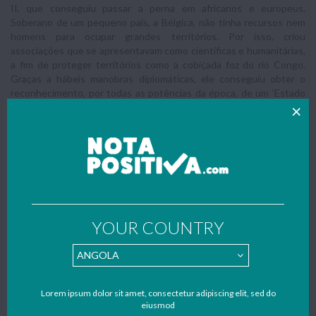
II, que conseguiu passar a perna em africanos e europeus.
Soberano de um pequeno país, a Bélgica, não tinha recursos nem
homens para ocupar grandes territórios. Por isso, criou
associações que se apresentavam como científicas e humanitárias,
a fim de proteger territórios como a cobiçada foz do rio Congo.
Graças a hábeis manobras diplomáticas, ele conseguiu obter o
reconhecimento, por todas as potências da época, de um ‘Estado
Livre do Congo, do qual ele seria o governante absoluto. Leopoldo
dominou com mão de ferro o Congo, usando métodos violentos
para conseguir extrair o máximo que pudesse para aumentar sua
riqueza pessoal.
Mas o principal método utilizado pelos europeus foi o bom e velho
dividir para dominar. A ideia era se aproveitar da rivalidade entre
dois grupos étnicos locais (ou criá-la, se fosse inexistente) e tomar
partido de um deles. Com o apoio do escolhido, a quem davam
YOUR COUNTRY
armas e meios para subjugar os rivais, os europeus controlavam a
população inteira. Pode-se dizer que todas as potências conduziam
a conquista da mesma forma: através da força bruta, dividindo para
dominar e usando soldados que eram principalmente africanos e
não europeus.
Lorem ipsum dolor sit amet, consectetur adipiscing elit, sed do
O método usado pelos colonizadores provocou tensões que até
eiusmod