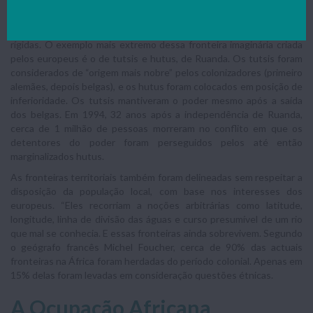
hoje perduram, pois transformou profundamente as estruturas
sociais tradicionais da África. “Formações de grupos flexíveis e
cambiantes foram mudadas para ‘estruturas étnicas’ bastante
rígidas. O exemplo mais extremo dessa fronteira imaginária criada
pelos europeus é o de tutsis e hutus, de Ruanda. Os tutsis foram
considerados de “origem mais nobre” pelos colonizadores (primeiro
alemães, depois belgas), e os hutus foram colocados em posição de
inferioridade. Os tutsis mantiveram o poder mesmo após a saída
dos belgas. Em 1994, 32 anos após a independência de Ruanda,
cerca de 1 milhão de pessoas morreram no conflito em que os
detentores do poder foram perseguidos pelos até então
marginalizados hutus.
As fronteiras territoriais também foram delineadas sem respeitar a
disposição da população local, com base nos interesses dos
europeus. “Eles recorriam a noções arbitrárias como latitude,
longitude, linha de divisão das águas e curso presumível de um rio
que mal se conhecia. E essas fronteiras ainda sobrevivem. Segundo
o geógrafo francês Michel Foucher, cerca de 90% das actuais
fronteiras na África foram herdadas do período colonial. Apenas em
15% delas foram levadas em consideração questões étnicas.
A Ocupação Africana