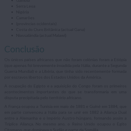
Gâmbia
Serra Leoa
Nigéria
Camarões
(províncias ocidentais)
Costa do Ouro Britânica (actual Gana)
Niassalândia (actual Malawi)
Conclusão
Os únicos países africanos que não foram colónias foram a Etiópia
(que apenas foi brevemente invadida pela Itália, durante a Segunda
Guerra Mundial) e a Libéria, que tinha sido recentemente formada
por escravos libertos dos Estados Unidos da América.
A ocupação do Egipto e a aquisição do Congo foram os primeiros
acontecimentos importantes do que se transformaria em uma
disputa precipitada pelo território africano.
A França ocupou a Tunísia em maio de 1881 e Guiné em 1884, que
em parte convenceu a Itália para se unir em 1882 à Aliança Dual
entre a Alemanha e o Império Austro-húngaro, formando assim a
Tríplice Aliança. No mesmo ano, o Reino Unido ocupou o Egito
Otomano, que dominava o Sudão e parte da Somália.