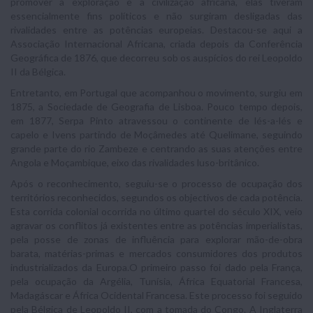
promover a exploração e a civilização africana, elas tiveram
essencialmente fins políticos e não surgiram desligadas das
rivalidades entre as potências europeias. Destacou-se aqui a
Associação Internacional Africana, criada depois da Conferência
Geográfica de 1876, que decorreu sob os auspícios do rei Leopoldo
II da Bélgica.
Entretanto, em Portugal que acompanhou o movimento, surgiu em
1875, a Sociedade de Geografia de Lisboa. Pouco tempo depois,
em 1877, Serpa Pinto atravessou o continente de lés-a-lés e
capelo e Ivens partindo de Moçâmedes até Quelimane, seguindo
grande parte do rio Zambeze e centrando as suas atenções entre
Angola e Moçambique, eixo das rivalidades luso-britânico.
Após o reconhecimento, seguiu-se o processo de ocupação dos
territórios reconhecidos, segundos os objectivos de cada potência.
Esta corrida colonial ocorrida no último quartel do século XIX, veio
agravar os conflitos já existentes entre as potências imperialistas,
pela posse de zonas de influência para explorar mão-de-obra
barata, matérias-primas e mercados consumidores dos produtos
industrializados da Europa.O primeiro passo foi dado pela França,
pela ocupação da Argélia, Tunísia, África Equatorial Francesa,
Madagáscar e África Ocidental Francesa. Este processo foi seguido
pela Bélgica de Leopoldo II, com a tomada do Congo. A Inglaterra