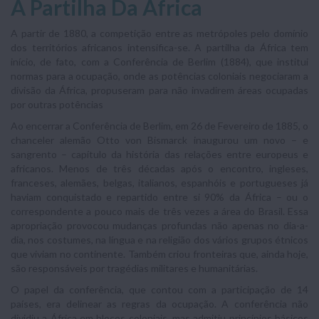
A Partilha Da África
A partir de 1880, a competição entre as metrópoles pelo domínio
dos territórios africanos intensifica-se. A partilha da África tem
início, de fato, com a Conferência de Berlim (1884), que institui
normas para a ocupação, onde as potências coloniais negociaram a
divisão da África, propuseram para não invadirem áreas ocupadas
por outras potências
Ao encerrar a Conferência de Berlim, em 26 de Fevereiro de 1885, o
chanceler alemão Otto von Bismarck inaugurou um novo – e
sangrento – capítulo da história das relações entre europeus e
africanos. Menos de três décadas após o encontro, ingleses,
franceses, alemães, belgas, italianos, espanhóis e portugueses já
haviam conquistado e repartido entre si 90% da África – ou o
correspondente a pouco mais de três vezes a área do Brasil. Essa
apropriação provocou mudanças profundas não apenas no dia-a-
dia, nos costumes, na língua e na religião dos vários grupos étnicos
que viviam no continente. Também criou fronteiras que, ainda hoje,
são responsáveis por tragédias militares e humanitárias.
O papel da conferência, que contou com a participação de 14
países, era delinear as regras da ocupação. A conferência não
dividiu a África em blocos coloniais, mas admitiu princípios básicos