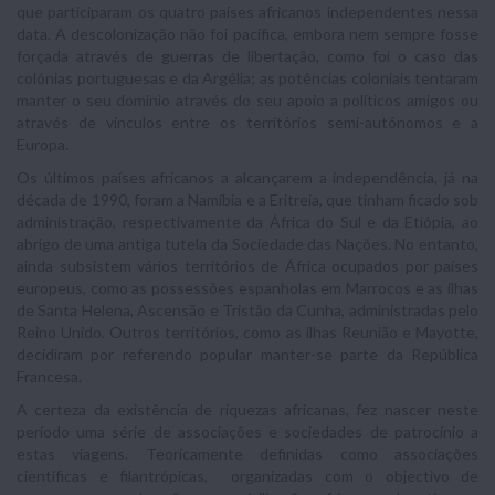
que participaram os quatro países africanos independentes nessa
data. A descolonização não foi pacífica, embora nem sempre fosse
forçada através de guerras de libertação, como foi o caso das
colónias portuguesas e da Argélia; as potências coloniais tentaram
manter o seu domínio através do seu apoio a políticos amigos ou
através de vínculos entre os territórios semi-autónomos e a
Europa.
Os últimos países africanos a alcançarem a independência, já na
década de 1990, foram a Namíbia e a Eritreia, que tinham ficado sob
administração, respectivamente da África do Sul e da Etiópia, ao
abrigo de uma antiga tutela da Sociedade das Nações. No entanto,
ainda subsistem vários territórios de África ocupados por países
europeus, como as possessões espanholas em Marrocos e as ilhas
de Santa Helena, Ascensão e Tristão da Cunha, administradas pelo
Reino Unido. Outros territórios, como as ilhas Reunião e Mayotte,
decidiram por referendo popular manter-se parte da República
Francesa.
A certeza da existência de riquezas africanas, fez nascer neste
período uma série de associações e sociedades de patrocínio a
estas viagens. Teoricamente definidas como associações
científicas e filantrópicas, organizadas com o objectivo de