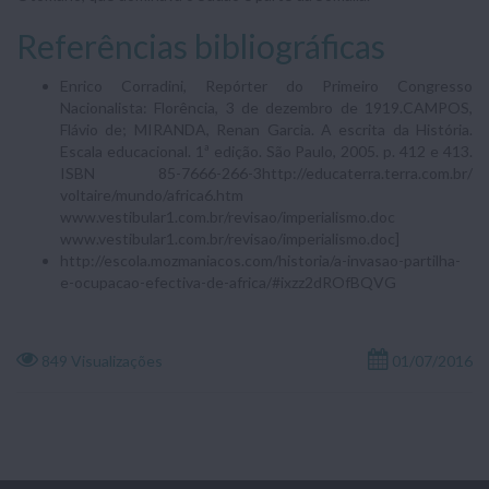
Referências bibliográficas
Enrico Corradini, Repórter do Primeiro Congresso
Nacionalista: Florência, 3 de dezembro de 1919.CAMPOS,
Flávio de; MIRANDA, Renan Garcia. A escrita da História.
Escala educacional. 1ª edição. São Paulo, 2005. p. 412 e 413.
ISBN 85-7666-266-3http://educaterra.terra.com.br/
voltaire/mundo/africa6.htm
www.vestibular1.com.br/revisao/imperialismo.doc
www.vestibular1.com.br/revisao/imperialismo.doc]
http://escola.mozmaniacos.com/historia/a-invasao-partilha-
e-ocupacao-efectiva-de-africa/#ixzz2dROfBQVG
849 Visualizações
01/07/2016