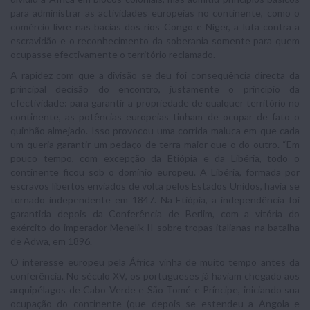
para administrar as actividades europeias no continente, como o
comércio livre nas bacias dos rios Congo e Níger, a luta contra a
escravidão e o reconhecimento da soberania somente para quem
ocupasse efectivamente o território reclamado.
A rapidez com que a divisão se deu foi consequência directa da
principal decisão do encontro, justamente o princípio da
efectividade: para garantir a propriedade de qualquer território no
continente, as potências europeias tinham de ocupar de fato o
quinhão almejado. Isso provocou uma corrida maluca em que cada
um queria garantir um pedaço de terra maior que o do outro. “Em
pouco tempo, com excepção da Etiópia e da Libéria, todo o
continente ficou sob o domínio europeu. A Libéria, formada por
escravos libertos enviados de volta pelos Estados Unidos, havia se
tornado independente em 1847. Na Etiópia, a independência foi
garantida depois da Conferência de Berlim, com a vitória do
exército do imperador Menelik II sobre tropas italianas na batalha
de Adwa, em 1896.
O interesse europeu pela África vinha de muito tempo antes da
conferência. No século XV, os portugueses já haviam chegado aos
arquipélagos de Cabo Verde e São Tomé e Príncipe, iniciando sua
ocupação do continente (que depois se estendeu a Angola e