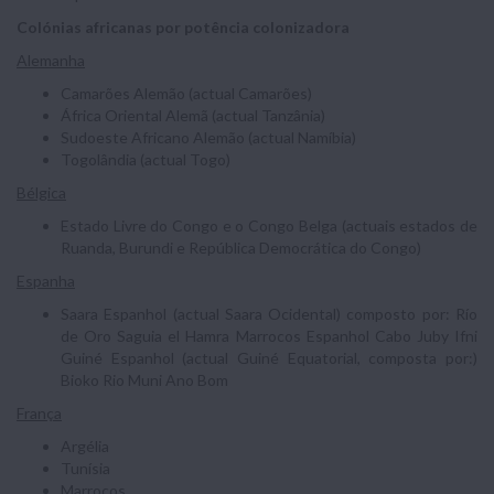
Colónias africanas por potência colonizadora
Alemanha
Camarões Alemão (actual Camarões)
África Oriental Alemã (actual Tanzânia)
Sudoeste Africano Alemão (actual Namíbia)
Togolândia (actual Togo)
Bélgica
Estado Livre do Congo e o Congo Belga (actuais estados de
Ruanda, Burundi e República Democrática do Congo)
Espanha
Saara Espanhol (actual Saara Ocidental) composto por: Río
de Oro Saguia el Hamra Marrocos Espanhol Cabo Juby Ifni
Guiné Espanhol (actual Guiné Equatorial, composta por:)
Bioko Rio Muni Ano Bom
França
Argélia
Tunísia
Marrocos