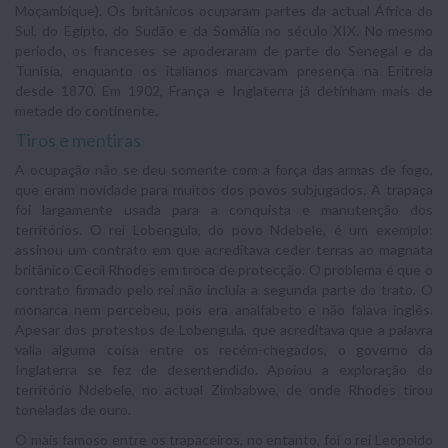
Moçambique). Os britânicos ocuparam partes da actual África do
Sul, do Egipto, do Sudão e da Somália no século XIX. No mesmo
período, os franceses se apoderaram de parte do Senegal e da
Tunísia, enquanto os italianos marcavam presença na Eritreia
desde 1870. Em 1902, França e Inglaterra já detinham mais de
metade do continente.
Tiros e mentiras
A ocupação não se deu somente com a força das armas de fogo,
que eram novidade para muitos dos povos subjugados. A trapaça
foi largamente usada para a conquista e manutenção dos
territórios. O rei Lobengula, do povo Ndebele, é um exemplo:
assinou um contrato em que acreditava ceder terras ao magnata
britânico Cecil Rhodes em troca de protecção. O problema é que o
contrato firmado pelo rei não incluía a segunda parte do trato. O
monarca nem percebeu, pois era analfabeto e não falava inglês.
Apesar dos protestos de Lobengula, que acreditava que a palavra
valia alguma coisa entre os recém-chegados, o governo da
Inglaterra se fez de desentendido. Apoiou a exploração do
território Ndebele, no actual Zimbabwe, de onde Rhodes tirou
toneladas de ouro.
O mais famoso entre os trapaceiros, no entanto, foi o rei Leopoldo