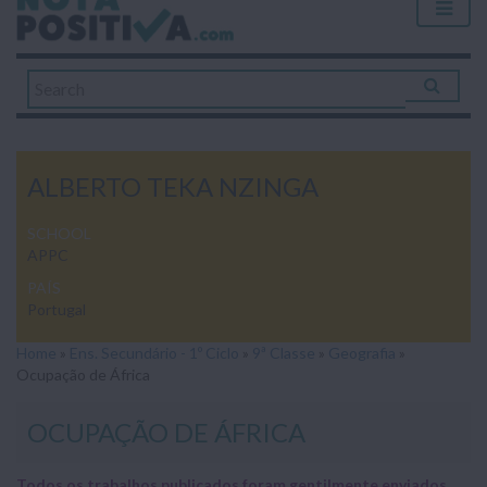
ALBERTO TEKA NZINGA
SCHOOL
APPC
PAÍS
Portugal
Home
»
Ens. Secundário - 1º Ciclo
»
9ª Classe
»
Geografia
»
Ocupação de África
OCUPAÇÃO DE ÁFRICA
Todos os trabalhos publicados foram gentilmente enviados