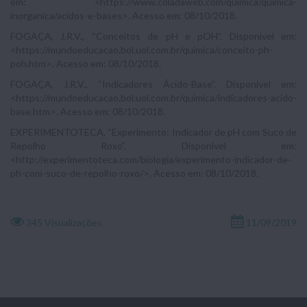
em: <https://www.coladaweb.com/quimica/quimica-
inorganica/acidos-e-bases>. Acesso em: 08/10/2018.
FOGAÇA, J.R.V., “Conceitos de pH e pOH”. Disponível em:
<https://mundoeducacao.bol.uol.com.br/quimica/conceito-ph-
poh.htm>. Acesso em: 08/10/2018.
FOGAÇA, J.R.V., “Indicadores Ácido-Base”. Disponível em:
<https://mundoeducacao.bol.uol.com.br/quimica/indicadores-acido-
base.htm>. Acesso em: 08/10/2018.
EXPERIMENTOTECA, “Experimento: Indicador de pH com Suco de
Repolho Roxo”. Disponível em:
<http://experimentoteca.com/biologia/experimento-indicador-de-
ph-com-suco-de-repolho-roxo/>. Acesso em: 08/10/2018.
345 Visualizações
11/09/2019