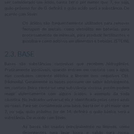
ser considerado um ácido, basta ter o pH menor que 7, ou seja,
quão próximo for de 0, definirá o quão ácido será a substância. De
acordo com Stein:
Os ácidos são frequentemente utilizados para remover
ferrugem de metais, como eletrólito em baterias, para
processamento de minerais, para produzir fertilizantes e
gasolina e como aditivos em alimentos e bebidas. (STEIN).
2.3. BASE
Bases são substâncias corrosivas que recebem hidrogênios.
Praticamente insolúveis, quando entram em contato com a água,
elas conduzem corrente elétrica e liberam íons negativos OH-
(Hidroxila). Geralmente as bases possuem um sabor adstringente,
em contato físico sente-se uma substância viscosa, porém podem
reagir violentamente com alguns ácidos, a exemplo da soda
cáustica. No indicador universal ela é identificada pelas cores azuis
ou roxas. Para ser considerada uma base, basta ter o pH maior que
7, ou seja, quão próximo for de 14, definirá o quão básico será a
substância. De acordo com Stein:
As bases são usadas principalmente na limpeza, como
detergentes para lavar louça e sabão para roupa,