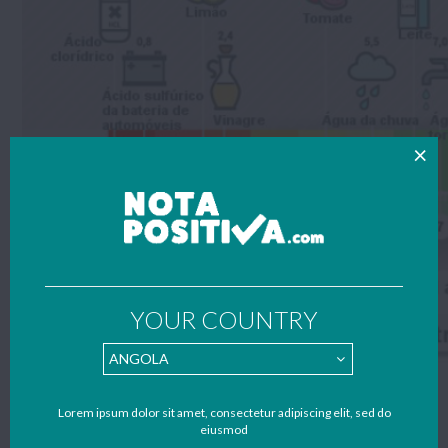
YOUR COUNTRY
Figura 1 Escala de pH com exemplos de soluções com pH próximo
ao indicado. Fonte: mundoeducacao.bol.uol.com.br
Lorem ipsum dolor sit amet, consectetur adipiscing elit, sed do
Também são utilizadas substâncias que mudam de cor de acordo
eiusmod
com o pH da solução. A exemplo da fenolftaleína, um indicador