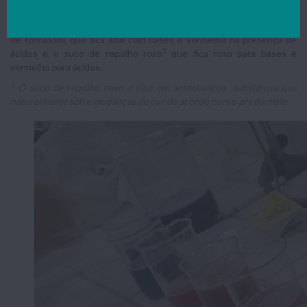
ácido-base sintético que assume uma coloração rosada em contato
com um meio básico e incolor quando a substância é ácida; o papel
de tornassol, que fica azul com bases e vermelho na presença de
1
ácidos e o suco de repolho roxo
que fica roxo para bases e
vermelho para ácidos.
1
O suco de repolho roxo é rico em antocianinas, substância que
naturalmente sofre mudanças de cor de acordo com o pH do meio.