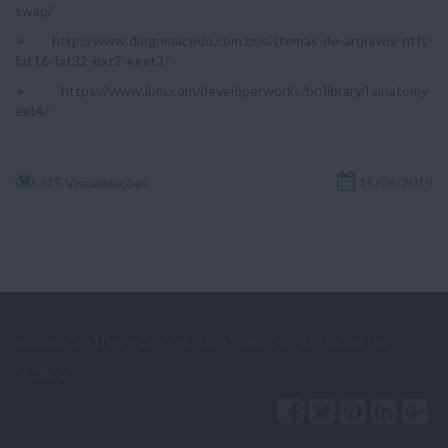
swap/
➢ http://www.diegomacedo.com.br/sistemas-de-arquivos-ntfs-
fat16-fat32-ext2-eext3/
➢ https://www.ibm.com/developerworks/br/library/l-anatomy-
ext4/
315 Visualizações
15/09/2019
NOTAPOSITIVA - © 2026
VISITORS:2589115 ONLINE
NOW:6