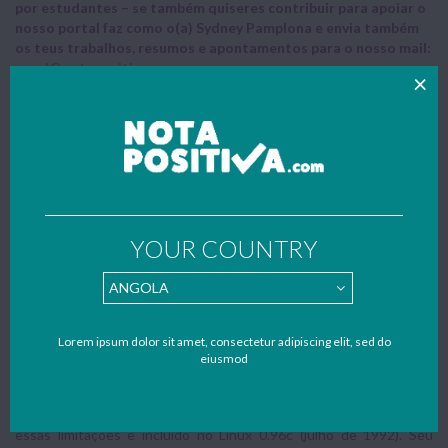
por estudantes – se também quiseres contribuir para apoiar o
nosso portal faz como o(a) Sydney Pamplona e envia também
os teus trabalhos, resumos e apontamentos para o nosso mail:
geral@notapositiva.com
.
Resumo do trabalho
Trabalho acadêmico sobre o Sistema de Arquivos EXT,
realizado para a disciplina de Tecnologias de Informação e
Comunicação.
SISTEMA DE ARQUIVOS: EXT
YOUR COUNTRY
O Ext (extended file system) foi o primeiro sistema de arquivos
criado especificamente para o Linux. Ele foi desenvolvido por Rémy
Card para substituir o sistema de arquivos do MINIX (Minix FS), que
Lorem ipsum dolor sit amet, consectetur adipiscing elit, sed do
havia sido inicialmente utilizado por Linus Torvalds para o recém
eiusmod
criado Linux.
A versão do sistema de arquivos do Minix adaptada por Torvalds
possuía limitações importantes. O Ext foi criado para resolver
essas limitações e incluído no Linux 0.96c (julho de 1992). Seu