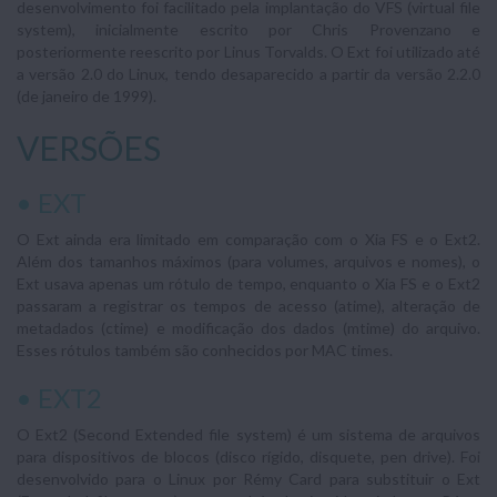
desenvolvimento foi facilitado pela implantação do VFS (virtual file
system), inicialmente escrito por Chris Provenzano e
posteriormente reescrito por Linus Torvalds. O Ext foi utilizado até
a versão 2.0 do Linux, tendo desaparecido a partir da versão 2.2.0
(de janeiro de 1999).
VERSÕES
• EXT
O Ext ainda era limitado em comparação com o Xia FS e o Ext2.
Além dos tamanhos máximos (para volumes, arquivos e nomes), o
Ext usava apenas um rótulo de tempo, enquanto o Xia FS e o Ext2
passaram a registrar os tempos de acesso (atime), alteração de
metadados (ctime) e modificação dos dados (mtime) do arquivo.
Esses rótulos também são conhecidos por MAC times.
• EXT2
O Ext2 (Second Extended file system) é um sistema de arquivos
para dispositivos de blocos (disco rígido, disquete, pen drive). Foi
desenvolvido para o Linux por Rémy Card para substituir o Ext