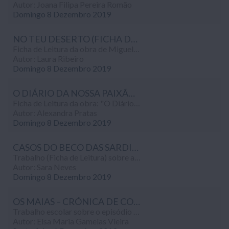
Autor: Joana Filipa Pereira Romão
Domingo 8 Dezembro 2019
NO TEU DESERTO (FICHA DE LEITURA)
Ficha de Leitura da obra de Miguel Sousa Tavares, "No Teu Deserto", realizado no âmbito da disciplina de Português.
Autor: Laura Ribeiro
Domingo 8 Dezembro 2019
O DIÁRIO DA NOSSA PAIXÃO (FICHA DE LEITURA)
Ficha de Leitura da obra: "O Diário da Nossa Paixão" do autor Nicholas Sparks, realizado no âmbito da disciplina de Português (10º ano).
Autor: Alexandra Pratas
Domingo 8 Dezembro 2019
CASOS DO BECO DAS SARDINHEIRAS (FICHA DE LEITURA)
Trabalho (Ficha de Leitura) sobre a obra "Casos do Beco das Sardinheira" de Mário de Carvalho, realizado no âmbito da disciplina de Português (10º ano).
Autor: Sara Neves
Domingo 8 Dezembro 2019
OS MAIAS – CRÓNICA DE COSTUMES
Trabalho escolar sobre o episódio "Crónica de Costumes" de Os Maias, realizado no âmbito da disciplina de Português (11º ano).
Autor: Elsa Maria Gamelas Vieira