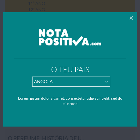
11º ANO
12º ANO
ENSINO PROFISSIONAL
SEM CATEGORIA
UTILIDADES
PARQUES DE CAMPISMO
Home
»
Secundário
»
10º Ano
»
Português
»
Page 2
O TEU PAÍS
PORTUGUÊS
Trabalhos, resumos, texto de apoio e apontamentos da Português
do 10º ano de escolaridade. Todos os trabalhos foram gentilmente
Lorem ipsum dolor sit amet, consectetur adipiscing elit, sed do
enviados por estudantes – se também quiseres contribuir para
eiusmod
apoiar o nosso portal, envia os teus trabalhos, resumos e
apontamentos para o nosso mail:
geral@notapositiva.com
.
O PERFUME, HISTÓRIA DE UM ASSASSINO (FICHA DE LEITURA)