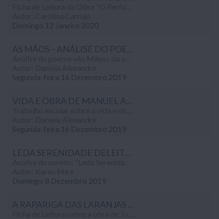
Ficha de Leitura da Obra "O Perfume, História de um Assassino" da autoria do escritor Patrick Suskind efetuado para a disciplina de Português (10º ano).
Autor: Carolina Carrujo
Domingo 12 Janeiro 2020
AS MÃOS – ANÁLISE DO POEMA
Análise do poema «As Mãos» da autoria de Manuel Alegre, realizado no âmbito da disciplina de Português (10º ano).
Autor: Daniela Alexandre
Segunda-feira 16 Dezembro 2019
VIDA E OBRA DE MANUEL ALEGRE
Trabalho escolar sobre a vida e obra de Manuel Alegre, realizado no âmbito da disciplina de Português (10º ano).
Autor: Daniela Alexandre
Segunda-feira 16 Dezembro 2019
LEDA SERENIDADE DELEITOSA (ANÁLISE DO POEMA)
Análise do soneto: "Leda Serenidade Deleitosa", realizado no âmbito da disciplina de Português (10º ano).
Autor: Karen Mira
Domingo 8 Dezembro 2019
A RAPARIGA DAS LARANJAS (FICHA DE LEITURA)
Ficha de Leitura sobre a obra de Jostein Gaarder, "A Rapariga das Laranjas", realizado no âmbito da disciplina de Português.