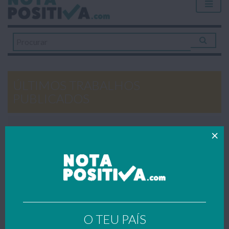
ÚLTIMOS TRABALHOS
PUBLICADOS
SUDÃO DO SUL
Trabalho escolar sobre o Sudão do Sul, um país africano ainda muito recente, realizado no âmbito da disciplina de Geografia (9º ano).
Domingo 10 Maio 2020
UNIÃO EUROPEIA
Trabalho escolar sobre a União Europeia (símbolos, objetivos, euro,...) realizado no âmbito da disciplina de Geografia (7º ano).
Domingo 10 Maio 2020
O TEU PAÍS
SANGRIA DA PÁTRIA