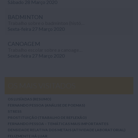
Sábado 28 Março 2020
BADMINTON
Trabalho sobre o badminton (história, campo e material, técnicas básicas e tácticas), realizado no âmbito da disciplina de Educação Física (9º ano).
Sexta-feira 27 Março 2020
CANOAGEM
Trabalho escolar sobre a canoagem, um desporto náutico, realizado no âmbito da disciplina de Educação Física (12º ano).
Sexta-feira 27 Março 2020
OS MAIS VISITADOS
OS LUSÍADAS (RESUMO)
FERNANDO PESSOA (ANÁLISE DE POEMAS)
STRESS
PROSTITUIÇÃO (TRABALHO DE REFLEXÃO)
FERNANDO PESSOA – TEMÁTICAS MAIS IMPORTANTES
DENSIDADE RELATIVA DOS METAIS (ATIVIDADE LABORATORIAL)
FELIZMENTE HÁ LUAR