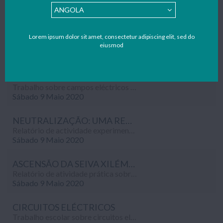
Trabalho escolar dedicado ao tema da emigração cujo título é "Sangria da Pátria", efetuado no âmbito da disciplina de Geografia (8º ano).
Domingo 10 Maio 2020
VOLEIBOL
Lorem ipsum dolor sit amet, consectetur adipiscing elit, sed do
Trabalho sobre voleibol, um desporto jogado entre duas equipas num campo rectangular dividido por uma rede, realizado no âmbito da disciplina de Educação Física (8º ano).
eiusmod
Sábado 9 Maio 2020
CAMPO ELÉCTRICO E UNIDADES SI
Trabalho sobre campos eléctricos e fluxos magnéticos, efectuado no âmbito da disciplina de Físico-Química (11º ano).
Sábado 9 Maio 2020
NEUTRALIZAÇÃO: UMA REACÇÃO ÁCIDO-BASE
Relatório de actividade experimental cujo objectivo foi conhecer processos para neutralizar resíduos de ácidos/bases, realizado no âmbito da disciplina de Química (11º ano).
Sábado 9 Maio 2020
ASCENSÃO DA SEIVA XILÉMICA
Relatório de atividade prática sobre ascensão da seiva xilémica, realizado no âmbito da disciplina de Biologia (11º ano).
Sábado 9 Maio 2020
CIRCUITOS ELÉCTRICOS
Trabalho escolar sobre circuitos eléctricos, realizado no âmbito da disciplina de Físico-Química (9º ano).