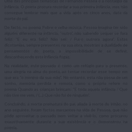
Uma das principais temáticas de Fernando Pessoa é a nostalgia da
infância. O poeta procura recordar a sua primeira infância, mas não
consegue lembrar mais que a vida após os cinco anos, data da
morte do pai.
De facto, no poema Pobre e velha música, Pessoa imagina ter sido
alguém diferente na infância, “outro”, não sabendo sequer se fora
feliz: “E eu era feliz? Não sei: / Fui-o outrora agora”. Estas
dicotomias, sempre presentes na sua obra, mostram a dualidade de
pensamentos do poeta, a impossibilidade de se definir,
desconhecendo esta infância fugaz.
Na realidade, este passado é como um refúgio para o presente,
uma alegria na alma do poeta, ao tentar recordar esse tempo em
que era “o menino da sua mãe”. No entanto, esta não passa de um
sonho, memória perdida e remota, como o próprio refere no
poema Quando as crianças brincam: “E toda aquela infância / Que
não tive me vem, / (…) Que não foi de ninguém”.
Concluindo, a morte prematura do pai, aliada à morte do irmão, no
ano seguinte, foram factos marcantes na vida de Pessoa, que não
pôde aproveitar o passado nem voltar a vivê-lo, como procurou
exaustivamente durante a sua existência e o demonstrou na
poesia.