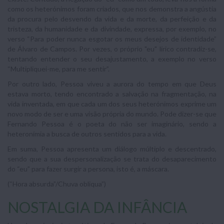
como os heterónimos foram criados, que nos demonstra a angústia
da procura pelo desvendo da vida e da morte, da perfeição e da
tristeza, da humanidade e da divindade, expressa, por exemplo, no
verso “Para poder nunca esgotar os meus desejos de identidade”
de Álvaro de Campos. Por vezes, o próprio "eu" lírico contradiz-se,
tentando entender o seu desajustamento, a exemplo no verso
“Multipliquei-me, para me sentir”.
Por outro lado, Pessoa viveu a aurora do tempo em que Deus
estava morto, tendo encontrado a salvação na fragmentação, na
vida inventada, em que cada um dos seus heterónimos exprime um
novo modo de ser e uma visão própria do mundo. Pode dizer-se que
Fernando Pessoa é o poeta do não ser imaginário, sendo a
heteronímia a busca de outros sentidos para a vida.
Em suma, Pessoa apresenta um diálogo múltiplo e descentrado,
sendo que a sua despersonalização se trata do desaparecimento
do “eu” para fazer surgir a persona, isto é, a máscara.
(“Hora absurda”/Chuva obliqua”)
NOSTALGIA DA INFÂNCIA