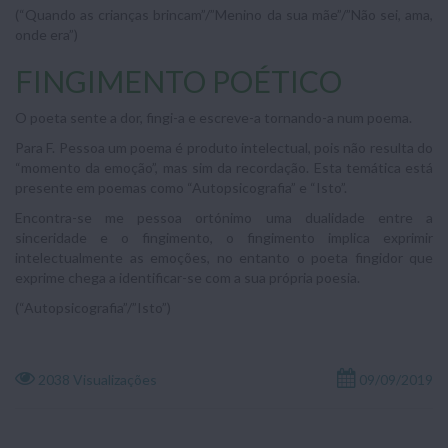
(“Quando as crianças brincam”/”Menino da sua mãe”/”Não sei, ama,
onde era”)
FINGIMENTO POÉTICO
O poeta sente a dor, fingi-a e escreve-a tornando-a num poema.
Para F. Pessoa um poema é produto intelectual, pois não resulta do
“momento da emoção”, mas sim da recordação. Esta temática está
presente em poemas como “Autopsicografia” e “Isto”.
Encontra-se me pessoa ortónimo uma dualidade entre a
sinceridade e o fingimento, o fingimento implica exprimir
intelectualmente as emoções, no entanto o poeta fingidor que
exprime chega a identificar-se com a sua própria poesia.
(“Autopsicografia”/”Isto”)
2038 Visualizações
09/09/2019