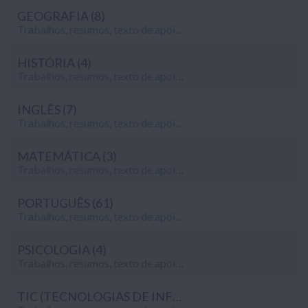
GEOGRAFIA (8)
Trabalhos, resumos, texto de apoio e apontamentos da Geografia do 10º ano de escolaridade. Todos os trabalhos foram gentilmente enviados por estudantes – se também quiseres contribuir para apoiar o nosso portal, envia os teus trabalhos, resumos e apontamentos para o nosso mail:
HISTÓRIA (4)
Trabalhos, resumos, texto de apoio e apontamentos da História do 10º ano de escolaridade. Todos os trabalhos foram gentilmente enviados por estudantes – se também quiseres contribuir para apoiar o nosso portal, envia os teus trabalhos, resumos e apontamentos para o nosso mail:
INGLÊS (7)
Trabalhos, resumos, texto de apoio e apontamentos da Inglês do 10º ano de escolaridade. Todos os trabalhos foram gentilmente enviados por estudantes – se também quiseres contribuir para apoiar o nosso portal, envia os teus trabalhos, resumos e apontamentos para o nosso mail:
MATEMÁTICA (3)
Trabalhos, resumos, texto de apoio e apontamentos da Matemática do 10º ano de escolaridade. Todos os trabalhos foram gentilmente enviados por estudantes – se também quiseres contribuir para apoiar o nosso portal, envia os teus trabalhos, resumos e apontamentos para o nosso mail:
PORTUGUÊS (61)
Trabalhos, resumos, texto de apoio e apontamentos da Português do 10º ano de escolaridade. Todos os trabalhos foram gentilmente enviados por estudantes – se também quiseres contribuir para apoiar o nosso portal, envia os teus trabalhos, resumos e apontamentos para o nosso mail:
PSICOLOGIA (4)
Trabalhos, resumos, texto de apoio e apontamentos de Psicologia do 10º ano de escolaridade. Todos os trabalhos foram gentilmente enviados por estudantes – se também quiseres contribuir para apoiar o nosso portal, envia os teus trabalhos, resumos e apontamentos para o nosso mail: geral@notapositiva.com.
TIC (TECNOLOGIAS DE INFORMAÇÃO E COMUNICAÇÃO) (4)