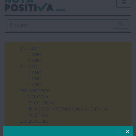
2º CICLO
5º ANO
6º ANO
3º CICLO
7º ANO
8º ANO
9º ANO
ENS. SUPERIOR
BIOLOGIA
PSICOLOGIA
RELAÇÕES INTERNACIONAIS / CIÊNCIA
POLÍTICA
EXPLICAÇÕES
SECUNDÁRIO
10º ANO