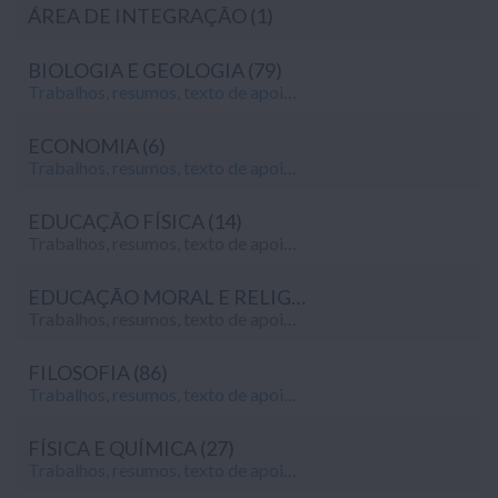
ÁREA DE INTEGRAÇÃO (1)
BIOLOGIA E GEOLOGIA (79)
Trabalhos, resumos, texto de apoio e apontamentos da Biologia e Geologia do 10º ano de escolaridade. Todos os trabalhos foram gentilmente enviados por estudantes – se também quiseres contribuir para apoiar o nosso portal, envia os teus trabalhos, resumos e apontamentos para o nosso mail:
ECONOMIA (6)
Trabalhos, resumos, texto de apoio e apontamentos da Economia do 10º ano de escolaridade. Todos os trabalhos foram gentilmente enviados por estudantes – se também quiseres contribuir para apoiar o nosso portal, envia os teus trabalhos, resumos e apontamentos para o nosso mail:
EDUCAÇÃO FÍSICA (14)
Trabalhos, resumos, texto de apoio e apontamentos da Educação Física do 10º ano de escolaridade. Todos os trabalhos foram gentilmente enviados por estudantes – se também quiseres contribuir para apoiar o nosso portal, envia os teus trabalhos, resumos e apontamentos para o nosso mail: geral@notapositiva.com.
EDUCAÇÃO MORAL E RELIGIOSA (2)
Trabalhos, resumos, texto de apoio e apontamentos de Educação Moral e Religiosa do 10º ano de escolaridade. Todos os trabalhos foram gentilmente enviados por estudantes – se também quiseres contribuir para apoiar o nosso portal, envia os teus trabalhos, resumos e apontamentos para o nosso mail: geral@notapositiva.com.
FILOSOFIA (86)
Trabalhos, resumos, texto de apoio e apontamentos da Filosofia do 10º ano de escolaridade. Todos os trabalhos foram gentilmente enviados por estudantes – se também quiseres contribuir para apoiar o nosso portal, envia os teus trabalhos, resumos e apontamentos para o nosso mail:
FÍSICA E QUÍMICA (27)
Trabalhos, resumos, texto de apoio e apontamentos da Física e Química do 10º ano de escolaridade. Todos os trabalhos foram gentilmente enviados por estudantes – se também quiseres contribuir para apoiar o nosso portal, envia os teus trabalhos, resumos e apontamentos para o nosso mail: