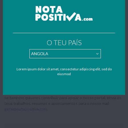
11º ANO
12º ANO
ENSINO PROFISSIONAL
SEM CATEGORIA
UTILIDADES
PARQUES DE CAMPISMO
O TEU PAÍS
Home
»
Secundário
»
10º Ano
10º ANO
Lorem ipsum dolor sit amet, consectetur adipiscing elit, sed do
eiusmod
Trabalhos, resumos, texto de apoio e apontamentos das várias
disciplinas do 10º ano de escolaridade, organizados e por disciplina.
Todos os trabalhos foram gentilmente enviados por estudantes –
se também quiseres contribuir para apoiar o nosso portal, envia os
teus trabalhos, resumos e apontamentos para o nosso mail:
geral@notapositiva.com
.