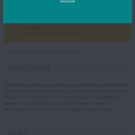
eiusmod
11º ANO
12º ANO
ENSINO PROFISSIONAL
SEM CATEGORIA
UTILIDADES
PARQUES DE CAMPISMO
Home
»
Secundário
»
10º Ano
»
Psicologia
PSICOLOGIA
Trabalhos, resumos, texto de apoio e apontamentos de Psicologia
do 10º ano de escolaridade. Todos os trabalhos foram gentilmente
enviados por estudantes – se também quiseres contribuir para
apoiar o nosso portal, envia os teus trabalhos, resumos e
apontamentos para o nosso mail: geral@notapositiva.com.
PIAGET