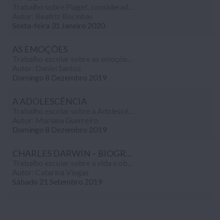
Trabalho sobre Piaget, considerado o um dos mais importantes pensadores do século XX, realizado no âmbito da disciplina de Psicologia (10º ano).
Autor: Beatriz Bocinhas
Sexta-feira 31 Janeiro 2020
AS EMOÇÕES
Trabalho escolar sobre as emoções (definição, sentimentos, afectos, reacções, etc...), realizado no âmbito da disciplina de Psicologia (10º ano).
Autor: Daniel Santos
Domingo 8 Dezembro 2019
A ADOLESCÊNCIA
Trabalho escolar sobre a Adolescência (sentimentos e mudanças), realizado no âmbito da disciplina de Psicologia (10º ano).
Autor: Mariana Guerreiro
Domingo 8 Dezembro 2019
CHARLES DARWIN – BIOGRAFIA
Trabalho escolar sobre a vida e obra (biografia) de Charles Darwin, realizado no âmbito da disciplina de Psicologia (10º ano).
Autor: Catarina Viegas
Sábado 21 Setembro 2019