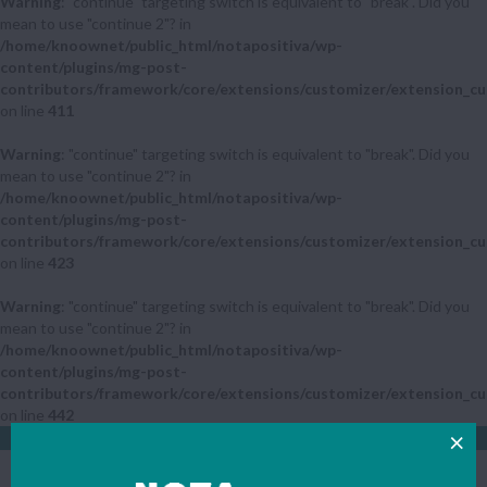
Warning
: "continue" targeting switch is equivalent to "break". Did you
mean to use "continue 2"? in
/home/knoownet/public_html/notapositiva/wp-
content/plugins/mg-post-
contributors/framework/core/extensions/customizer/extension_cu
on line
411
Warning
: "continue" targeting switch is equivalent to "break". Did you
mean to use "continue 2"? in
/home/knoownet/public_html/notapositiva/wp-
content/plugins/mg-post-
contributors/framework/core/extensions/customizer/extension_cu
on line
423
Warning
: "continue" targeting switch is equivalent to "break". Did you
mean to use "continue 2"? in
/home/knoownet/public_html/notapositiva/wp-
content/plugins/mg-post-
contributors/framework/core/extensions/customizer/extension_cu
on line
442
LOGIN
REGISTAR
O TEU PAÍS