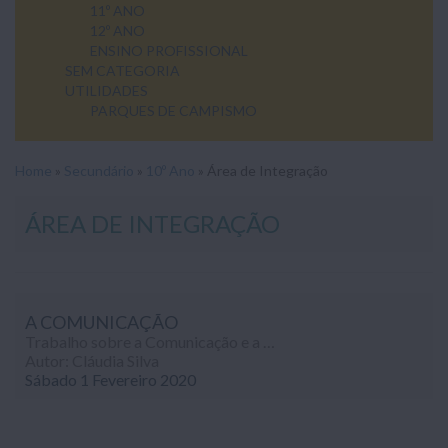
11º ANO
12º ANO
ENSINO PROFISSIONAL
SEM CATEGORIA
UTILIDADES
PARQUES DE CAMPISMO
Home
»
Secundário
»
10º Ano
»
Área de Integração
ÁREA DE INTEGRAÇÃO
A COMUNICAÇÃO
Trabalho sobre a Comunicação e a construção do indivíduo, realizado no âmbito da disciplina de Área de Integração (10º ano).
Autor: Cláudia Silva
Sábado 1 Fevereiro 2020