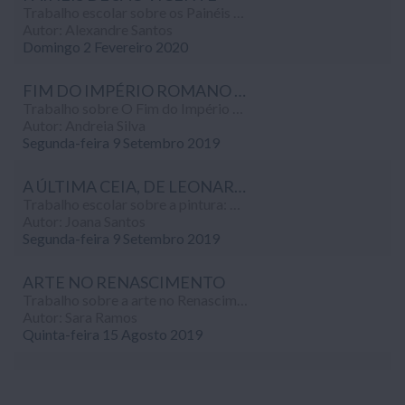
Trabalho escolar sobre os Painéis de São Vicente, cuja autoria é atribuída a Nuno Gonçalves, realizado no âmbito da disciplina de Historia (10º ano)...
Autor: Alexandre Santos
Domingo 2 Fevereiro 2020
FIM DO IMPÉRIO ROMANO E CHEGADA DOS SUEVOS
Trabalho sobre O Fim do Império Romano e a chegada dos Suevos à Península Ibérica, realizado no âmbito da disciplina de História (10º ano).
Autor: Andreia Silva
Segunda-feira 9 Setembro 2019
A ÚLTIMA CEIA, DE LEONARDO DA VINCI
Trabalho escolar sobre a pintura: A Última Ceia de Leonardo Da Vinci, realizado no âmbito da disciplina de História (10º ano).
Autor: Joana Santos
Segunda-feira 9 Setembro 2019
ARTE NO RENASCIMENTO
Trabalho sobre a arte no Renascimento (pintura, arquitectura e escultura), realizado no âmbito da disciplina de História (10º ano).
Autor: Sara Ramos
Quinta-feira 15 Agosto 2019