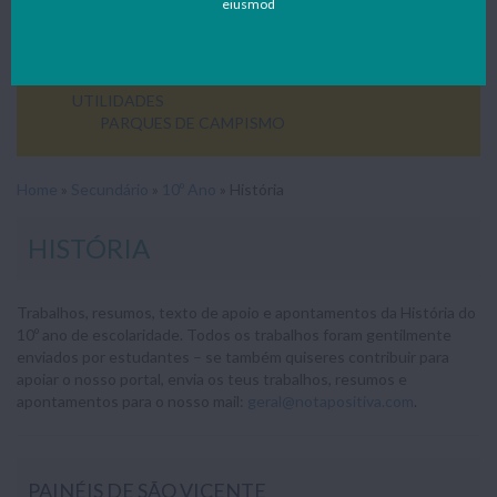
eiusmod
11º ANO
12º ANO
ENSINO PROFISSIONAL
SEM CATEGORIA
UTILIDADES
PARQUES DE CAMPISMO
Home
»
Secundário
»
10º Ano
»
História
HISTÓRIA
Trabalhos, resumos, texto de apoio e apontamentos da História do
10º ano de escolaridade. Todos os trabalhos foram gentilmente
enviados por estudantes – se também quiseres contribuir para
apoiar o nosso portal, envia os teus trabalhos, resumos e
apontamentos para o nosso mail:
geral@notapositiva.com
.
PAINÉIS DE SÃO VICENTE