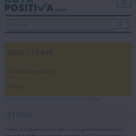
ABEL CUNHA
ESCOLA
[Escola não identificada]
PAÍS
Portugal
Home
»
Secundário
»
11º Ano
»
Português
»
Stress
STRESS
Todos os trabalhos publicados foram gentilmente enviados
por estudantes – se também quiseres contribuir para apoiar o