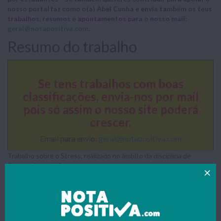
nosso portal faz como o(a) Abel Cunha e envia também os teus
trabalhos, resumos e apontamentos para o nosso mail:
geral@notapositiva.com
.
Resumo do trabalho
Se tens trabalhos com boas
classificações, envia-nos por mail
pois só assim o nosso site poderá
crescer.
Email para envio:
geral@notapositiva.com
Trabalho sobre o Stress, realizado no âmbito da disciplina de
Português do 11º ano de escolaridade.
Conceito de Stress
A palavra "
Estresse
" vem do inglês "Stress" que significa esforço de