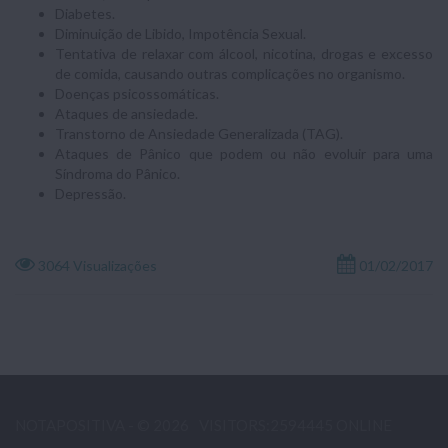
Diabetes.
Diminuição de Libido, Impotência Sexual.
Tentativa de relaxar com álcool, nicotina, drogas e excesso
de comida, causando outras complicações no organismo.
Doenças psicossomáticas.
Ataques de ansiedade.
Transtorno de Ansiedade Generalizada (TAG).
Ataques de Pânico que podem ou não evoluir para uma
Síndroma do Pânico.
Depressão.
3064 Visualizações
01/02/2017
NOTAPOSITIVA - © 2026
VISITORS:2594445 ONLINE