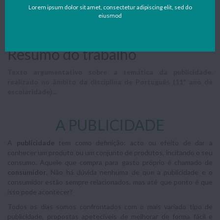
por estudantes – se também quiseres contribuir para apoiar o
Lorem ipsum dolor sit amet, consectetur adipiscing elit, sed do
eiusmod
nosso portal faz como o(a) Ana Sofia Ribeiro Durão e envia
também os teus trabalhos, resumos e apontamentos para o
nosso mail:
geral@notapositiva.com
.
Resumo do trabalho
Texto argumentativo sobre a temática da publicidade,
realizado no âmbito da disciplina de Português (11º ano de
escolaridade)...
A PUBLICIDADE
A
publicidade
tem como definição: acto ou efeito de dar a
conhecer um produto ou um conjunto de produtos, incitando o seu
consumo. Aquele que compra para gasto próprio é chamado de
consumidor
. Não há dúvida nenhuma de que a publicidade e o
consumidor estão sempre relacionados, mas até que ponto é que
isso pode acontecer?
Todos os dias somos confrontados com o mais variado tipo de
publicidade, propostas apetecíveis de melhorar de forma fácil e