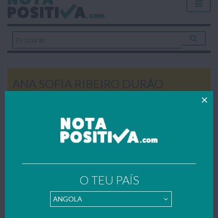
ANA SOFIA RIBEIRO DURÃO
ESCOLA
Escola Secundária João
Gonçalves Zarco
Home
»
Secundário
»
11º Ano
»
Português
»
A Publicidade (Texto
Argumentativo)
A PUBLICIDADE (TEXTO
O TEU PAÍS
ARGUMENTATIVO)
Todos os trabalhos publicados foram gentilmente enviados