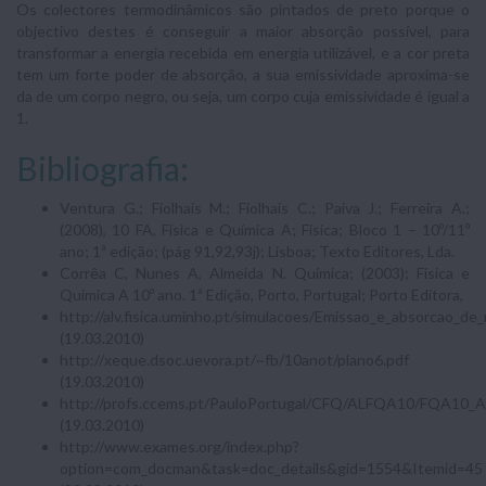
Os colectores termodinâmicos são pintados de preto porque o
objectivo destes é conseguir a maior absorção possível, para
transformar a energia recebida em energia utilizável, e a cor preta
tem um forte poder de absorção, a sua emissividade aproxima-se
da de um corpo negro, ou seja, um corpo cuja emissividade é igual a
1.
Bibliografia:
Ventura G.; Fiolhais M.; Fiolhais C.; Paiva J.; Ferreira A.;
(2008), 10 FA, Física e Química A; Física; Bloco 1 – 10º/11º
ano; 1ª edição; (pág 91,92,93j); Lisboa; Texto Editores, Lda.
Corrêa C, Nunes A, Almeida N. Química; (2003); Física e
Química A 10º ano. 1ª Edição, Porto, Portugal; Porto Editora,
http://alv.fisica.uminho.pt/simulacoes/Emissao_e_absorcao_de_
(19.03.2010)
http://xeque.dsoc.uevora.pt/~fb/10anot/plano6.pdf
(19.03.2010)
http://profs.ccems.pt/PauloPortugal/CFQ/ALFQA10/FQA10_A
(19.03.2010)
http://www.exames.org/index.php?
option=com_docman&task=doc_details&gid=1554&Itemid=45