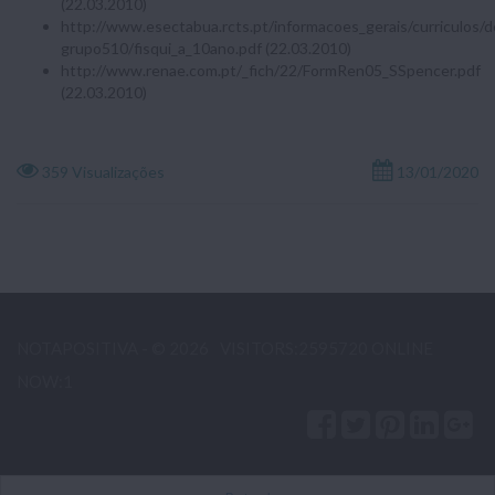
(22.03.2010)
http://www.esectabua.rcts.pt/informacoes_gerais/curriculos/
grupo510/fisqui_a_10ano.pdf (22.03.2010)
http://www.renae.com.pt/_fich/22/FormRen05_SSpencer.pdf
(22.03.2010)
359 Visualizações
13/01/2020
NOTAPOSITIVA - © 2026
VISITORS:2595720 ONLINE
NOW:1