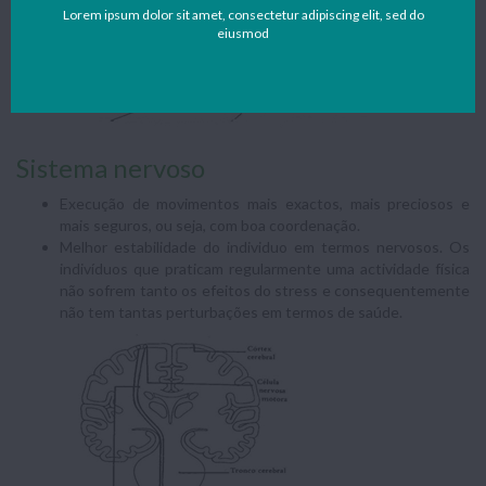
Lorem ipsum dolor sit amet, consectetur adipiscing elit, sed do
eiusmod
Sistema nervoso
Execução de movimentos mais exactos, mais preciosos e
mais seguros, ou seja, com boa coordenação.
Melhor estabilidade do individuo em termos nervosos. Os
indivíduos que praticam regularmente uma actividade física
não sofrem tanto os efeitos do stress e consequentemente
não tem tantas perturbações em termos de saúde.