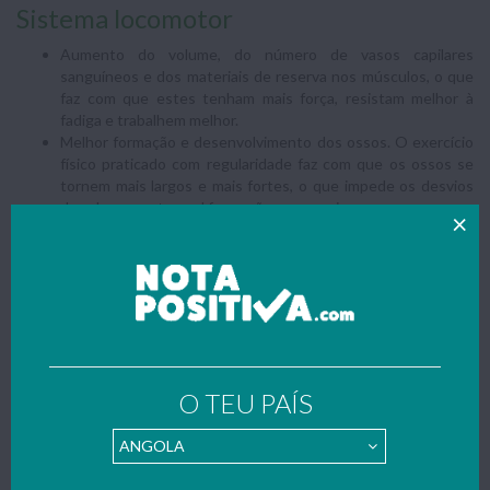
Sistema locomotor
Aumento do volume, do número de vasos capilares
sanguíneos e dos materiais de reserva nos músculos, o que
faz com que estes tenham mais força, resistam melhor à
fadiga e trabalhem melhor.
Melhor formação e desenvolvimento dos ossos. O exercício
físico praticado com regularidade faz com que os ossos se
tornem mais largos e mais fortes, o que impede os desvios
da coluna e outro mal formações corporais.
Melhor funcionamento das articulações, o que permite maior
mobilidade articular.
Atrasa o envelhecimento das articulações.
O TEU PAÍS