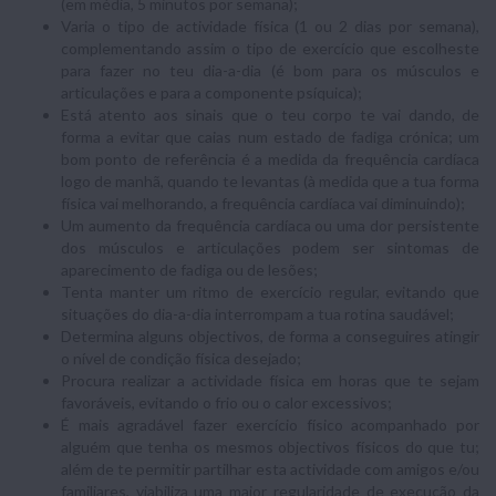
(em média, 5 minutos por semana);
Varia o tipo de actividade física (1 ou 2 dias por semana),
complementando assim o tipo de exercício que escolheste
para fazer no teu dia-a-dia (é bom para os músculos e
articulações e para a compo­nente psíquica);
Está atento aos sinais que o teu corpo te vai dando, de
forma a evitar que caias num estado de fadiga crónica; um
bom ponto de referência é a medida da frequência cardíaca
logo de manhã, quando te levantas (à medida que a tua forma
física vai melhorando, a frequência cardíaca vai diminuindo);
Um aumento da frequência cardíaca ou uma dor persistente
dos músculos e articulações podem ser sintomas de
aparecimento de fadiga ou de lesões;
Tenta manter um ritmo de exercício regular, evitando que
situações do dia-a-dia interrompam a tua rotina saudável;
Determina alguns objectivos, de forma a conseguires atingir
o nível de condição física desejado;
Procura realizar a actividade física em horas que te sejam
favoráveis, evitando o frio ou o calor exces­sivos;
É mais agradável fazer exercício físico acompanhado por
alguém que tenha os mesmos objectivos físi­cos do que tu;
além de te permitir partilhar esta actividade com amigos e/ou
familiares, viabiliza uma maior regularidade de execução da