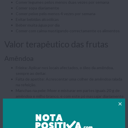
Comer legumes pelos menos duas vezes por semana
Comer sopa diariamente
Comer peixe pelo menos 4 vezes por semana
Evitar bebidas alcoólicas
Beber muita água por dia
Comer com calma mastigando correctamente os alimentos
Valor terapêutico das frutas
Amêndoa
Frieira: Aplicar nos locais afectados, o óleo da amêndoa,
sempre ao deitar.
Falta de apetite: Acrescentar uma colher de amêndoa ralada
na refeição.
Manchas na pele: Moer e misturar em partes iguais 20 g de
amêndoa e milho branco, e com este pó massajar diariamente
a pele, durante 30 minutos. Depois lavar com água e sabão.
Mamão/Papaia
Má Digestão: Pequeno-almoço exclusivo de mamão 3 vezes