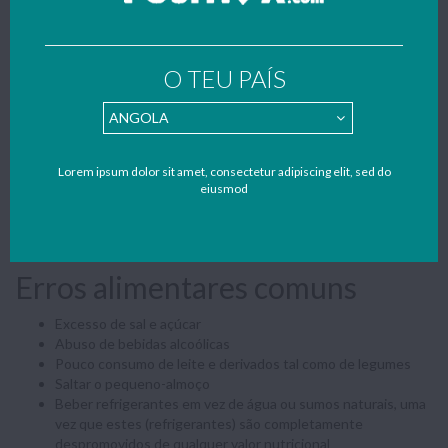
por semana, e mastigar 10 a 15 sementes de mamão por dia.
Lombrigas: Triturar 15 sementes de mamão e acrescentar 1
colher de mel e tomar em jejum.
Pele: Massajar diariamente a pele com mamão maduro, ou
O TEU PAÍS
coma seiva da semente, antes de deitar fazer uma mascara.
Nêspera
Amigdalite: gargarejar com o chá da casca da nêspera, usar
Lorem ipsum dolor sit amet, consectetur adipiscing elit, sed do
40g de casca para ½ litros de água, ferver 15 minutos,
eiusmod
acrescentar sal e gargarejar de 1 em 1 hora.
Diarreias: Tomar o caldo de cozimento de nêspera de 1 em 1
hora - ¼ de chávena.
Erros alimentares comuns
Excesso de sal e açúcar
Abuso de bebidas alcoólicas
Pouco consumo de leite e derivados tal como de legumes
Saltar o pequeno-almoço
Beber refrigerantes em vez de água ou sumos naturais, uma
vez que estes (refrigerantes) são completamente
despromovidos de qualquer valor nutricional