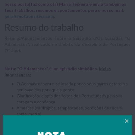
nosso portal faz como o(a) Maria Teixeira e envia também os
teus trabalhos, resumos e apontamentos para o nosso mail:
geral@notapositiva.com
.
Resumo do trabalho
Resumo/Apontamentos sobre o Episódio d'Os Lusíadas "O
Adamastor", realizado no âmbito da disciplina de Português
(9º ano).
Nota: “O Adamastor” é um episódio simbólico.
Ideias
importantes:
O Adamastor sente-se lesado por os seus mares estarem a
ser invadidos por aquela gente
Glorificação/ elogio dos feitos dos Portugueses pela sua
coragem e confiança
Ameaças (naufrágios, tempestades, perdições de toda a
sorte, morte)
Discurso autobiográfico (quem é, o que fazia, história de
amor não correspondida)
Caracterização do Adamastor:
Tem/é: