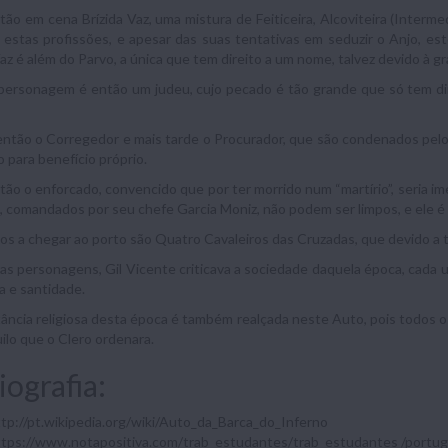
tão em cena Brízida Vaz, uma mistura de Feiticeira, Alcoviteira (Interm
 estas profissões, e apesar das suas tentativas em seduzir o Anjo, e
Vaz é além do Parvo, a única que tem direito a um nome, talvez devido à 
ersonagem é então um judeu, cujo pecado é tão grande que só tem dir
ntão o Corregedor e mais tarde o Procurador, que são condenados pelo A
o para benefício próprio.
tão o enforcado, convencido que por ter morrido num “martírio”, seria 
 comandados por seu chefe Garcia Moniz, não podem ser limpos, e ele é
os a chegar ao porto são Quatro Cavaleiros das Cruzadas, que devido a t
s personagens, Gil Vicente criticava a sociedade daquela época, cada
a e santidade.
ância religiosa desta época é também realçada neste Auto, pois todos o
uilo que o Clero ordenara.
iografia:
tp://pt.wikipedia.org/wiki/Auto_da_Barca_do_Inferno
ttps://www.notapositiva.com/trab_estudantes/trab_estudantes /portu