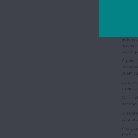
respecti
aquele a
Quanto à
peça par
As pers
eufórico
acomoda
consequ
A primei
pecados.
quem cui
De segui
é rejeit
O que ch
destino 
O sapate
da Glória
A seguir
tão Sant