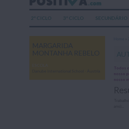
2º CICLO
3º CICLO
SECUNDÁRIO
Home
»
MARGARIDA
MONTANHA REBELO
AUT
ESCOLA
Todos o
Danube International School - Áustria
nosso p
nosso m
Res
Trabalho
ano)...