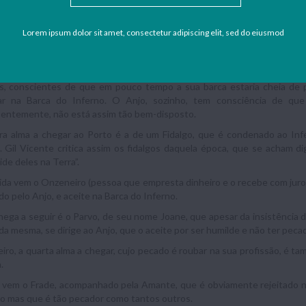
vamente. Esta peça tem um tempo “psicológico”, porque tudo o que aco
ncoradouro.
Lorem ipsum dolor sit amet, consectetur adipiscing elit, sed do eiusmod
 linguagem, pode-se dizer que foi escrito numa linguagem comum, muit
a o povo, de uma condição social mais baixa, e sem acesso à educação.
onagens com mais relevo neste Auto são o Anjo e o Diabo. Ao longo d
s, conscientes de que em pouco tempo a sua barca estaria cheia de p
r na Barca do Inferno. O Anjo, sozinho, tem consciência de que
entemente, não está assim tão bem-disposto.
ra alma a chegar ao Porto é a de um Fidalgo, que é condenado ao Infe
 Gil Vicente critica assim os fidalgos daquela época, que se acham d
de deles na Terra”.
da vem o Onzeneiro (pessoa que empresta dinheiro e o recebe com juros
ado pelo Anjo, e aceite na Barca do Inferno.
ega a seguir é o Parvo, de seu nome Joane, que apesar da insistência d
da mesma, se dirige ao Anjo, que o aceite por ser humilde e não ter peca
iro, a quarta alma a chegar, cujo pecado é roubar na sua profissão, é t
.
 vem o Frade, acompanhado pela Amante, que é obviamente rejeitado na B
o mas que é tão pecador como tantos outros.