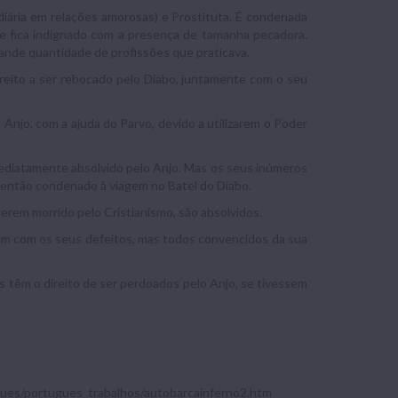
ediária em relações amorosas) e Prostituta. É condenada
ste fica indignado com a presença de tamanha pecadora.
grande quantidade de profissões que praticava.
eito a ser rebocado pelo Diabo, juntamente com o seu
njo, com a ajuda do Parvo, devido a utilizarem o Poder
imediatamente absolvido pelo Anjo. Mas os seus inúmeros
 então condenado à viagem no Batel do Diabo.
erem morrido pelo Cristianismo, são absolvidos.
 um com os seus defeitos, mas todos convencidos da sua
s têm o direito de ser perdoados pelo Anjo, se tivessem
gues/portugues_trabalhos/autobarcainferno2.htm