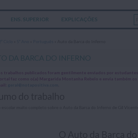
ENS. SUPERIOR
EXPLICAÇÕES
2º Ciclo
»
5º Ano
»
Português
»
Auto da Barca do Inferno
O DA BARCA DO INFERNO
s trabalhos publicados foram gentilmente enviados por estudantes 
ortal faz como o(a) Margarida Montanha Rebelo e envia também os
ail:
geral@notapositiva.com
.
umo do trabalho
 escolar muito completo sobre o Auto da Barca do Inferno de Gil Vicente,
O Auto da Barca do