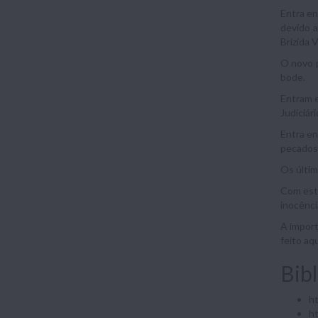
Entra en
devido a
Brízida 
O novo p
bode.
Entram e
Judiciári
Entra en
pecados,
Os últim
Com esta
inocênci
A import
feito aq
Bibl
ht
h