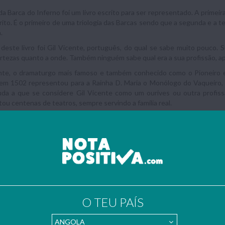
a Barca do Inferno foi um livro escrito para ser representado. A primeira 
ito. É o primeiro de uma triologia das Barcas sendo que a segunda e a t
.
deste livro foi Gil Vicente, português, do qual se sabe muito pouco.
rtezas quanto a onde. Também ninguém sabe qual era a sua profissão, ap
ente, o dramaturgo mais famoso e também conhecido como o Pioneiro e
m 1502 representou para a Rainha D. Maria o Monólogo do Vaqueiro, q
uda a que se considere Gil Vicente como um ourives ou outra profiss
ou centenas de teatros, sempre servindo a família real.
rido nos finais de 1536, princípios de 1540. Passou a ser um “mito”. O
anifestações teatrais antes dele mas, com Gil Vicente, o teatro portug
sto o facto de os registos teatrais de Gil Vicente terem sido os mais a
este mito.
a Barca Do Inferno foi uma importante peça escrita por este autor. Foi
s cenas.
o desta peça foi o mesmo durante todo o acto, sendo um porto onde es
á o Diabo e para onde vão todos aqueles que morrem sem serem dignos do
O TEU PAÍS
e vão todos os que morrem “santos”. Por este porto têm direito a pas
 pelo Anjo que lhes dizem se podem ou não dar entrada na viagem