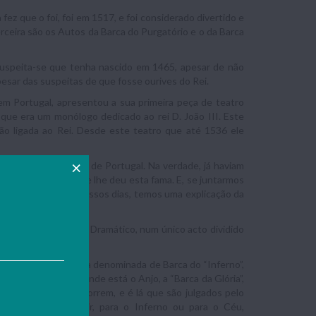
fez que o foi, foi em 1517, e foi considerado divertido e
erceira são os Autos da Barca do Purgatório e o da Barca
 Suspeita-se que tenha nascido em 1465, apesar de não
esar das suspeitas de que fosse ourives do Rei.
m Portugal, apresentou a sua primeira peça de teatro
ue era um monólogo dedicado ao rei D. João III. Este
ão ligada ao Rei. Desde este teatro que até 1536 ele
 primeiro dramaturgo de Portugal. Na verdade, já haviam
uês mudou tanto que lhe deu esta fama. E, se juntarmos
ntigos a chegar aos nossos dias, temos uma explicação da
 escrita num Género Dramático, num único acto dividido
tão duas Barcas, uma denominada de Barca do “Inferno”,
 Paraíso, e uma onde está o Anjo, a “Barca da Glória”,
sar todos os que morrem, e é lá que são julgados pelo
 que se vai seguir, para o Inferno ou para o Céu,