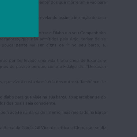
ntece se passa na “mente” dos que morreram e vão para
o próxima da falada revelando assim a intenção de uma
o Auto podemos encontrar o Diabo e o seu Companheiro
ecadores, que, não admitidos pelo Anjo, teriam de se
 pouca gente vai ser digna de ir no seu barco, e,
rno por ter levado uma vida tirana cheia de luxúrias e
ignos do paraíso porque, como o Fidalgo diz: “Deixaram
, que vive à custa da miséria dos outros). Também este
o diabo para que viaje na sua barca, ao aperceber-se do
dos dos quais seja consciente.
ambém aceite na Barca do Inferno, mas rejeitado na Barca
arca da Glória. Gil Vicente critica o Clero, que se diz