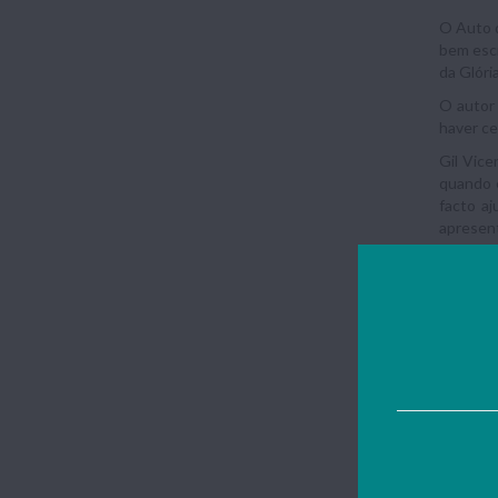
O Auto d
bem escr
da Glória
O autor 
haver ce
Gil Vic
quando e
facto aj
apresent
Terá mor
outras m
a tudo i
origem d
O Auto d
em vária
O cenári
onde est
para ond
Diabo e