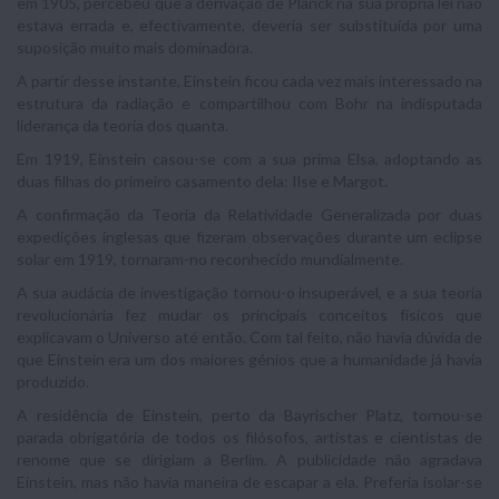
em 1905, percebeu que a derivação de Planck na sua própria lei não
estava errada e, efectivamente, deveria ser substituída por uma
suposição muito mais dominadora.
A partir desse instante, Einstein ficou cada vez mais interessado na
estrutura da radiação e compartilhou com Bohr na indisputada
liderança da teoria dos quanta.
Em 1919, Einstein casou-se com a sua prima Elsa, adoptando as
duas filhas do primeiro casamento dela: Ilse e Margot.
A confirmação da Teoria da Relatividade Generalizada por duas
expedições inglesas que fizeram observações durante um eclipse
solar em 1919, tornaram-no reconhecido mundialmente.
A sua audácia de investigação tornou-o insuperável, e a sua teoria
revolucionária fez mudar os principais conceitos físicos que
explicavam o Universo até então. Com tal feito, não havia dúvida de
que Einstein era um dos maiores génios que a humanidade já havia
produzido.
A residência de Einstein, perto da Bayrischer Platz, tornou-se
parada obrigatória de todos os filósofos, artistas e cientistas de
renome que se dirigiam a Berlim. A publicidade não agradava
Einstein, mas não havia maneira de escapar a ela. Preferia isolar-se