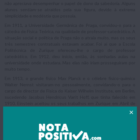
não apreciava desempenhar o papel de dono da sabedoria. Alguns
alunos sentiam-se atraídos pela sua figura, devido à extrema
simplicidade e modéstia que possuía.
Em 1911, a Universidade Germânica de Praga, convidou-o para a
cátedra de Física Teórica, na qualidade de professor-catedrático. A
situação social e política de Praga não o atraía muito, mas os seus
três semestres contratuais estavam acabar. Foi ai que a Escola
Politécnica de Zurique ofereceu-lhe o cargo de professor
catedrático. Em 1912, deu início, então, às sonhadas aulas na
universidade onde estudara. Mas elas não iriam prosseguiram por
muito tempo.
Em 1913, o grande físico Max Planck e o célebre físico-químico
Walter Nernst visitaram-no pessoalmente, convidando-o para o
cargo de director de Física do Kaiser Wilhelm Institute, em Berlim,
sucedendo Jacobus Hendricus Van't Hoff, que tinha falecido em
1910. Einstein aceitou os seus trabalhos em Zurique em Abril de
1914. Nesse novo emprego, libertado do compromisso com as
aulas, pôde concentrar-se totalmente nas pesquisas científicas.
Começa então uma nova fase de realizações na vida de Einstein.
A proximidade com Planck, Laue, Rubens e Nernst teve efeito
luminoso nas ideias de Einstein. As suas pesquisas sobre os