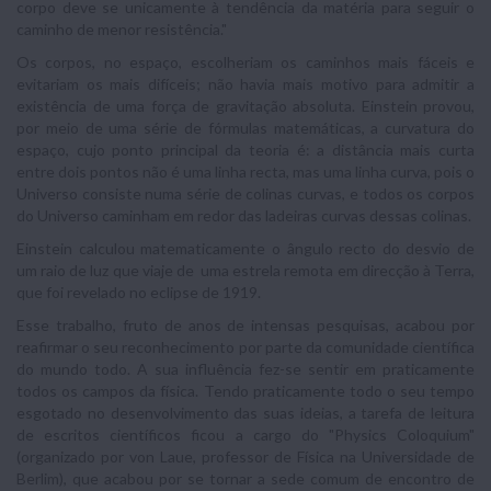
corpo deve se unicamente à tendência da matéria para seguir o
caminho de menor resistência."
Os corpos, no espaço, escolheriam os caminhos mais fáceis e
evitariam os mais difíceis; não havia mais motivo para admitir a
existência de uma força de gravitação absoluta. Einstein provou,
por meio de uma série de fórmulas matemáticas, a curvatura do
espaço, cujo ponto principal da teoria é: a distância mais curta
entre dois pontos não é uma linha recta, mas uma linha curva, pois o
Universo consiste numa série de colinas curvas, e todos os corpos
do Universo caminham em redor das ladeiras curvas dessas colinas.
Einstein calculou matematicamente o ângulo recto do desvio de
um raio de luz que viaje de uma estrela remota em direcção à Terra,
que foi revelado no eclipse de 1919.
Esse trabalho, fruto de anos de intensas pesquisas, acabou por
reafirmar o seu reconhecimento por parte da comunidade científica
do mundo todo. A sua influência fez-se sentir em praticamente
todos os campos da física. Tendo praticamente todo o seu tempo
esgotado no desenvolvimento das suas ideias, a tarefa de leitura
de escritos científicos ficou a cargo do "Physics Coloquium"
(organizado por von Laue, professor de Física na Universidade de
Berlim), que acabou por se tornar a sede comum de encontro de