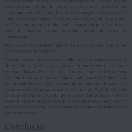
vivo entusiasmo os altos e baixos da nova nação. Todavia, ele não
podia aceitar a honra de ser o seu presidente, porque o seu
temperamento não se adaptava bem aos cargos e funções sociais
e administrativas exigidas. Nesta época, chegou a declarar à viúva
de Weizmann, que não podia aceitar o cargo porque não entendia
nada de relações sociais; entendia apenas um pouco de
matemática.
Além disso não desejava dedicar-se a um só país, pois o seu
interesse era a humanidade.
Einstein sempre pareceu mais velho do que realmente era. A
efervescência intelectual esgotou prematuramente as suas
reservas físicas. Mais de uma vez na sua existência ficou
gravemente doente, porém sempre com uma boa hipótese de
recuperação. Mas em 1954, o rápido declínio das suas forças físicas
manifestou-se de forma alarmante. Quando, em Abril de 1955, ele
foi transferido para o hospital de Princeton, sentiu que o fim havia
chegado. Na manhã de 18 de Abril, a sua vida chegou mesmo ao fim.
Albert Einstein morreu com a mesma simplicidade e humildade com
que sempre viveu.
Conclusão