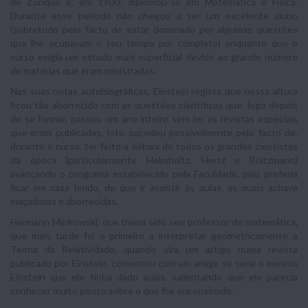
de Zurique e, em 1900, diplomou-se em Matemática e Física.
Durante esse período não chegou a ser um excelente aluno
(sobretudo pelo facto de estar dominado por algumas questões
que lhe ocupavam o seu tempo por completo) enquanto que o
curso exigia um estudo mais superficial devido ao grande número
de matérias que eram ministradas.
Nas suas notas autobiográficas, Einstein regista que nessa altura
ficou tão aborrecido com as questões científicas que, logo depois
de se formar, passou um ano inteiro sem ler as revistas especiais
que eram publicadas. Isto sucedeu possivelmente pelo facto de,
durante o curso, ter feito a leitura de todos os grandes cientistas
da época (particularmente Helmholtz, Hertz e Boltzmann)
avançando o programa estabelecido pela Faculdade, pois preferia
ficar em casa lendo, do que ir assistir às aulas, as quais achava
maçadoras e aborrecidas.
Hermann Minkowski, que tivera sido seu professor de matemática,
que mais tarde foi o primeiro a interpretar geometricamente a
Teoria da Relatividade, quando vira um artigo numa revista
publicado por Einstein, comentou com um amigo se seria o mesmo
Einstein que ele tinha dado aulas, salientando que ele parecia
conhecer muito pouco sobre o que lhe era ensinado.