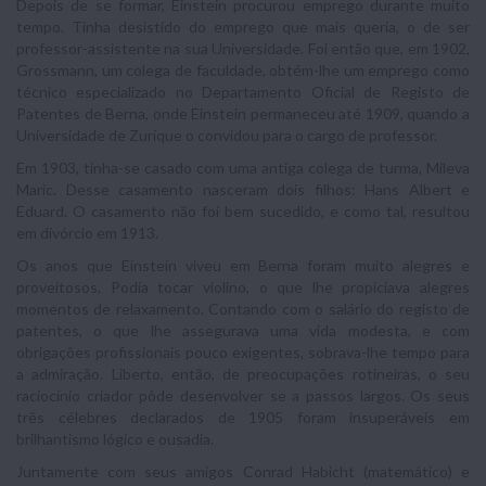
Depois de se formar, Einstein procurou emprego durante muito
tempo. Tinha desistido do emprego que mais queria, o de ser
professor-assistente na sua Universidade. Foi então que, em 1902,
Grossmann, um colega de faculdade, obtém-lhe um emprego como
técnico especializado no Departamento Oficial de Registo de
Patentes de Berna, onde Einstein permaneceu até 1909, quando a
Universidade de Zurique o convidou para o cargo de professor.
Em 1903, tinha-se casado com uma antiga colega de turma, Mileva
Maric. Desse casamento nasceram dois filhos: Hans Albert e
Eduard. O casamento não foi bem sucedido, e como tal, resultou
em divórcio em 1913.
Os anos que Einstein viveu em Berna foram muito alegres e
proveitosos. Podia tocar violino, o que lhe propiciava alegres
momentos de relaxamento. Contando com o salário do registo de
patentes, o que lhe assegurava uma vida modesta, e com
obrigações profissionais pouco exigentes, sobrava-lhe tempo para
a admiração. Liberto, então, de preocupações rotineiras, o seu
raciocínio criador pôde desenvolver se a passos largos. Os seus
três célebres declarados de 1905 foram insuperáveis em
brilhantismo lógico e ousadia.
Juntamente com seus amigos Conrad Habicht (matemático) e