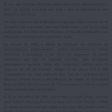
O seu pai, Hermann Einstein, tinha uma oficina electrotécnica e
tinha um grande interesse por tudo o que se relacionasse com
invenções eléctricas.
Os seus negócios não progrediam e, logo que o filho nasceu, viu-se
obrigado a ter que mudar para uma cidade maior, a ver se as coisas
melhoravam. Escolheu então Munique, porque lá poderia abrir uma
oficina em sociedade com o seu irmão Jacob.
Na década de 1880, a cidade de Munique, em processo de
industrialização (relativamente tardio) desenvolveu-se muito,
crescendo a população a um ritmo de dezassete mil novos
habitantes por ano. O material eléctrico, uma tecnologia
relativamente recente, tinha alta conjuntura nestes anos. A
empresa do pai de Einstein chegou a ter entre 150 e 200
trabalhadores nos seus melhores dias. Dois dos contratos que a
empresa obteve foram a electrificação da cidade de Schwabing
(hoje um bairro de Munique) e de Theresienwiese onde se realiza a
famosa Oktoberfest de Munique.
A 18 de Novembro de 1881, nasce Maria Einstein (Maja). Einstein
teve sempre uma relação muito íntima com a irmã. Einstein e Maja
recebem uma educação não religiosa. Em casa não comiam carne, a
família não frequenta a sinagoga. O pai considerava os ritos judeus