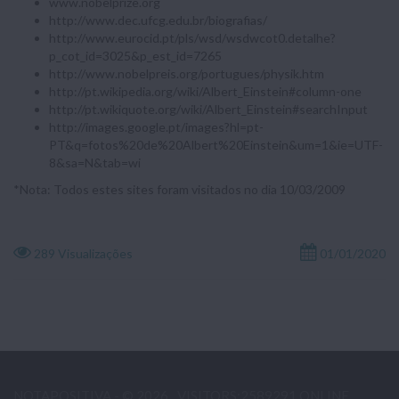
www.nobelprize.org
http://www.dec.ufcg.edu.br/biografias/
http://www.eurocid.pt/pls/wsd/wsdwcot0.detalhe?
p_cot_id=3025&p_est_id=7265
http://www.nobelpreis.org/portugues/physik.htm
http://pt.wikipedia.org/wiki/Albert_Einstein#column-one
http://pt.wikiquote.org/wiki/Albert_Einstein#searchInput
http://images.google.pt/images?hl=pt-
PT&q=fotos%20de%20Albert%20Einstein&um=1&ie=UTF-
8&sa=N&tab=wi
*Nota: Todos estes sites foram visitados no dia 10/03/2009
289 Visualizações
01/01/2020
NOTAPOSITIVA - © 2026
VISITORS:2589291 ONLINE