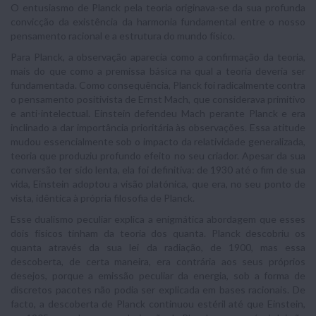
O entusiasmo de Planck pela teoria originava-se da sua profunda
convicção da existência da harmonia fundamental entre o nosso
pensamento racional e a estrutura do mundo físico.
Para Planck, a observação aparecia como a confirmação da teoria,
mais do que como a premissa básica na qual a teoria deveria ser
fundamentada. Como consequência, Planck foi radicalmente contra
o pensamento positivista de Ernst Mach, que considerava primitivo
e anti-intelectual. Einstein defendeu Mach perante Planck e era
inclinado a dar importância prioritária às observações. Essa atitude
mudou essencialmente sob o impacto da relatividade generalizada,
teoria que produziu profundo efeito no seu criador. Apesar da sua
conversão ter sido lenta, ela foi definitiva: de 1930 até o fim de sua
vida, Einstein adoptou a visão platónica, que era, no seu ponto de
vista, idêntica à própria filosofia de Planck.
Esse dualismo peculiar explica a enigmática abordagem que esses
dois físicos tinham da teoria dos quanta. Planck descobriu os
quanta através da sua lei da radiação, de 1900, mas essa
descoberta, de certa maneira, era contrária aos seus próprios
desejos, porque a emissão peculiar da energia, sob a forma de
discretos pacotes não podia ser explicada em bases racionais. De
facto, a descoberta de Planck continuou estéril até que Einstein,