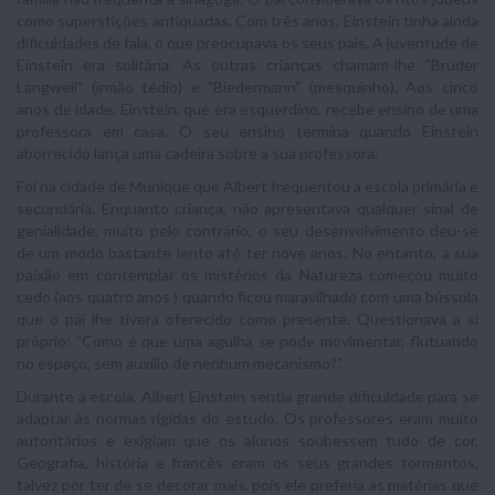
como superstições antiquadas. Com três anos, Einstein tinha ainda
dificuldades de fala, o que preocupava os seus pais. A juventude de
Einstein era solitária. As outras crianças chamam-lhe "Bruder
Langweil" (irmão tédio) e "Biedermann" (mesquinho). Aos cinco
anos de idade, Einstein, que era esquerdino, recebe ensino de uma
professora em casa. O seu ensino termina quando Einstein
aborrecido lança uma cadeira sobre a sua professora.
Foi na cidade de Munique que Albert frequentou a escola primária e
secundária. Enquanto criança, não apresentava qualquer sinal de
genialidade, muito pelo contrário, o seu desenvolvimento deu-se
de um modo bastante lento até ter nove anos. No entanto, a sua
paixão em contemplar os mistérios da Natureza começou muito
cedo (aos quatro anos ) quando ficou maravilhado com uma bússola
que o pai lhe tivera oferecido como presente. Questionava a si
próprio: "Como é que uma agulha se pode movimentar, flutuando
no espaço, sem auxílio de nenhum mecanismo?".
Durante a escola, Albert Einstein sentia grande dificuldade para se
adaptar às normas rígidas do estudo. Os professores eram muito
autoritários e exigiam que os alunos soubessem tudo de cor.
Geografia, história e francês eram os seus grandes tormentos,
talvez por ter de se decorar mais, pois ele preferia as matérias que