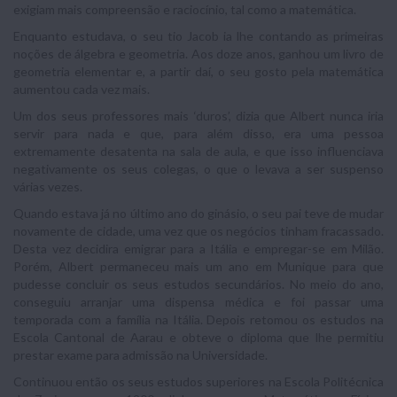
exigiam mais compreensão e raciocínio, tal como a matemática.
Enquanto estudava, o seu tio Jacob ia lhe contando as primeiras
noções de álgebra e geometria. Aos doze anos, ganhou um livro de
geometria elementar e, a partir daí, o seu gosto pela matemática
aumentou cada vez mais.
Um dos seus professores mais ‘duros’, dizia que Albert nunca iria
servir para nada e que, para além disso, era uma pessoa
extremamente desatenta na sala de aula, e que isso influenciava
negativamente os seus colegas, o que o levava a ser suspenso
várias vezes.
Quando estava já no último ano do ginásio, o seu pai teve de mudar
novamente de cidade, uma vez que os negócios tinham fracassado.
Desta vez decidira emigrar para a Itália e empregar-se em Milão.
Porém, Albert permaneceu mais um ano em Munique para que
pudesse concluir os seus estudos secundários. No meio do ano,
conseguiu arranjar uma dispensa médica e foi passar uma
temporada com a família na Itália. Depois retomou os estudos na
Escola Cantonal de Aarau e obteve o diploma que lhe permitiu
prestar exame para admissão na Universidade.
Continuou então os seus estudos superiores na Escola Politécnica