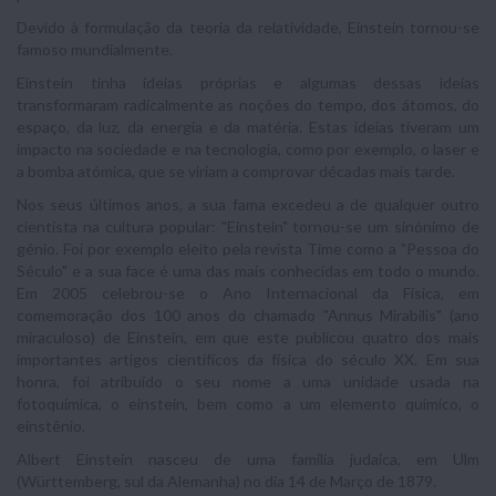
Devido à formulação da teoria da relatividade, Einstein tornou-se
famoso mundialmente.
Einstein tinha ideias próprias e algumas dessas ideias
transformaram radicalmente as noções do tempo, dos átomos, do
espaço, da luz, da energia e da matéria. Estas ideias tiveram um
impacto na sociedade e na tecnologia, como por exemplo, o laser e
a bomba atómica, que se viriam a comprovar décadas mais tarde.
Nos seus últimos anos, a sua fama excedeu a de qualquer outro
cientista na cultura popular: "Einstein" tornou-se um sinónimo de
génio. Foi por exemplo eleito pela revista Time como a "Pessoa do
Século" e a sua face é uma das mais conhecidas em todo o mundo.
Em 2005 celebrou-se o Ano Internacional da Física, em
comemoração dos 100 anos do chamado "Annus Mirabilis" (ano
miraculoso) de Einstein, em que este publicou quatro dos mais
importantes artigos cientifícos da física do século XX. Em sua
honra, foi atribuído o seu nome a uma unidade usada na
fotoquímica, o einstein, bem como a um elemento químico, o
einstênio.
Albert Einstein nasceu de uma família judaica, em Ulm
(Württemberg, sul da Alemanha) no dia 14 de Março de 1879.