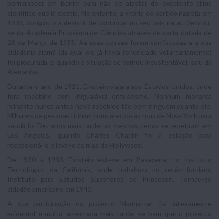
permanecer em Berlim para não se afastar do excelente clima
científico que lá existia. No entanto, a vitória do partido nazista em
1933, obrigou-o a desistir de continuar no seu país natal. Demitiu-
se da Academia Prussiana de Ciências através de carta datada de
28 de Março de 1933. Aa suas posses foram confiscadas e a sua
cidadania alemã (da qual ele já havia renunciado voluntariamente)
foi procurada e, quando a situação se tornou insustentável, saiu da
Alemanha.
Durante o ano de 1921, Einstein viajara aos Estados Unidos, onde
fora recebido com inigualável entusiasmo. Nenhum monarca
reinante nunca antes havia recebido tão bem ninguém quanto ele.
Milhares de pessoas tinham comparecido às ruas de Nova York para
saudá-lo. Dez anos mais tarde, as mesmas cenas se repetiram em
Los Angeles, quando Charles Chaplin foi à estação para
recepcioná-lo e levá-lo às ruas de Hollywood.
De 1930 a 1933, Einstein esteve em Pasadena, no Instituto
Tecnológico da Califórnia, onde trabalhou no recém-fundado
Instituto para Estudos Superiores de Princeton. Tornou-se
cidadão americano em 1940.
A sua participação no projecto Manhattan foi inteiramente
acidental e muito lamentada mais tarde, se bem que o projecto