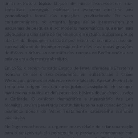
única estrutura lógica. Depois de muito insucesso nas suas
tentativas, conseguiu elaborar um esquema que era uma
generalização formal das equações gravitacionais. Os seus
contemporâneos, no entanto, longe de se interessarem por
esquemas de pesquisa e por modelos matemáticos, que eram mais
adequados a uma série de fenómenos em estudo, acabaram por se
afastar da linguagem utilizada por Einstein, criando assim, um
imenso abismo de incompreensão entre eles e as novas gerações
de físicos teóricos, ao contrário dos tempos de Berlim, onde a sua
palavra era a de mestre absoluto.
Em 1952, o recém-fundado Estado de Israel ofereceu a Einstein a
honraria de ser o seu presidente, em substituição a Chaim
Weizmann, primeiro presidente recém-falecido. Apesar de Einstein
ter a sua origem em um meio judaico assimilado, ele sempre
manteve na sua vida os dois preceitos básicos do judaísmo: Justiça
e Caridade. O carácter democrático e humanitário das Leis
Mosaicas haviam penetrado profundamente na sua consciência e a
magnífica poesia do Velho Testamento causava-lhe profunda
admiração.
Ele logo reconhecera a urgente necessidade de criar uma nação
para o seu povo já tão perseguido, e passara a acompanhar com