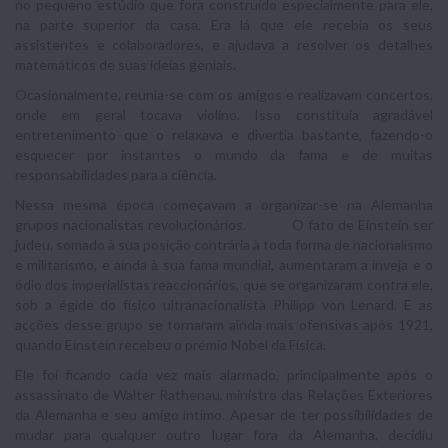
no pequeno estúdio que fora construído especialmente para ele,
na parte superior da casa. Era lá que ele recebia os seus
assistentes e colaboradores, e ajudava a resolver os detalhes
matemáticos de suas ideias geniais.
Ocasionalmente, reunia-se com os amigos e realizavam concertos,
onde em geral tocava violino. Isso constituía agradável
entretenimento que o relaxava e divertia bastante, fazendo-o
esquecer por instantes o mundo da fama e de muitas
responsabilidades para a ciência.
Nessa mesma época começavam a organizar-se na Alemanha
grupos nacionalistas revolucionários. O fato de Einstein ser
judeu, somado à sua posição contrária à toda forma de nacionalismo
e militarismo, e ainda à sua fama mundial, aumentaram a inveja e o
ódio dos imperialistas reaccionários, que se organizaram contra ele,
sob a égide do físico ultranacionalista Philipp von Lenard. E as
acções desse grupo se tornaram ainda mais ofensivas após 1921,
quando Einstein recebeu o prémio Nobel da Física.
Ele foi ficando cada vez mais alarmado, principalmente após o
assassinato de Walter Rathenau, ministro das Relações Exteriores
da Alemanha e seu amigo íntimo. Apesar de ter possibilidades de
mudar para qualquer outro lugar fora da Alemanha, decidiu