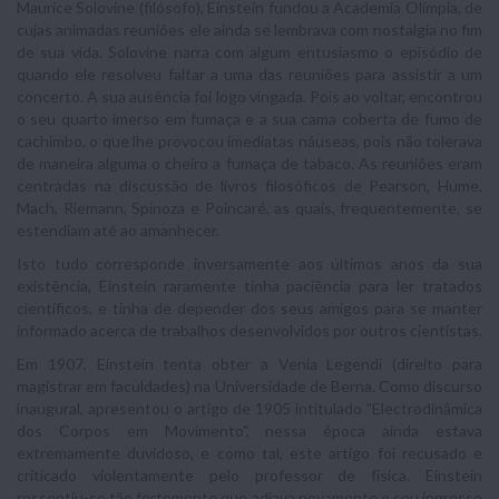
Maurice Solovine (filósofo), Einstein fundou a Academia Olímpia, de
cujas animadas reuniões ele ainda se lembrava com nostalgia no fim
de sua vida. Solovine narra com algum entusiasmo o episódio de
quando ele resolveu faltar a uma das reuniões para assistir a um
concerto. A sua ausência foi logo vingada. Pois ao voltar, encontrou
o seu quarto imerso em fumaça e a sua cama coberta de fumo de
cachimbo, o que lhe provocou imediatas náuseas, pois não tolerava
de maneira alguma o cheiro a fumaça de tabaco. As reuniões eram
centradas na discussão de livros filosóficos de Pearson, Hume,
Mach, Riemann, Spinoza e Poincaré, as quais, frequentemente, se
estendiam até ao amanhecer.
Isto tudo corresponde inversamente aos últimos anos da sua
existência, Einstein raramente tinha paciência para ler tratados
científicos, e tinha de depender dos seus amigos para se manter
informado acerca de trabalhos desenvolvidos por outros cientistas.
Em 1907, Einstein tenta obter a Venia Legendi (direito para
magistrar em faculdades) na Universidade de Berna. Como discurso
inaugural, apresentou o artigo de 1905 intitulado "Electrodinâmica
dos Corpos em Movimento", nessa época ainda estava
extremamente duvidoso, e como tal, este artigo foi recusado e
criticado violentamente pelo professor de física. Einstein
ressentiu-se tão fortemente que adiava novamente o seu ingresso