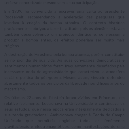
teria-se concretizado mesmo sem a sua participação.
Em 1939, foi convencido a escrever uma carta ao presidente
Rooselvelt, recomendando a aceleração das pesquisas que
levariam à criação da bomba atómica. O contexto histórico
praticamente o obrigou a fazer tal atitude, pois os alemães estavam
também desenvolvendo um projecto idêntico e, se viessem a
produzir a bomba antes, os efeitos poderiam ser muito mais
trágicos.
A destruição de Hiroshima pela bomba atómica, porém, constituiu-
se no pior dia de sua vida. As suas convicções democráticas e
sentimentos humanitários foram frequentemente desafiados pela
incessante onda de agressividade que caracterizou a atmosfera
social e política do pós-guerra. Mesmo assim, Einstein defendeu
abertamente todos os princípios da liberdade nos difíceis anos do
macartismo.
Os últimos 22 anos de Einstein foram vividos em Princeton, em
relativo isolamento. Leccionava na Universidade e continuava os
seus estudos, que nessa época eram integralmente dedicados à
sua teoria gravitacional. Ambicionava chegar à Teoria do Campo
Unificado que permitiria englobar todos os fenómenos
gravitacionais e electromagnéticos, como manifestações de uma