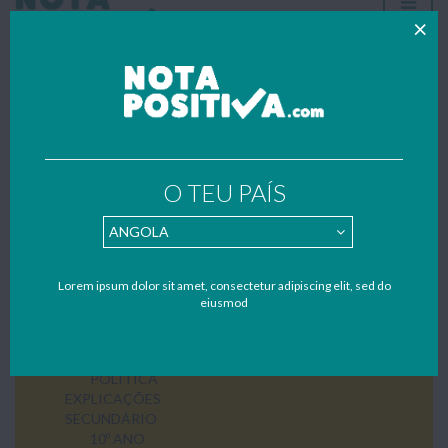
2º CICLO
5º ANO
O TEU PAÍS
6º ANO
3º CICLO
7º ANO
8º ANO
9º ANO
Lorem ipsum dolor sit amet, consectetur adipiscing elit, sed do
ENS. SUPERIOR
eiusmod
BIOLOGIA
PSICOLOGIA
RELAÇÕES INTERNACIONAIS / CIÊNCIA
POLÍTICA
EXPLICAÇÕES
SECUNDÁRIO
10º ANO