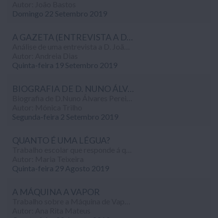
Autor: João Bastos
Domingo 22 Setembro 2019
A GAZETA (ENTREVISTA A D. JOÃO V)
Análise de uma entrevista a D. João V, publicada na revista «A Gazeta», realizado no âmbito da disciplina de História (8º ano).
Autor: Andreia Dias
Quinta-feira 19 Setembro 2019
BIOGRAFIA DE D. NUNO ÁLVARES PEREIRA
Biografia de D.Nuno Álvares Pereira, Santo Condestável, Conde de Arraiolos, de Barcelos e de Ourém), realizado no âmbito da disciplina de História (8º ano).
Autor: Mónica Trilho
Segunda-feira 2 Setembro 2019
QUANTO É UMA LÉGUA?
Trabalho escolar que responde á questão "Quanto é uma Lágua?", realizado no âmbito da disciplina de História (8º ano de escolaridade).
Autor: Maria Teixeira
Quinta-feira 29 Agosto 2019
A MÁQUINA A VAPOR
Trabalho sobre a Máquina de Vapor, símbolo da revolução industrial, realizado no âmbito da disciplina de História (8º ano).
Autor: Ana Rita Mateus