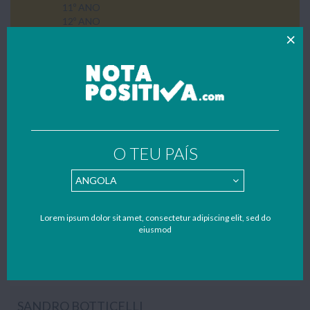
11º ANO
12º ANO
ENSINO PROFISSIONAL
SEM CATEGORIA
UTILIDADES
PARQUES DE CAMPISMO
Home
»
3º Ciclo
»
8º Ano
»
História
O TEU PAÍS
HISTÓRIA
Trabalhos, resumos, texto de apoio e apontamentos de História do
8º ano de escolaridade. Todos os trabalhos foram gentilmente
Lorem ipsum dolor sit amet, consectetur adipiscing elit, sed do
enviados por estudantes – se também quiseres contribuir para
eiusmod
apoiar o nosso portal, envia os teus trabalhos, resumos e
apontamentos para o nosso mail:
geral@notapositiva.com
.
SANDRO BOTTICELLI