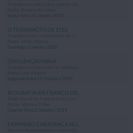
Trabalho escolar sobre o pintor italiano do renascimento Alessandro di Mariano di Vanni Filipepi, conhecido como Sandro Botticelli - História (8º ano).
Autor: Beatriz Bocinhas
Sexta-feira 31 Janeiro 2020
O TERRAMOTO DE 1755
Trabalho sobre o terramoto de 1755, as suas consequências e como foi feita a reconstrução da cidade depois do mesmo, realizado no âmbito da disciplina de História (8º ano).
Autor: Nuno Manso
Domingo 5 Janeiro 2020
CIVILIZAÇÃO MAIA
Trabalho escolar sobre a civilização Maia, realizado no âmbito da disciplina de História (8º ano).
Autor: Luís Vicente
Segunda-feira 21 Outubro 2019
BIOGRAFIA SIR FRANCIS DRAKE
Biografia de Sir Francis Drake, (corsário, explorador e almirante inglês), realizado no âmbito da disciplina de História (8º ano).
Autor: Mónica Trilho
Quarta-feira 2 Outubro 2019
EXPANSÃO E MUDANÇA NOS SÉCS. XV E XVI
Resumo/Apontamentos sobre a Expansão e Mudança nos sécs. XV e XVI (Expansionismo Europeu, Renascimento e Formação da Mentalidade Romana e Reforma Protestante), realizado no âmbito da disciplina de História (8º ano).