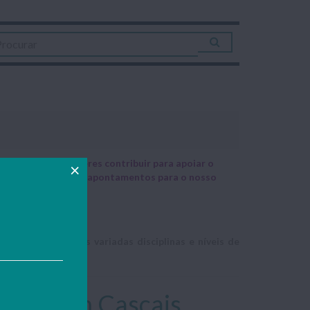
– se também quiseres contribuir para apoiar o
trabalhos, resumos e apontamentos para o nosso
eccionam nas mais variadas disciplinas e níveis de
cações em Cascais