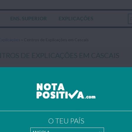
ENS. SUPERIOR
EXPLICAÇÕES
Explicações
»
Centros de Explicações em Cascais
TROS DE EXPLICAÇÕES EM CASCAIS
s trabalhos publicados foram gentilmente enviados por estudantes 
ortal faz como o(a) Lista de Explicadores e envia também os teus 
ral@notapositiva.com
.
umo do trabalho
e Centros de Explicações localizados no concelho de Cascais que l
O TEU PAÍS
Lista de Centros de Expli