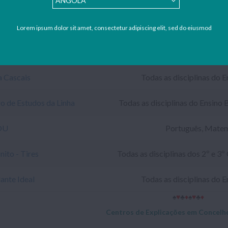
Para também inscrever o seu Centro de Explicações no Portal Notapo
Lorem ipsum dolor sit amet, consectetur adipiscing elit, sed do eiusmod
Nome
Disciplin
 Cascais
Todas as disciplinas do E
o de Estudos da Linha
Todas as disciplinas do Ensino 
OU
Português, Matemá
nito - Tires
Todas as disciplinas dos 2º e 3º
ante Ideal
Todas as disciplinas do E
♠
♥
♣
♦
♠
♥
♣
♦
Centros de Explicações em Concelho