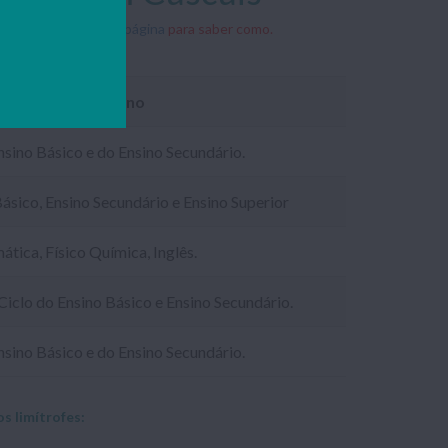
sitiva, aceda a
esta página
para saber como.
as e Níveis de Ensino
nsino Básico e do Ensino Secundário.
Básico, Ensino Secundário e Ensino Superior
tica, Físico Química, Inglês.
 Ciclo do Ensino Básico e Ensino Secundário.
nsino Básico e do Ensino Secundário.
s limítrofes: