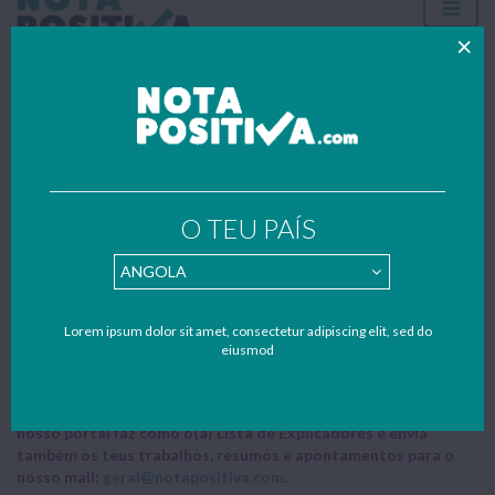
LISTA DE EXPLICADORES
O TEU PAÍS
Home
»
Explicações
»
Centros de Explicações em Ponta Delgada
CENTROS DE EXPLICAÇÕES EM
PONTA DELGADA
Lorem ipsum dolor sit amet, consectetur adipiscing elit, sed do
eiusmod
Todos os trabalhos publicados foram gentilmente enviados
por estudantes – se também quiseres contribuir para apoiar o
nosso portal faz como o(a) Lista de Explicadores e envia
também os teus trabalhos, resumos e apontamentos para o
nosso mail:
geral@notapositiva.com
.