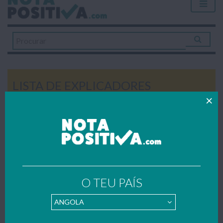
LISTA DE EXPLICADORES
Home
»
Explicações
»
Centros de Explicações em Rio Maior
CENTROS DE EXPLICAÇÕES EM RIO
MAIOR
Todos os trabalhos publicados foram gentilmente enviados
O TEU PAÍS
por estudantes – se também quiseres contribuir para apoiar o
nosso portal faz como o(a) Lista de Explicadores e envia
também os teus trabalhos, resumos e apontamentos para o
nosso mail:
geral@notapositiva.com
.