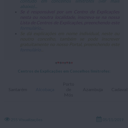
contudo em concelhos limítrofes (ver mais
abaixo)...
Se é responsável por um Centro de Explicações
nesta ou noutra localidade, inscreva-se na nossa
Lista de Centros de Explicações, preenchendo este
formulário
...
Se dá explicações em nome individual, neste ou
noutro concelho, também se pode inscrever
gratuitamente no nosso Portal, preenchendo este
formulário
...
♠
♥
♣
♦
♠
♥
♣
♦
Centros de Explicações em Concelhos limítrofes:
Porto
Santarém
Alcobaça
de
Azambuja
Cadaval
Mós
255 Visualizações
05/11/2019