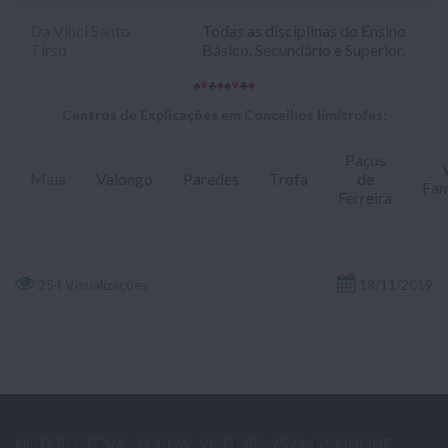
Da Vinci Santo
Todas as disciplinas do Ensino
Tirso
Básico, Secundário e Superior.
♠
♥
♣
♦
♠
♥
♣
♦
Centros de Explicações em Concelhos limítrofes:
Paços
Maia
Valongo
Paredes
Trofa
de
Fam
Ferreira
254 Visualizações
18/11/2019
NOTAPOSITIVA - © 2026
VISITORS:2593455 ONLINE