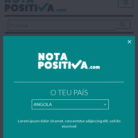
LISTA DE EXPLICADORES
Home
»
Explicações
»
Centros de Explicações em Santo Tirso
CENTROS DE EXPLICAÇÕES EM
O TEU PAÍS
SANTO TIRSO
Todos os trabalhos publicados foram gentilmente enviados
por estudantes – se também quiseres contribuir para apoiar o
nosso portal faz como o(a) Lista de Explicadores e envia
Lorem ipsum dolor sit amet, consectetur adipiscing elit, sed do
eiusmod
também os teus trabalhos, resumos e apontamentos para o
nosso mail:
geral@notapositiva.com
.