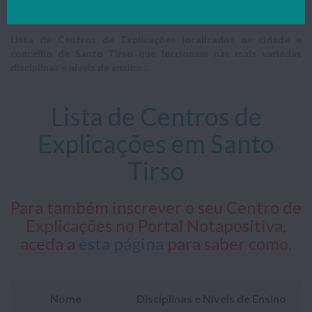
Resumo do trabalho
Lista de Centros de Explicações localizados na cidade e
concelho de Santo Tirso que leccionam nas mais variadas
disciplinas e níveis de ensino...
Lista de Centros de
Explicações em Santo
Tirso
Para também inscrever o seu Centro de
Explicações no Portal Notapositiva,
aceda a
esta página
para saber como.
Nome
Disciplinas e Níveis de Ensino