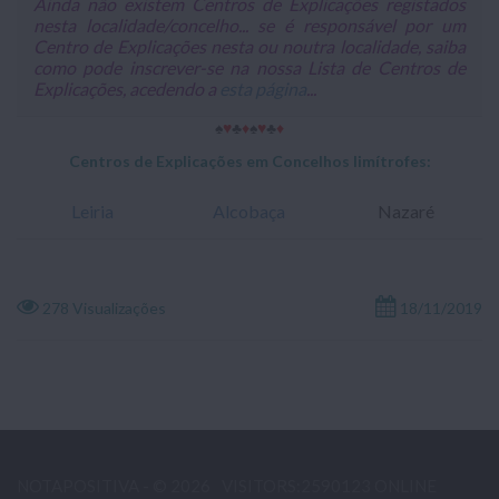
Ainda não existem Centros de Explicações registados
nesta localidade/concelho... se é responsável por um
Centro de Explicações nesta ou noutra localidade, saiba
como pode inscrever-se na nossa Lista de Centros de
Explicações, acedendo a
esta página
...
♠
♥
♣
♦
♠
♥
♣
♦
Centros de Explicações em Concelhos limítrofes:
Leiria
Alcobaça
Nazaré
278 Visualizações
18/11/2019
NOTAPOSITIVA - © 2026
VISITORS:2590123 ONLINE