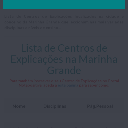
Resumo do trabalho
Lista de Centros de Explicações localizados na cidade e
concelho da Marinha Grande que leccionam nas mais variadas
disciplinas e níveis de ensino...
Lista de Centros de
Explicações na Marinha
Grande
Para também inscrever o seu Centro de Explicações no Portal
Notapositiva, aceda a
esta página
para saber como.
Nome
Disciplinas
Pág.Pessoal