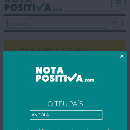
LISTA DE EXPLICADORES
Home
»
Explicações
»
Centros de Explicações na Nazaré
CENTROS DE EXPLICAÇÕES NA
NAZARÉ
O TEU PAÍS
Todos os trabalhos publicados foram gentilmente enviados
por estudantes – se também quiseres contribuir para apoiar o
nosso portal faz como o(a) Lista de Explicadores e envia
também os teus trabalhos, resumos e apontamentos para o
nosso mail:
geral@notapositiva.com
.