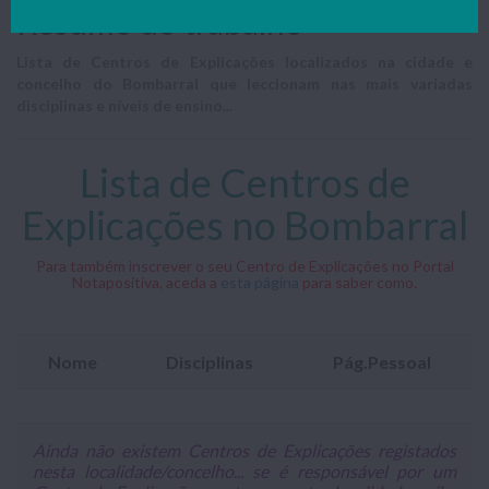
Resumo do trabalho
Lista de Centros de Explicações localizados na cidade e
concelho do Bombarral que leccionam nas mais variadas
disciplinas e níveis de ensino...
Lista de Centros de
Explicações no Bombarral
Para também inscrever o seu Centro de Explicações no Portal
Notapositiva, aceda a
esta página
para saber como.
Nome
Disciplinas
Pág.Pessoal
Ainda não existem Centros de Explicações registados
nesta localidade/concelho... se é responsável por um