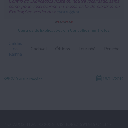
Centro de Explicações nesta ou noutra localidade, saiba
como pode inscrever-se na nossa Lista de Centros de
Explicações, acedendo a
esta página
...
♠
♥
♣
♦
♠
♥
♣
♦
Centros de Explicações em Concelhos limítrofes:
Caldas
da
Cadaval
Óbidos
Lourinhã
Peniche
Rainha
260 Visualizações
18/11/2019
NOTAPOSITIVA - © 2026
VISITORS:2591646 ONLINE