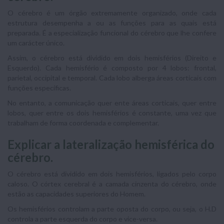
O cérebro é um órgão extremamente organizado, onde cada
estrutura desempenha a ou as funções para as quais está
preparada. É a especialização funcional do cérebro que lhe confere
um carácter único.
Assim, o cérebro está dividido em dois hemisférios (Direito e
Esquerdo). Cada hemisfério é composto por 4 lobos: frontal,
parietal, occipital e temporal. Cada lobo alberga áreas corticais com
funções específicas.
No entanto, a comunicação quer ente áreas corticais, quer entre
lobos, quer entre os dois hemisférios é constante, uma vez que
trabalham de forma coordenada e complementar.
Explicar a lateralização hemisférica do
cérebro.
O cérebro está dividido em dois hemisférios, ligados pelo corpo
caloso. O córtex cerebral é a camada cinzenta do cérebro, onde
estão as capacidades superiores do Homem.
Os hemisférios controlam a parte oposta do corpo, ou seja, o H.D
controla a parte esquerda do corpo e vice-versa.