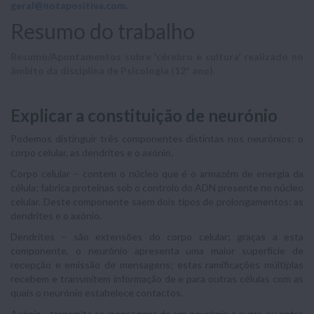
geral@notapositiva.com
.
Resumo do trabalho
Resumo/Apontamentos sobre 'cérebro e cultura' realizado no
âmbito da disciplina de Psicologia (12º ano).
Explicar a constituição de neurónio
Podemos distinguir três componentes distintas nos neurónios: o
corpo celular, as dendrites e o axónio.
Corpo celular – contem o núcleo que é o armazém de energia da
célula; fabrica proteínas sob o controlo do ADN presente no núcleo
celular. Deste componente saem dois tipos de prolongamentos: as
dendrites e o axónio.
Dendrites – são extensões do corpo celular; graças a esta
componente, o neurónio apresenta uma maior superfície de
recepção e emissão de mensagens; estas ramificações múltiplas
recebem e transmitem informação de e para outras células com as
quais o neurónio estabelece contactos.
Axónio - transmite as mensagens de um neurónio a outro ou entre