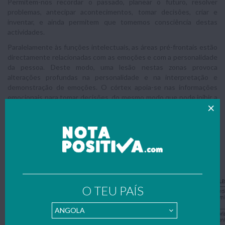
Permitem-nos recordar o passado, planear o futuro, resolver
problemas, antecipar acontecimentos, tomar decisões, criar e
inventar, e ainda permitem que tomemos consciência destas
actividades.
Paralelamente às funções intelectuais, as áreas pré-frontais estão
directamente relacionadas com as emoções e com a personalidade
da pessoa. Deste modo, uma lesão nestas zonas provoca
alterações profundas na personalidade e na interpretação e
demonstração de emoções. O córtex apoia-se nas informações
emocionais para tomar decisões, do mesmo modo que pode inibir a
demonstração de emoção porque controla os impulsos e nos
impede de reagir irracionalmente.
Localizar e descrever as funções das
áreas corticais e descrever os efeitos
das lesões nessas áreas.
O TEU PAÍS