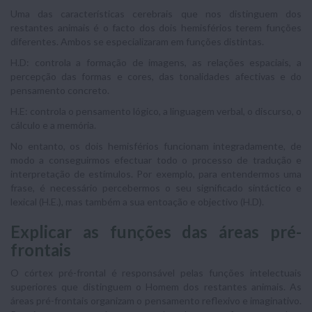
Uma das características cerebrais que nos distinguem dos
restantes animais é o facto dos dois hemisférios terem funções
diferentes. Ambos se especializaram em funções distintas.
H.D: controla a formação de imagens, as relações espaciais, a
percepção das formas e cores, das tonalidades afectivas e do
pensamento concreto.
H.E: controla o pensamento lógico, a linguagem verbal, o discurso, o
cálculo e a memória.
No entanto, os dois hemisférios funcionam integradamente, de
modo a conseguirmos efectuar todo o processo de tradução e
interpretação de estímulos. Por exemplo, para entendermos uma
frase, é necessário percebermos o seu significado sintáctico e
lexical (H.E.), mas também a sua entoação e objectivo (H.D).
Explicar as funções das áreas pré-
frontais
O córtex pré-frontal é responsável pelas funções intelectuais
superiores que distinguem o Homem dos restantes animais. As
áreas pré-frontais organizam o pensamento reflexivo e imaginativo.