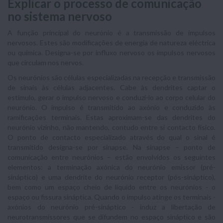
Explicar o processo de comunicação
no sistema nervoso
A função principal do neurónio é a transmissão de impulsos
nervosos. Estes são modificações de energia de natureza eléctrica
ou química. Designa-se por influxo nervoso os impulsos nervosos
que circulam nos nervos.
Os neurónios são células especializadas na recepção e transmissão
de sinais às células adjacentes. Cabe às dendrites captar o
estímulo, gerar o impulso nervoso e conduzi-lo ao corpo celular do
neurónio. O impulso é transmitido ao axónio e conduzido às
ramificações terminais. Estas aproximam-se das dendrites do
neurónio vizinho, não mantendo, contudo entre si contacto físico.
O ponto de contacto especializado através do qual o sinal é
transmitido designa-se por sinapse. Na sinapse – ponto de
comunicação entre neurónios – estão envolvidos os seguintes
elementos: a terminação axónica do neurónio emissor (pré-
sináptico) e uma dendrite do neurónio receptor (pós-sináptico),
bem como um espaço cheio de líquido entre os neurónios - o
espaço ou fissura sináptica. Quando o impulso atinge os terminais -
axónios do neurónio pré-sináptico - induz a libertação de
neurotransmissores que se difundem no espaço sináptico e são