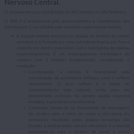
Nervoso Central.
O sistema nervoso está dividido no SN Central e no SN Periférico.
O SNS é o responsável pelo processamento e coordenação das
informações. É constituído pelo encéfalo e pela espinal-medula.
A espinal-medula encontra-se alojada no interior da coluna
vertebral e é formada por uma substância branca por fora e
cinzenta por dentro (neurónios com e sem bainha de mielina,
respectivamente). É um prolongamento morfológico do
cérebro com 2 funções fundamentais: coordenação e
condução.
Coordenação: a medula é responsável pela
coordenação de actividades reflexas, como o reflexo
sensiomotor. O acto reflexo é a forma de
comportamento mais natural, onde, para um
determinado estímulo, há sempre aquela resposta
imediata, espontânea e involuntária.
Condução: baseia-se na transmissão de mensagens
do cérebro para o resto do corpo e vice-versa. As
sensações recebidas pelos órgãos sensoriais são
levadas à medula pelos nervos aferentes e a medula
encaminha-os para o cérebro de modo a serem