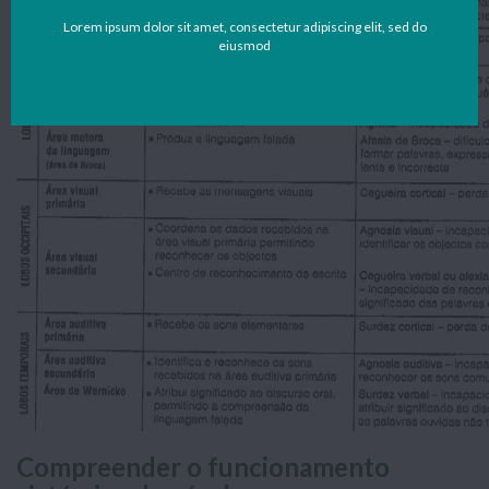
Lorem ipsum dolor sit amet, consectetur adipiscing elit, sed do
eiusmod
Compreender o funcionamento