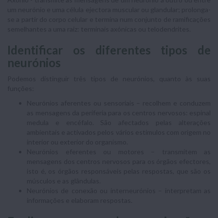
um neurónio e uma célula ejectora muscular ou glandular; prolonga-
se a partir do corpo celular e termina num conjunto de ramificações
semelhantes a uma raiz: terminais axónicas ou telodendrites.
Identificar os diferentes tipos de
neurónios
Podemos distinguir três tipos de neurónios, quanto às suas
funções:
Neurónios aferentes ou sensoriais – recolhem e conduzem
as mensagens da periferia para os centros nervosos: espinal
medula e encéfalo. São afectados pelas alterações
ambientais e activados pelos vários estímulos com origem no
interior ou exterior do organismo.
Neurónios eferentes ou motores – transmitem as
mensagens dos centros nervosos para os órgãos efectores,
isto é, os órgãos responsáveis pelas respostas, que são os
músculos e as glândulas.
Neurónios de conexão ou interneurónios – interpretam as
informações e elaboram respostas.