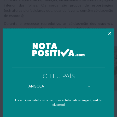
inferior das folhas. Os soros são grupos de
esporângios
(estruturas pluricelulares que, quando jovens, contêm células-mãe
de esporos);
Durante o processo reprodutivo, as células-mãe dos
esporos
,
contidas nos esporângios, sofrem
meiose
, originando esporos;
Por fim, os esporângios rompem-se, libertando os esporos;
O TEU PAÍS
Os esporos caem na terra e germinam. Cada um deles origina uma
Lorem ipsum dolor sit amet, consectetur adipiscing elit, sed do
eiusmod
estrutura designada protalo;
O
protalo
é um
gametófito
que possui
anterídeos
, onde se