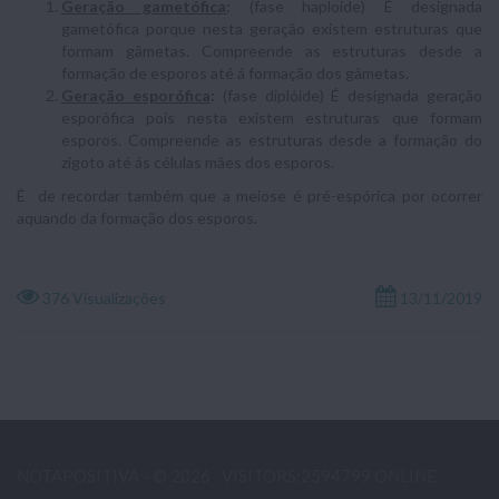
Geração gametófica
:
(fase haploide) É designada
gametófica porque nesta geração existem estruturas que
formam gâmetas. Compreende as estruturas desde a
formação de esporos até á formação dos gâmetas.
Geração esporófica
:
(fase diplóide) É designada geração
esporófica pois nesta existem estruturas que formam
esporos. Compreende as estruturas desde a formação do
zigoto até ás células mães dos esporos.
É de recordar também que a meiose é pré-espórica por ocorrer
aquando da formação dos esporos.
376 Visualizações
13/11/2019
NOTAPOSITIVA - © 2026
VISITORS:2594799 ONLINE