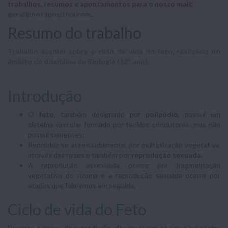
trabalhos, resumos e apontamentos para o nosso mail:
geral@notapositiva.com
.
Resumo do trabalho
Trabalho escolar sobre o ciclo de vida do feto, realizado no
âmbito da disciplina de Biologia (12º ano).
Introdução
O
feto
, também designado por
polipódio
, possui um
sistema vascular formado por tecidos condutores, mas não
possui sementes;
Reproduz-se assexuadamente, por multiplicação vegetativa,
através das raízes e também por
reprodução sexuada
;
A reprodução assexuada ocorre por fragmentação
vegetativa do rizoma e a reprodução sexuada ocorre por
etapas que falaremos em seguida.
Ciclo de vida do Feto
Durante a época de reprodução, desenvolvem-se soros na página