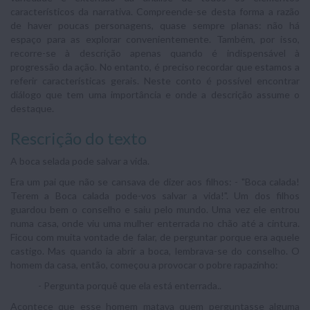
característicos da narrativa. Compreende-se desta forma a razão
de haver poucas personagens, quase sempre planas: não há
espaço para as explorar convenientemente. Também, por isso,
recorre-se à descrição apenas quando é indispensável à
progressão da ação. No entanto, é preciso recordar que estamos a
referir características gerais. Neste conto é possível encontrar
diálogo que tem uma importância e onde a descrição assume o
destaque.
Rescrição do texto
A boca selada pode salvar a vida.
Era um pai que não se cansava de dizer aos filhos: - "Boca calada!
Terem a Boca calada pode-vos salvar a vida!". Um dos filhos
guardou bem o conselho e saiu pelo mundo. Uma vez ele entrou
numa casa, onde viu uma mulher enterrada no chão até a cintura.
Ficou com muita vontade de falar, de perguntar porque era aquele
castigo. Mas quando ia abrir a boca, lembrava-se do conselho. O
homem da casa, então, começou a provocar o pobre rapazinho:
- Pergunta porquê que ela está enterrada..
Acontece que esse homem matava quem perguntasse alguma