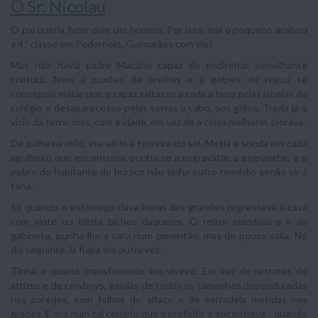
O Sr. Nicolau
O pai queria fazer dele um homem. Por isso, mal o pequeno acabou
a 4.ª classe em Pedornelo, Guimarães com ele!
Mas não havia padre Macário capaz de endireitar semelhante
criatura. Nem a puxões de orelhas e a golpes de régua se
conseguia evitar que o rapaz saltasse a toda a hora pelas janelas do
colégio e desaparecesse pelas serras a cabo, aos grilos. Trazia já o
vício da terra; mas, com a idade, em vez de a coisa melhorar, piorava.
De palha na mão, era vê-lo à torreira do sol. Metia a sonda em cada
agulheiro que encontrava, punha-se a esgravatar, a esgravatar, e o
pobre do habitante do buraco não tinha outro remédio senão vir à
tona.
Só quando o estômago dava horas das grandes regressava a casa
com vinte ou trinta bichos daqueles. O reitor mandava-o ir ao
gabinete, punha-lhe a cara num pimentão, mas de pouco valia. No
dia seguinte, lá fugia ele outra vez.
Tinha o quarto transformado em viveiro. Em vez de retratos de
atrizes e de cowboys, gaiolas de todos os tamanhos dependuradas
nas paredes, com folhas de alface e de serradela metidas nas
grades. E era num tal cenário que o prefeito o encontrava - quando