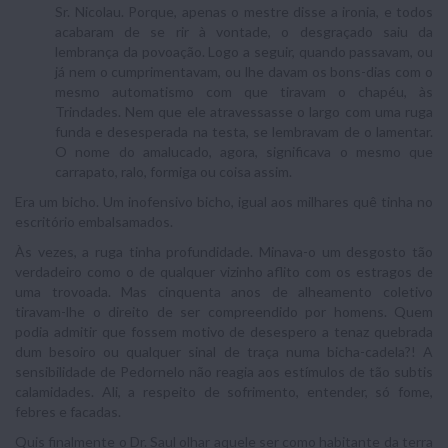
Sr. Nicolau. Porque, apenas o mestre disse a ironia, e todos
acabaram de se rir à vontade, o desgraçado saiu da
lembrança da povoação. Logo a seguir, quando passavam, ou
já nem o cumprimentavam, ou lhe davam os bons-dias com o
mesmo automatismo com que tiravam o chapéu, às
Trindades. Nem que ele atravessasse o largo com uma ruga
funda e desesperada na testa, se lembravam de o lamentar.
O nome do amalucado, agora, significava o mesmo que
carrapato, ralo, formiga ou coisa assim.
Era um bicho. Um inofensivo bicho, igual aos milhares quê tinha no
escritório embalsamados.
Às vezes, a ruga tinha profundidade. Minava-o um desgosto tão
verdadeiro como o de qualquer vizinho aflito com os estragos de
uma trovoada. Mas cinquenta anos de alheamento coletivo
tiravam-lhe o direito de ser compreendido por homens. Quem
podia admitir que fossem motivo de desespero a tenaz quebrada
dum besoiro ou qualquer sinal de traça numa bicha-cadela?! A
sensibilidade de Pedornelo não reagia aos estímulos de tão subtis
calamidades. Ali, a respeito de sofrimento, entender, só fome,
febres e facadas.
Quis finalmente o Dr. Saul olhar aquele ser como habitante da terra