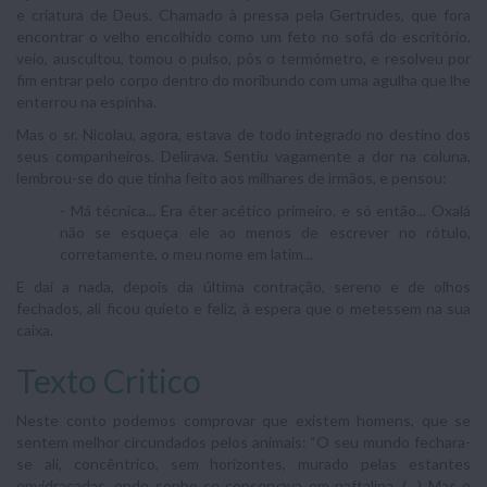
e criatura de Deus. Chamado à pressa pela Gertrudes, que fora
encontrar o velho encolhido como um feto no sofá do escritório,
veio, auscultou, tomou o pulso, pôs o termómetro, e resolveu por
fim entrar pelo corpo dentro do moribundo com uma agulha que lhe
enterrou na espinha.
Mas o sr. Nicolau, agora, estava de todo integrado no destino dos
seus companheiros. Delirava. Sentiu vagamente a dor na coluna,
lembrou-se do que tinha feito aos milhares de irmãos, e pensou:
- Má técnica... Era éter acético primeiro, e só então... Oxalá
não se esqueça ele ao menos de escrever no rótulo,
corretamente, o meu nome em latim...
E daí a nada, depois da última contração, sereno e de olhos
fechados, ali ficou quieto e feliz, à espera que o metessem na sua
caixa.
Texto Critico
Neste conto podemos comprovar que existem homens, que se
sentem melhor circundados pelos animais: “O seu mundo fechara-
se ali, concêntrico, sem horizontes, murado pelas estantes
envidraçadas, onde sonho se conservava em naftalina. (…) Mas o