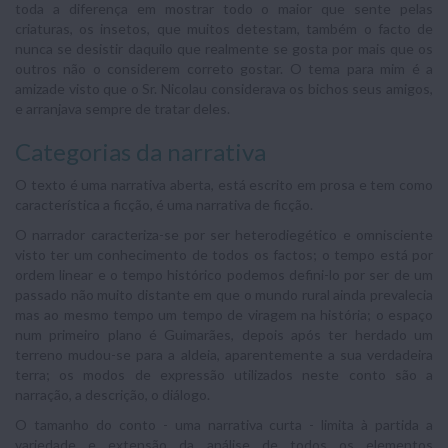
toda a diferença em mostrar todo o maior que sente pelas
criaturas, os insetos, que muitos detestam, também o facto de
nunca se desistir daquilo que realmente se gosta por mais que os
outros não o considerem correto gostar. O tema para mim é a
amizade visto que o Sr. Nicolau considerava os bichos seus amigos,
e arranjava sempre de tratar deles.
Categorias da narrativa
O texto é uma narrativa aberta, está escrito em prosa e tem como
característica a ficção, é uma narrativa de ficção.
O narrador caracteriza-se por ser heterodiegético e omnisciente
visto ter um conhecimento de todos os factos; o tempo está por
ordem linear e o tempo histórico podemos defini-lo por ser de um
passado não muito distante em que o mundo rural ainda prevalecia
mas ao mesmo tempo um tempo de viragem na história; o espaço
num primeiro plano é Guimarães, depois após ter herdado um
terreno mudou-se para a aldeia, aparentemente a sua verdadeira
terra; os modos de expressão utilizados neste conto são a
narração, a descrição, o diálogo.
O tamanho do conto - uma narrativa curta - limita à partida a
variedade e extensão da análise de todos os elementos