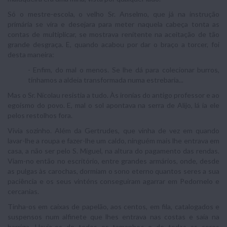
Só o mestre-escola, o velho Sr. Anselmo, que já na instrução
primária se vira e desejara para meter naquela cabeça tonta as
contas de multiplicar, se mostrava renitente na aceitação de tão
grande desgraça. E, quando acabou por dar o braço a torcer, foi
desta maneira:
- Enfim, do mal o menos. Se lhe dá para colecionar burros,
tínhamos a aldeia transformada numa estrebaria...
Mas o Sr. Nicolau resistia a tudo. Às ironias do antigo professor e ao
egoísmo do povo. E, mal o sol apontava na serra de Alijo, lá ia ele
pelos restolhos fora.
Vivia sozinho. Além da Gertrudes, que vinha de vez em quando
lavar-lhe a roupa e fazer-lhe um caldo, ninguém mais lhe entrava em
casa, a não ser pelo S. Miguel, na altura do pagamento das rendas.
Viam-no então no escritório, entre grandes armários, onde, desde
as pulgas às carochas, dormiam o sono eterno quantos seres a sua
paciência e os seus vinténs conseguiram agarrar em Pedornelo e
cercanias.
Tinha-os em caixas de papelão, aos centos, em fila, catalogados e
suspensos num alfinete que lhes entrava nas costas e saía na
barriga. Havia-os de todos os tamanhos e de todas as cores