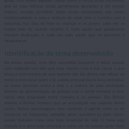
apoia. Isto revela algumas coisas sobre a nossa atual sociedade,
que as suas leituras estão geralmente ajustadas a um mundo
urbano, escolar, presidido pelas novas tecnologias, por vezes
intelectualizado e sem a vivência do rural, sem o contato com a
natureza, nos dias de hoje as crianças e os jovens cada vez se
isolam mais do mundo exterior. E tudo aquilo que geralmente
envolve dedicação, e cada vez mais aquilo que se encontra a
desaparecer.
Identificação do tema desenvolvido
Na minha opinião, este livro sensibiliza bastante o leitor, unindo
uma realidade nos dias que hoje correm, com a sua causa, o que
levou a essa mesma, de uma maneira não tão direta, mas eficaz, de
modo a emocionar quem o lê, a ideia principal deste livro centraliza-
se numa oposição entre a vida e a cultura de uma sociedade,
através da apresentação de animais com o sentir humano e vice-
versa; uma irmandade entre homens e os animais. São Bichos
animais e Bichos homens que se entrelaçam nas páginas deste
conto. Bichos personagens, mas sentindo e agindo como se de
humanos se tratassem, amizade, amor, sucedem-se pelo conto,
sendo tratados como uma lição essencial de vida. O tema aqui
tratado é o amor pela natureza e como um só homem pode fazer