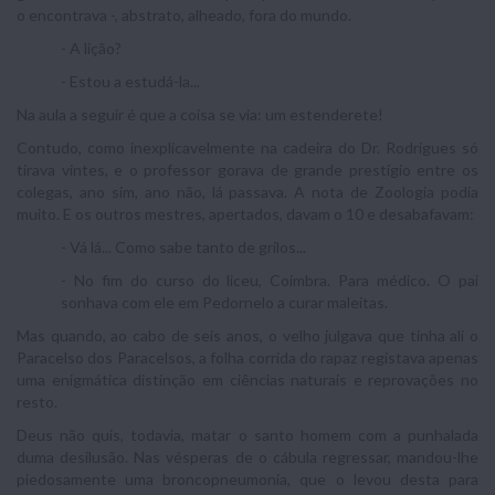
o encontrava -, abstrato, alheado, fora do mundo.
- A lição?
- Estou a estudá-la...
Na aula a seguir é que a coisa se via: um estenderete!
Contudo, como inexplicavelmente na cadeira do Dr. Rodrigues só
tirava vintes, e o professor gorava de grande prestígio entre os
colegas, ano sim, ano não, lá passava. A nota de Zoologia podia
muito. E os outros mestres, apertados, davam o 10 e desabafavam:
- Vá lá... Como sabe tanto de grilos...
- No fim do curso do liceu, Coimbra. Para médico. O pai
sonhava com ele em Pedornelo a curar maleitas.
Mas quando, ao cabo de seis anos, o velho julgava que tinha ali o
Paracelso dos Paracelsos, a folha corrida do rapaz registava apenas
uma enigmática distinção em ciências naturais e reprovações no
resto.
Deus não quis, todavia, matar o santo homem com a punhalada
duma desilusão. Nas vésperas de o cábula regressar, mandou-lhe
piedosamente uma broncopneumonia, que o levou desta para