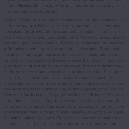
senhor Nicolau, alheio às paixões humanas, continuava a povoar os
dias de libélulas e borboletas.“
Miguel Torga mostra vários momentos da vida humana, os
sofrimentos, a tristeza, a morte, a amizade, a esperança, a
desilusão… E, através dos protagonistas humanos, que às vezes
saem fora das convenções, dadas pelas regras humanas, faz-nos
lembrar, que todos somos bichos, e sofremos as mesmas
influências e temos que lutar pela nossa liberdade. Todos somos
do mesmo mundo, que nos protege contra os desagrados do nosso
Criador, da Natureza. O conto insere-se dentro de uma mundivisão
própria do rural português, um meio geocultural e um determinado
modo de ver, entender, classificar e atuar no mundo. Este conto
não é uma fábula, nem reclama miticismo. Faz parte de uma
elaborada tradição de relacionamento com a natureza e os animais
por parte dos seres humanos que habitam lugares como Trás-Os-
Montes, a partir da qual Torga ficcionaliza. As leituras mitificantes,
provenientes de receções hetero-espaciais, hetero-temporais e,
já, hetero-culturais, partem essa ponte recetiva. O que podia ser
interpretado como o conjunto mais realista dos contos de Torga,
na minha opinião o conto “Sr. Nicolau”, apresenta também ele
elementos recetivos inclinados a distorcer a geocultura que os