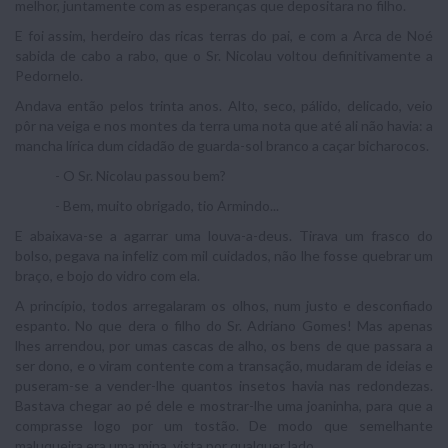
melhor, juntamente com as esperanças que depositara no filho.
E foi assim, herdeiro das ricas terras do pai, e com a Arca de Noé
sabida de cabo a rabo, que o Sr. Nicolau voltou definitivamente a
Pedornelo.
Andava então pelos trinta anos. Alto, seco, pálido, delicado, veio
pôr na veiga e nos montes da terra uma nota que até ali não havia: a
mancha lírica dum cidadão de guarda-sol branco a caçar bicharocos.
- O Sr. Nicolau passou bem?
- Bem, muito obrigado, tio Armindo...
E abaixava-se a agarrar uma louva-a-deus. Tirava um frasco do
bolso, pegava na infeliz com mil cuidados, não lhe fosse quebrar um
braço, e bojo do vidro com ela.
A princípio, todos arregalaram os olhos, num justo e desconfiado
espanto. No que dera o filho do Sr. Adriano Gomes! Mas apenas
lhes arrendou, por umas cascas de alho, os bens de que passara a
ser dono, e o viram contente com a transação, mudaram de ideias e
puseram-se a vender-lhe quantos insetos havia nas redondezas.
Bastava chegar ao pé dele e mostrar-lhe uma joaninha, para que a
comprasse logo por um tostão. De modo que semelhante
maluqueira era uma mina, vista por qualquer lado.