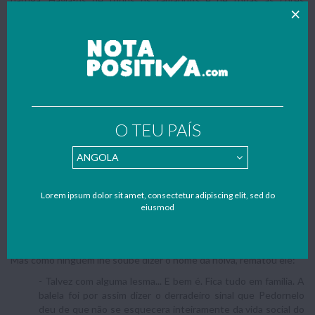
possíveis. Grandes, pequenos, pequeninos, amarelos, brancos,
pretos, azuis, vermelhos, um ou dois de cada qualidade e de
quantas qualidades fora capaz a imaginação divina.
Calmamente, amorosamente, à medida que o tempo andava,
crescia o cemitério. E, calmamente, o coveiro, o Sr. Nicolau, ia
envelhecendo entre os mortos.
O seu mundo fechara-se ali, concêntrico, sem horizontes, murado
O TEU PAÍS
pelas estantes envidraçadas, onde o sonho se conservava em
naftalina. As nações desabavam, sucediam-se guerras, a própria
aldeia oscilava nos gonzos. Mas o senhor Nicolau, alheio às paixões
humanas, continuava a povoar os dias de libélulas e borboletas.
A certa altura, o boateiro do Fagundes lançou a atoarda do próximo
Lorem ipsum dolor sit amet, consectetur adipiscing elit, sed do
casamento do lunático.
eiusmod
- E com quem? - perguntou o professor, carregado de
inocência.
Mas como ninguém lhe soube dizer o nome da noiva, rematou ele:
- Talvez com alguma lesma... E bem é. Fica tudo em família. A
balela foi por assim dizer o derradeiro sinal que Pedornelo
deu de que não se esquecera inteiramente da vida social do