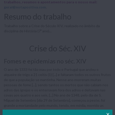
trabalhos, resumos e apontamentos para o nosso mail:
geral@notapositiva.com
.
Resumo do trabalho
Trabalho sobre a Crise do Século XIV, realizado no âmbito da
disciplina de História (7º ano)...
Crise do Séc. XIV
Fomes e epidemias no séc. XIV
O ano de 1333 foi tão mau por todo o Portugal que andou o
alqueire de trigo a 21 ceitis (1) [...] e faltaram todos os outros frutos
de que a população se mantinha. Nesse ano morreram muitas
pessoas de fome [...], sendo tantos os mortos que não cabiam nos
adros das igrejas e os enterravam fora dos adros e deitavam nas
covas aos quatro e aos seis. [...] No ano de 1348, pelo dia de S.
Miguel de Setembro [dia 29 de Setembro], começou a peste; foi
grande a mortandade pelo mundo, tendo, em média, morrido as
duas partes das gentes (2). As principais queixas eram bubões que