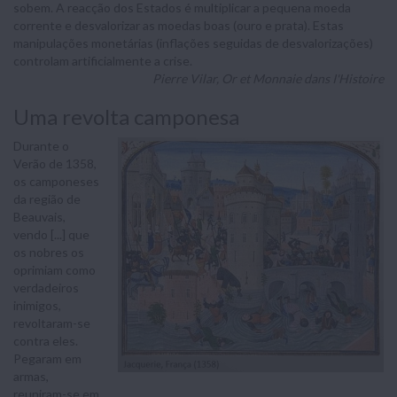
sobem. A reacção dos Estados é multiplicar a pequena moeda
corrente e desvalorizar as moedas boas (ouro e prata). Estas
manipulações monetárias (inflações seguidas de desvalorizações)
controlam artificialmente a crise.
Pierre Vilar, Or et Monnaie dans I'Histoire
Uma revolta camponesa
Durante o
Verão de 1358,
os camponeses
da região de
Beauvais,
vendo [...] que
os nobres os
oprimiam como
verdadeiros
inimigos,
revoltaram-se
contra eles.
Pegaram em
armas,
reuniram-se em