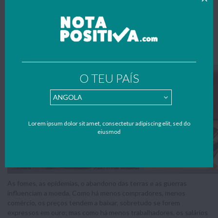
as pessoas tinham nas virilhas e debaixo dos braços. E a maioria das
pessoas, tanto as que morreram como as que ficaram, tiveram
essas dores.
Livro da Noa de Santa Cruz de Coimbra
(1) O preço médio, em anos normais, rondava os 3,5 ceitis (ou
soldos). (2) Dois terços. Trata-se de um cálculo muito exagerado.
O TEU PAÍS
Lorem ipsum dolor sit amet, consectetur adipiscing elit, sed do
eiusmod
As fomes, as epidemias, o abandono das terras e as guerras
influenciam a moeda. Como há menos compradores, menos
comércio, os preços tendem a baixar, sobretudo se forem
expressos em ouro; mas como há menos trabalhadores, os salários