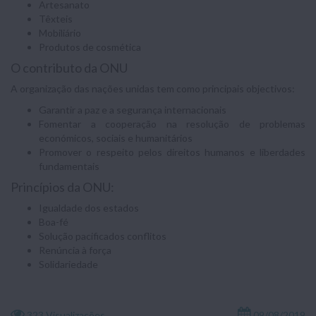
Artesanato
Têxteis
Mobiliário
Produtos de cosmética
O contributo da ONU
A organização das nações unidas tem como principais objectivos:
Garantir a paz e a segurança internacionais
Fomentar a cooperação na resolução de problemas
económicos, sociais e humanitários
Promover o respeito pelos direitos humanos e liberdades
fundamentais
Princípios da ONU:
Igualdade dos estados
Boa-fé
Solução pacificados conflitos
Renúncia à força
Solidariedade
323 Visualizações
09/08/2019