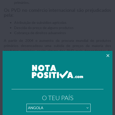
primários.
Os PVD no comércio internacional são prejudicados
pela:
Atribuição de subsídios agrícolas
Descida do preço de alguns produtos
Cobrança de direitos aduaneiros
A partir de 2004 o aumento da procura mundial de produtos
primários desencadeou uma subida de preços da maioria dos
produtos primários, assim alguns dos PVD mais dependentes da
exportação desses produtos vão ter uma oportunidade de
melhorar a sua situação económica.
A instalação de multinacionais
Multinacional é uma empresa que se fixa e produz em mais do que
um país.
Vantagens das multinacionais:
O TEU PAÍS
Criação de emprego
Aumento do investimento estrangeiro
Transferência de tecnologia
Desvantagens das multinacionais: