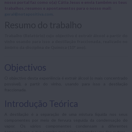
nosso portal faz como o(a) Cátia Jesus e envia também os teus
trabalhos, resumos e apontamentos para o nosso mail:
geral@notapositiva.com
.
Resumo do trabalho
Trabalho (Relatório) cujo objectivo é extrair álcool a partir do
vinho usando para isso a destilação fraccionada, realizado no
âmbito da disciplina de Química (10º ano).
Objectivos
O objectivo desta experiência é extrair álcool (o mais concentrado
possível), a partir do vinho, usando para isso a destilação
fraccionada.
Introdução Teórica
A destilação é a separação de uma mistura líquida nos seus
componentes por meio de fervura seguida da condensação do
vapor. Os vários componentes condensam a diferentes
temperaturas, o que permite que sejam separados uns dos outros.