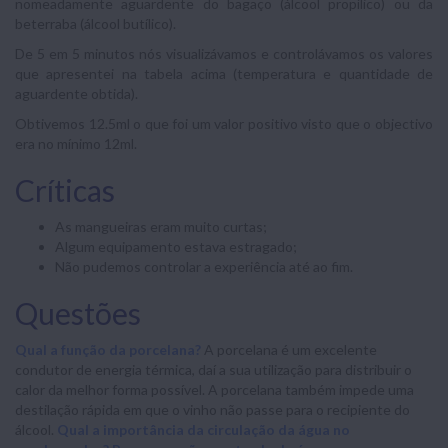
nomeadamente aguardente do bagaço (álcool propílico) ou da
beterraba (álcool butílico).
De 5 em 5 minutos nós visualizávamos e controlávamos os valores
que apresentei na tabela acima (temperatura e quantidade de
aguardente obtida).
Obtivemos 12.5ml o que foi um valor positivo visto que o objectivo
era no mínimo 12ml.
Críticas
As mangueiras eram muito curtas;
Algum equipamento estava estragado;
Não pudemos controlar a experiência até ao fim.
Questões
Qual a função da porcelana?
A porcelana é um excelente
condutor de energia térmica, daí a sua utilização para distribuir o
calor da melhor forma possível. A porcelana também impede uma
destilação rápida em que o vinho não passe para o recipiente do
álcool.
Qual a importância da circulação da água no