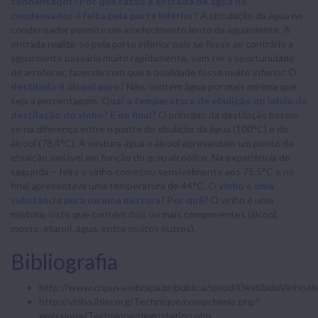
condensador? Por que razão a entrada de água no
condensador é feita pela parte inferior?
A circulação da água no
condensador permite um arrefecimento lento da aguardente. A
entrada realiza-se pela parte inferior pois se fosse ao contrário a
aguardente passaria muito rapidamente, sem ter a oportunidade
de arrefecer, fazendo com que a qualidade fosse muito inferior.
O
destilado é álcool puro?
Não, contém água por mais mínima que
seja a percentagem.
Qual a temperatura de ebulição no início da
destilação do vinho? E no final?
O princípio da destilação baseia-
se na diferença entre o ponto de ebulição da água (100°C) e do
álcool (78,4°C). A mistura água e álcool apresentam um ponto de
ebulição variável em função do grau alcoólico. Na experiência de
segunda – feira o vinho começou sensivelmente aos 75.5°C e no
final apresentava uma temperatura de 44°C.
O vinho é uma
substância pura ou uma mistura? Por quê?
O vinho é uma
mistura, visto que contém dois ou mais componentes (álcool,
mosto, etanol, água, entre muitos outros).
Bibliografia
http://www.cnpuv.embrapa.br/publica/sprod/DestiladoVinho/de
http://vinho.ihler.org/Technique/compchimie.php?
emission=/Technique/degustation.php