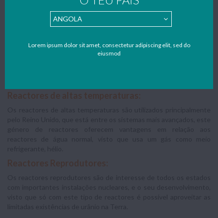
Principais tipos de reactores:
Existem três tipos de reactores nucleares:
Lorem ipsum dolor sit amet, consectetur adipiscing elit, sed do
Reactores de água Normal:
eiusmod
Os reactores de água normal, que são os de uso mais frequente,
funcionam com urânio ligeiramente enriquecido e água normal, aqui
funcionando como moderador.
Reactores de altas temperaturas:
Os reactores de altas temperaturas são utilizados principalmente
pelo Reino Unido, que está entre os sistemas mais avançados, este
género de reactores oferecem vantagens em relação aos
reactores de água normal, visto que usa um gás como meio
refrigerante, hélio.
Reactores Reprodutores:
Os reactores reprodutores são de interesse de todos os estados
com importantes instalações nucleares, e o seu desenvolvimento,
visto que só com este tipo de reactores é possível aproveitar as
limitadas existências de urânio na Terra.