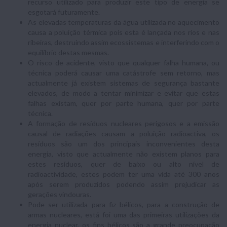
recurso utilizado para produzir este tipo de energia se
esgotará futuramente.
As elevadas temperaturas da água utilizada no aquecimento
causa a poluição térmica pois esta é lançada nos rios e nas
ribeiras, destruindo assim ecossistemas e interferindo com o
equilíbrio destas mesmas.
O risco de acidente, visto que qualquer falha humana, ou
técnica poderá causar uma catástrofe sem retorno, mas
actualmente já existem sistemas de segurança bastante
elevados, de modo a tentar minimizar e evitar que estas
falhas existam, quer por parte humana, quer por parte
técnica.
A formação de resíduos nucleares perigosos e a emissão
causal de radiações causam a poluição radioactiva, os
resíduos são um dos principais inconvenientes desta
energia, visto que actualmente não existem planos para
estes resíduos, quer de baixo ou alto nível de
radioactividade, estes podem ter uma vida até 300 anos
após serem produzidos podendo assim prejudicar as
gerações vindouras.
Pode ser utilizada para fiz bélicos, para a construção de
armas nucleares, está foi uma das primeiras utilizações da
energia nuclear, os fins bélicos são a grande preocupação