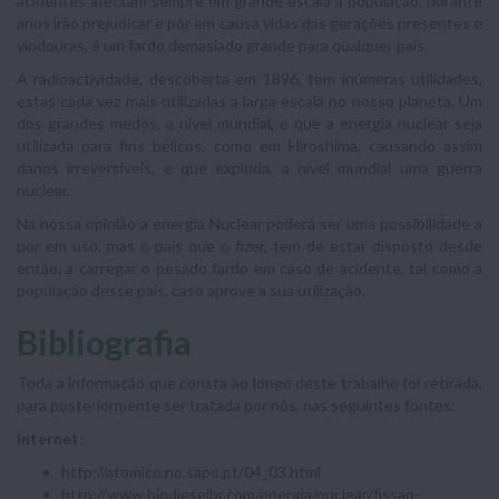
acidentes afectam sempre em grande escala a população, durante
anos irão prejudicar e pôr em causa vidas das gerações presentes e
vindouras, é um fardo demasiado grande para qualquer país.
A radioactividade, descoberta em 1896, tem inúmeras utilidades,
estas cada vez mais utilizadas a larga escala no nosso planeta. Um
dos grandes medos, a nível mundial, é que a energia nuclear seja
utilizada para fins bélicos, como em Hiroshima, causando assim
danos irreversíveis, e que expluda, a nível mundial uma guerra
nuclear.
Na nossa opinião a energia Nuclear poderá ser uma possibilidade a
por em uso, mas o país que o fizer, tem de estar disposto desde
então, a carregar o pesado fardo em caso de acidente, tal como a
população desse país, caso aprove a sua utilização.
Bibliografia
Toda a informação que consta ao longo deste trabalho foi retirada,
para posteriormente ser tratada por nós, nas seguintes fontes:
Internet
:
http://atomico.no.sapo.pt/04_03.html
http://www.biodieselbr.com/energia/nuclear/fissao-