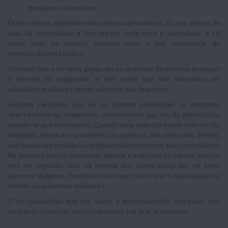
gerações posteriores.
Estes efeitos dependem da natureza da radiação, do seu tempo de
vida, da intensidade e dos órgãos onde esta é acumulada, e tal
como varia os efeitos, também varia a sua capacidade de
penetração nos tecidos.
Os neutrões e os raios gama são os que mais facilmente alcançam
o interior do organismo, e são estes que são libertados em
explosões nucleares ou em acidente nos reactores.
Existem partículas que só se tornam prejudiciais se entrarem
directamente no organismo, normalmente por via da alimentação
ou pelo ar que respiramos. Quando uma radiação incide num tecido
biológico, altera as características químicas das moléculas destes,
que ou matam a célula ou originam divisões nesta não controláveis.
No primeiro caso o organismo elimina e substitui as células mortas,
mas no segundo caso na maioria dos casos acaba por se gerar
tumores malignos. Devido a estas reacções é que e tão perigoso e
temido os acidentes nucleares.
O pó radioactivo que por vezes e extremamente fino pode com
facilidade introduzir-se no organismo e aí ficar acumulado.