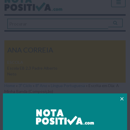
ANA CORREIA
ESCOLA
Escola EB 2,3 Padre Alberto
Neto
Home
»
3º Ciclo
»
8º Ano
»
Língua Portuguesa
»
Escrita em Dia: A
Minha Banda (Composição)
ESCRITA EM DIA: A MINHA BANDA
(COMPOSIÇÃO)
Todos os trabalhos publicados foram gentilmente enviados