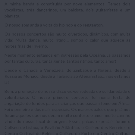
A minha banda é constituída por nove elementos. Temos dois
vocalistas, três dançarinos, um baixista, dois guitarristas e um
pianista.
O nosso som anda à volta do hip hop e do reggaeton.
Os nossos concertos são muito divertidos, dinâmicos, com muita
vida! Muita dança, muito ritmo… somos o calor que aquece as
noites frias de Inverno.
Neste momento estamos em digressão pela Oceânia. Já passámos
por tantas culturas, tanta gente, tantos ritmos, tanto amor!
Desde o Canadá à Venezuela, do Zimbabué à Nigéria, desde a
Rússia ao Mónaco, desde a Tailândia ao Afeganistão… nós estamos
lá!
Bem, a promoção do nosso disco viu-se rodeada de solidariedade e
voluntariado. O nosso primeiro concerto foi numa festa de
angariação de fundos para as crianças que passam fome em África.
Foi o primeiro e dos mais especiais. Os maiores palcos que pisámos
foram aqueles que nos deram muito conforto e amor, muito carinho
vindo do nosso local de origem. Esses palcos especiais foram o
Coliseu de Lisboa, o Pavilhão Atlântico, o Coliseu dos Recreios, o
Centro Cultural de Belém, o Coliseu do Porto e o Centro Cultural