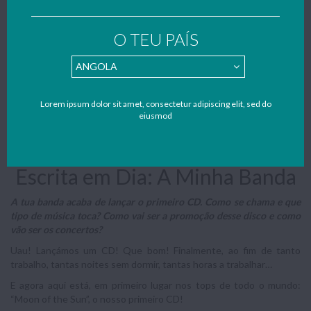
por estudantes – se também quiseres contribuir para apoiar o
nosso portal faz como o(a) Ana Correia e envia também os
O TEU PAÍS
teus trabalhos, resumos e apontamentos para o nosso mail:
geral@notapositiva.com
.
Resumo do trabalho
Composição cujo tema é a gravação de um CD pela minha banda,
Lorem ipsum dolor sit amet, consectetur adipiscing elit, sed do
realizado no âmbito da disciplina de Português (8º ano de
eiusmod
escolaridade)...
Escrita em Dia: A Minha Banda
A tua banda acaba de lançar o primeiro CD. Como se chama e que
tipo de música toca? Como vai ser a promoção desse disco e como
vão ser os concertos?
Uau! Lançámos um CD! Que bom! Finalmente, ao fim de tanto
trabalho, tantas noites sem dormir, tantas horas a trabalhar…
E agora aqui está, em primeiro lugar nos tops de todo o mundo:
“Moon of the Sun”, o nosso primeiro CD!