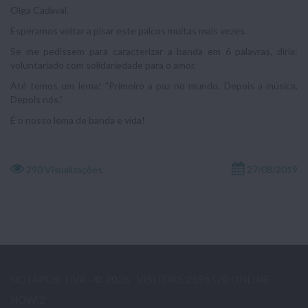
Olga Cadaval.
Esperamos voltar a pisar este palcos muitas mais vezes.
Se me pedissem para caracterizar a banda em 6 palavras, diria:
voluntariado com solidariedade para o amor.
Até temos um lema! ”Primeiro a paz no mundo. Depois a música.
Depois nós.”
É o nosso lema de banda e vida!
290 Visualizações
27/08/2019
NOTAPOSITIVA - © 2026
VISITORS:2596170 ONLINE
NOW:2