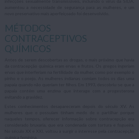
infecções sexualmente transmissíveis, incluindo o vírus da SIDA,
aumentou a necessidade de segurança para as mulheres, e um
novo preservativo mais aperfeiçoado foi desenvolvido.
MÉTODOS
CONTRACEPTIVOS
QUÍMICOS
Antes de serem descobertas as drogas, o mais próximo que havia
da contracepção química eram ervas e frutos. Os gregos ingeriam
ervas que interferiam na fertilidade da mulher, como por exemplo o
pinho e o poejo. As mulheres indianas comiam todos os dias uma
papaia quando não queriam ter filhos. Em 1993, descobriu-se que a
papaia contém uma enzima que interage com a progesterona
evitando a gravidez.
Estes conhecimentos desapareceram depois do século XV. As
mulheres que o possuíam tinham medo de o partilhar porque
naqueles tempos, oferecer informação sobre contracepção era
considerado bruxaria, que era condenada com tortura e fogueira.
No século XX e XXI, voltou a surgir o interesse pela contracepção
química feminina.