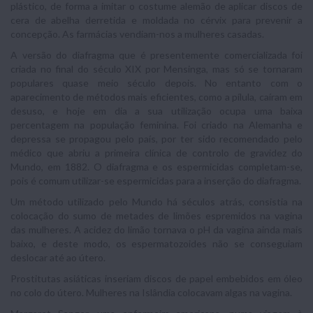
plástico, de forma a imitar o costume alemão de aplicar discos de
cera de abelha derretida e moldada no cérvix para prevenir a
concepção. As farmácias vendiam-nos a mulheres casadas.
A versão do diafragma que é presentemente comercializada foi
criada no final do século XIX por Mensinga, mas só se tornaram
populares quase meio século depois. No entanto com o
aparecimento de métodos mais eficientes, como a pílula, caíram em
desuso, e hoje em dia a sua utilização ocupa uma baixa
percentagem na população feminina. Foi criado na Alemanha e
depressa se propagou pelo país, por ter sido recomendado pelo
médico que abriu a primeira clínica de controlo de gravidez do
Mundo, em 1882. O diafragma e os espermicidas completam-se,
pois é comum utilizar-se espermicidas para a inserção do diafragma.
Um método utilizado pelo Mundo há séculos atrás, consistia na
colocação do sumo de metades de limões espremidos na vagina
das mulheres. A acidez do limão tornava o pH da vagina ainda mais
baixo, e deste modo, os espermatozoides não se conseguiam
deslocar até ao útero.
Prostitutas asiáticas inseriam discos de papel embebidos em óleo
no colo do útero. Mulheres na Islândia colocavam algas na vagina.