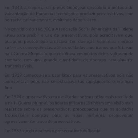
Em 1843, a empresa de pneus Goodyear descobriu o método de
vulcanização de borracha e começou a produzir preservativos, com
borracha, primariamente, evoluindo depois látex.
No princípio do séc. XX, a Associação Social Americana da Higiene
lutou para proibir o uso de preservativos, pois acreditavam que,
qualquer pessoa que arriscava ter doenças venéreas, merecia
sofrer as consequências, até os soldados americanos que lutavam
na I Guerra Mundial o que resultava em muitos deles voltarem de
combate com uma grande quantidade de doenças sexualmente
transmissíveis.
Em 1919 começou-se a usar látex para os preservativos pois não
apresentava odor, não se estragava tão rapidamente e era mais
fino
Em 1924 o preservativo era o método contraceptivo mais receitado
e na II Guerra Mundial, os líderes militares já tinham uma visão mais
realística sobre os preservativos, preocupados que os soldados
trouxessem doenças para as suas mulheres, promoveram
agressivamente o uso de preservativos.
Em 1957 surgiu o primeiro preservativo lubrificado.