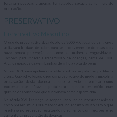
forçavam pessoas a apenas ter relações sexuais como meio de
procriação.
PRESERVATIVO
Preservativo Masculino
O uso do preservativo data desde os 3000 A.C. quando os gregos
utilizavam bexigas de cabra para se protegerem de doenças pois
havia pouca percepção de como as mulheres engravidavam.
Também para impedir a transmissão de doenças, cerca de 1000
A.C., os egípcios usavam bainhas de linho à volta do pénis.
No séc. XVI, uma epidemia de sífilis alastrou-se pela Europa. Nesta
altura, Gabriel Fallopius criou um preservativo de modo a impedir a
propagação desta doença, o que se veio a verificar como
extremamente eficaz, especialmente quando embebido num
químico desconhecido que funcionava como espermicida.
No século XVIII começou a ser popular o uso de intestinos animais
como preservativo. Este método era, no entanto, muito caro o que
resultava no seu reuso resultando no aumento das infecções e no
aumento da propagação de doenças.