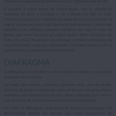
eficiência e segurança tão grande como os utilizados hoje em dia.
A esponja é outra forma de contracepção, que é utlizada há
centenas de anos e continua a ser utilizada nos dias de hoje.
Outrora, a esponja era embebida em aguardente e era colocada na
vagina, atada com uma corda, para uma fácil remoção. Começaram
também a ser utilizados pequenos pedaços de trapo e bolas de
Bambu que eram inseridas na vagina, muitos deles enrolados em
redes de pesca. Atualmente as esponjas contêm espermicidas na
sua constituição e não são reutilizáveis. Protegem contra o HIV e
outras doenças sexualmente transmissíveis.
DIAFRAGMA
O diafragma é introduzido no colo do útero e impede o contacto do
esperma com esta zona.
Ao longo dos tempos, esponjas, papel de seda, cera de abelha,
borracha, lã, pimenta, sementes, raízes de árvores, sal-gema, frutas,
vegetais e até mesmo bolas de ópio, foram utilizados para cobrir o
colo do útero, de modo a prevenir gravidezes indesejadas.
Em 1838, os diafragmas eram feitos de borracha vulcanizada. Um
ginecologista alemão, no mesmo ano, criou supositórios de