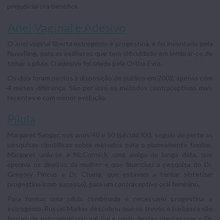
prejudicial ora benéfica.
Anel Vaginal e Adesivo
O anel vaginal liberta estrogénio e progestina, e foi inventado pela
NuvaRing, para as mulheres que tem dificuldade em lembrar-se de
tomar a pílula. O adesivo foi criado pela Ortho Evra.
Os dois foram postos à disposição do público em 2002, apenas com
4 meses diferença. São por isso os métodos contraceptivos mais
recentes e com menor evolução.
Pílula
Margaret Sanger, nos anos 40 e 50 (século XX), seguiu de perto as
pesquisas científicas sobre métodos para o planeamento familiar.
Margaret uniu-se a McCormick, uma amiga de longa data, que
apoiava os direitos da mulher e que financiou a pesquisa do Dr.
Gregory Pincus e Dr. Chang, que estavam a tentar sintetizar
progestina (com sucesso), para um contraceptivo oral feminino.
Para formar uma pílula combinada é necessário progestina e
estrogénio. Russel Marker descobriu que os trevos e barbasco são
fontes de estrogénio natural. Foi a partir destas plantas que o Dr.