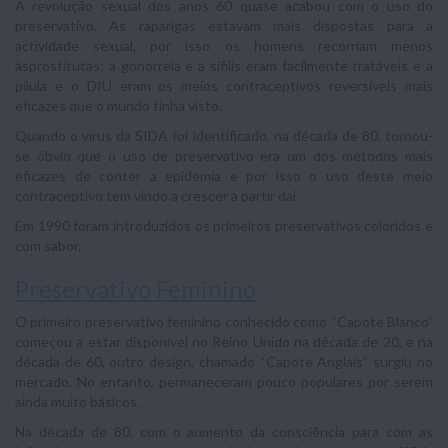
A revolução sexual dos anos 60 quase acabou com o uso do
preservativo. As raparigas estavam mais dispostas para a
actividade sexual, por isso os homens recorriam menos
àsprostitutas; a gonorreia e a sífilis eram facilmente tratáveis e a
pílula e o DIU eram os meios contraceptivos reversíveis mais
eficazes que o mundo tinha visto.
Quando o vírus da SIDA foi identificado, na década de 80, tornou-
se óbvio que o uso de preservativo era um dos métodos mais
eficazes de conter a epidemia e por isso o uso deste meio
contraceptivo tem vindo a crescer a partir daí.
Em 1990 foram introduzidos os primeiros preservativos coloridos e
com sabor.
Preservativo Feminino
O primeiro preservativo feminino conhecido como “Capote Blanco”
começou a estar disponível no Reino Unido na década de 20, e na
década de 60, outro design, chamado “Capote Anglais” surgiu no
mercado. No entanto, permaneceram pouco populares por serem
ainda muito básicos.
Na década de 80, com o aumento da consciência para com as