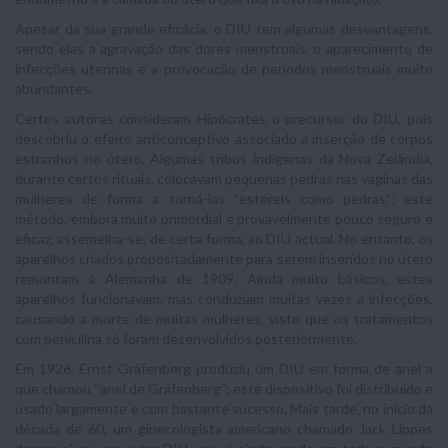
Apesar da sua grande eficácia, o DIU tem algumas desvantagens,
sendo elas a agravação das dores menstruais, o aparecimento de
infecções uterinas e a provocação de períodos menstruais muito
abundantes.
Certos autores consideram Hipócrates o precursor do DIU, pois
descobriu o efeito anticonceptivo associado à inserção de corpos
estranhos no útero. Algumas tribos indígenas da Nova Zelândia,
durante certos rituais, colocavam pequenas pedras nas vaginas das
mulheres de forma a torná-las “estéreis como pedras”; este
método, embora muito primordial e provavelmente pouco seguro e
eficaz, assemelha-se, de certa forma, ao DIU actual. No entanto, os
aparelhos criados propositadamente para serem inseridos no útero
remontam à Alemanha de 1909. Ainda muito básicos, estes
aparelhos funcionavam, mas conduziam muitas vezes a infecções,
causando a morte de muitas mulheres, visto que os tratamentos
com penicilina só foram desenvolvidos posteriormente.
Em 1926, Ernst Gräfenberg produziu um DIU em forma de anel a
que chamou “anel de Gräfenberg”; este dispositivo foi distribuído e
usado largamente e com bastante sucesso. Mais tarde, no início da
década de 60, um ginecologista americano chamado Jack Lippes