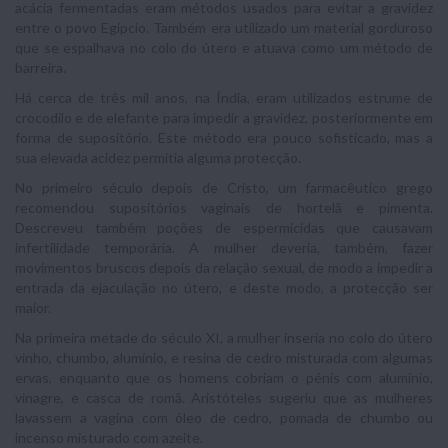
acácia fermentadas eram métodos usados para evitar a gravidez
entre o povo Egípcio. Também era utilizado um material gorduroso
que se espalhava no colo do útero e atuava como um método de
barreira.
Há cerca de três mil anos, na Índia, eram utilizados estrume de
crocodilo e de elefante para impedir a gravidez, posteriormente em
forma de supositório. Este método era pouco sofisticado, mas a
sua elevada acidez permitia alguma protecção.
No primeiro século depois de Cristo, um farmacêutico grego
recomendou supositórios vaginais de hortelã e pimenta.
Descreveu também poções de espermicidas que causavam
infertilidade temporária. A mulher deveria, também, fazer
movimentos bruscos depois da relação sexual, de modo a impedir a
entrada da ejaculação no útero, e deste modo, a protecção ser
maior.
Na primeira metade do século XI, a mulher inseria no colo do útero
vinho, chumbo, alumínio, e resina de cedro misturada com algumas
ervas, enquanto que os homens cobriam o pénis com alumínio,
vinagre, e casca de romã. Aristóteles sugeriu que as mulheres
lavassem a vagina com óleo de cedro, pomada de chumbo ou
incenso misturado com azeite.