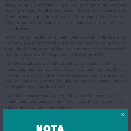
Marker extraiu o estrogénio, que anos mais tarde iria contribuir
para a produção da pílula combinada. Resultado do trabalho de
vários químicos que sintetizaram as hormonas necessárias, em
1960, surgiram as primeiras pílulas combinadas contraceptivas da
marca Enovid.
Porém, estas pílulas continham uma elevada quantidade de
hormonas e produziam muitos efeitos secundários na mulher. Ao
longo das décadas as quantidades de hormonas têm sido reduzidas
(ou então inovadas). Só foi aprovada pela FDA em 1990.
Em 2003 surgiu um novo tipo de pílulas, as Seasonale. São pílulas
combinadas mas sem placebos. Estas para além de impedirem a
gravidez, só deixam ocorrer menstruação de 3 em 3 meses. Tem
que ser tomada durante 84 dias e tem os mesmo efeitos
secundários que uma pílula normal.
Em 2007 apareceram através da marca Femcon Fe, pílulas
combinadas mastigáveis, com sabor a menta, para quem tem
dificuldade em tomar comprimidos.
Injecção
A primeira contracepção por injecção foi produzida na década de 50