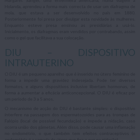
Margaret Sanger, uma enfermeira americana, numa viagem à
Holanda, aprendeu a forma mais correcta de usar um diafragma de
mola, que estava a ser desenvolvido no país em 1880.
Posteriormente foi presa por divulgar esta novidade às mulheres.
Enquanto esteve presa ensinou as presidiárias a usá-lo.
Inicialmente, os diafragmas eram vendidos por contrabando, assim
como o gel que facilitava a sua colocação.
DIU – DISPOSITIVO
INTRAUTERINO
O DIU é um pequeno aparelho que é inserido no útero feminino de
forma a impedir uma gravidez indesejada. Pode ter diversos
formatos, e alguns dispositivos inclusive libertam hormonas, de
forma a aumentar a eficácia anticoncepcional. O DIU é eficaz por
um período de 3 a 5 anos.
O mecanismo de acção do DIU é bastante simples: o dispositivo
interfere na passagem dos espermatozoides para as trompas de
Falópio (local de possível fecundação) e impede a nidação, caso
ocorra união dos gâmetas. Além disso, pode causar uma inflamação
no endométrio, o que também tem efeitos contraceptivos (o
endométrio é a camada do útero que fixa o ovo na nidação).