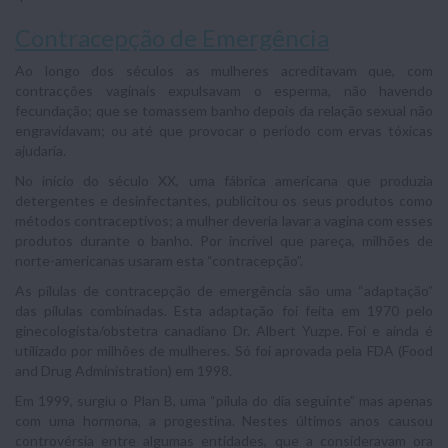
Contracepção de Emergência
Ao longo dos séculos as mulheres acreditavam que, com
contracções vaginais expulsavam o esperma, não havendo
fecundação; que se tomassem banho depois da relação sexual não
engravidavam; ou até que provocar o período com ervas tóxicas
ajudaria.
No início do século XX, uma fábrica americana que produzia
detergentes e desinfectantes, publicitou os seus produtos como
métodos contraceptivos; a mulher deveria lavar a vagina com esses
produtos durante o banho. Por incrível que pareça, milhões de
norte-americanas usaram esta “contracepção”.
As pílulas de contracepção de emergência são uma “adaptação”
das pílulas combinadas. Esta adaptação foi feita em 1970 pelo
ginecologista/obstetra canadiano Dr. Albert Yuzpe. Foi e ainda é
utilizado por milhões de mulheres. Só foi aprovada pela FDA (Food
and Drug Administration) em 1998.
Em 1999, surgiu o Plan B, uma “pílula do dia seguinte” mas apenas
com uma hormona, a progestina. Nestes últimos anos causou
controvérsia entre algumas entidades, que a consideravam ora