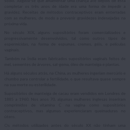
sódio. Julgava-se que amamentar uma criança até depois de esta
completar os três anos de idade era uma forma de impedir a
gravidez. Receitas de métodos contraceptivos eram enterradas
com as mulheres, de modo a prevenir gravidezes indesejadas na
próxima vida.
No século XIX, alguns supositórios foram comercializados e
progressivamente desenvolvidos, tal como outros tipos de
espermicidas, na forma de espumas, cremes, géis, e películas
vaginais.
Também na Índia eram fabricados supositórios vaginais feitos de
mel, sementes de árvores, sal-gema, óleo de manteiga e plantas.
Há alguns séculos atrás, na China, as mulheres ingeriam mercúrio e
chumbo para controlar a fertilidade, o que resultava quase sempre
na sua morte ou esterilidade.
Supositórios de manteiga de cacau eram vendidos em Londres de
1885 a 1960. Nos anos 70, algumas mulheres inglesas inseriram
comprimidos de vitamina C na vagina como supositórios
contraceptivos, mas algumas experienciaram queimaduras no
útero.
Os métodos utilizados antes do século XX não tinham uma