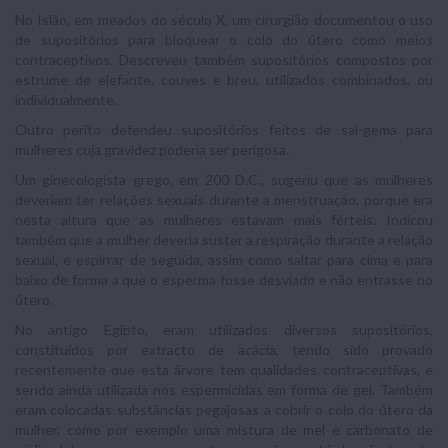
No Islão, em meados do século X, um cirurgião documentou o uso
de supositórios para bloquear o colo do útero como meios
contraceptivos. Descreveu também supositórios compostos por
estrume de elefante, couves e breu, utilizados combinados, ou
individualmente.
Outro perito defendeu supositórios feitos de sal-gema para
mulheres cuja gravidez poderia ser perigosa.
Um ginecologista grego, em 200 D.C., sugeriu que as mulheres
deveriam ter relações sexuais durante a menstruação, porque era
nesta altura que as mulheres estavam mais férteis. Indicou
também que a mulher deveria suster a respiração durante a relação
sexual, e espirrar de seguida, assim como saltar para cima e para
baixo de forma a que o esperma fosse desviado e não entrasse no
útero.
No antigo Egipto, eram utilizados diversos supositórios,
constituídos por extracto de acácia, tendo sido provado
recentemente que esta árvore tem qualidades contraceptivas, e
sendo ainda utilizada nos espermicidas em forma de gel. Também
eram colocadas substâncias pegajosas a cobrir o colo do útero da
mulher, como por exemplo uma mistura de mel e carbonato de