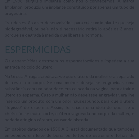
Em 1998, surgiu o implante como nós o conhecemos. A marca
Implanon, produziu um implante constituído por apenas um tubo de
progestina.
Estudos estão a ser desenvolvidos, para criar um implante que seja
biodegradável, ou seja, não é necessário retirá-lo após os 3 anos,
porque se degrada à medida que liberta a hormona.
ESPERMICIDAS
Os espermicidas destroem os espermatozóides e impedem a sua
entrada no colo do útero.
Na Grécia Antiga acreditava-se que o útero da mulher era separado
do resto do corpo. Se uma mulher desejasse engravidar, uma
substância com um odor doce era colocada na vagina, para atrair o
útero ao esperma. Caso a mulher não desejasse engravidar, era-lhe
inserido um produto com um odor nauseabundo, para que o útero
“fugisse” do esperma. Assim, foi criada uma ideia de que se o
cheiro fosse muito forte, o útero vaguearia no corpo da mulher, e
poderia atingir o cérebro, causando histeria.
Em papiros datados de 1550 A.C. está documentado que tampões
embebidos em leite de burra ou feitos de estrume e folhas de