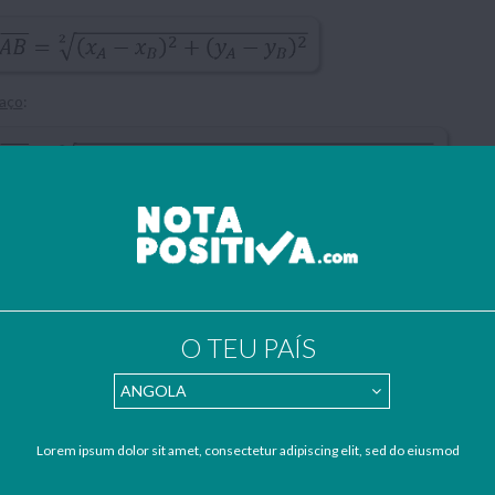
aço
:
da circunferência de centro (a,b) e raio r:
o círculo de centro (a,b) e raio r:
O TEU PAÍS
da coroa circular (duas circunferências concêntricas em que r’ é menor q
Lorem ipsum dolor sit amet, consectetur adipiscing elit, sed do eiusmod