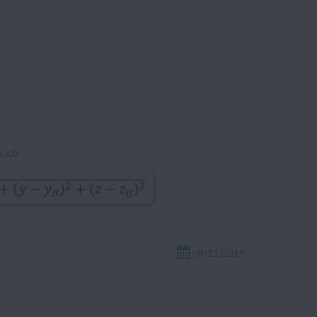
y,z):
08/11/2019