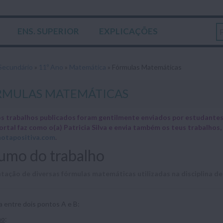
ENS. SUPERIOR
EXPLICAÇÕES
Secundário
»
11º Ano
»
Matemática
»
Fórmulas Matemáticas
RMULAS MATEMÁTICAS
s trabalhos publicados foram gentilmente enviados por estudantes 
ortal faz como o(a) Patricia Silva e envia também os teus trabalho
otapositiva.com
.
umo do trabalho
tação de diversas fórmulas matemáticas utilizadas na disciplina d
a entre dois pontos A e B:
no
: