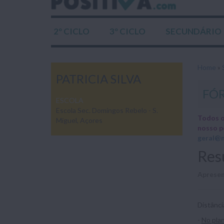
2º CICLO
3º CICLO
SECUNDÁRIO
Home
»
PATRICIA SILVA
FÓ
ESCOLA
Escola Sec. Domingos Rebelo - S.
Todos o
Miguel, Açores
nosso p
geral@n
Res
Apresen
Distânci
-
No pla