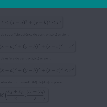
a superfície esférica de centro (a,b,c) e raio r:
a esfera de centro (a,b,c) e raio r:
das do ponto médio (M) de [AB] no plano: