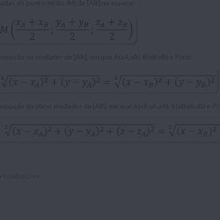
adas do ponto médio (M) de [AB] no espaço:
equação da mediatriz de [AB], em que A(xA,yA), B(xB,yB) e P(x,y):
equação do plano mediador de [AB], em que A(xA,yA,zA), B(xB,yB,zB) e P(x,
Visualizações