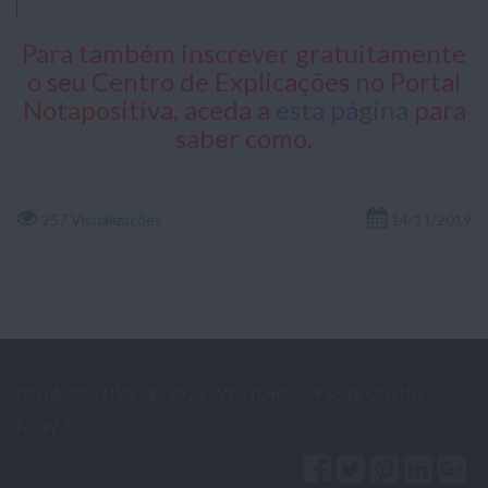
Para também inscrever gratuitamente
o seu Centro de Explicações no Portal
Notapositiva, aceda a
esta página
para
saber como.
257 Visualizações
14/11/2019
NOTAPOSITIVA - © 2026
VISITORS:2593548 ONLINE
NOW:2