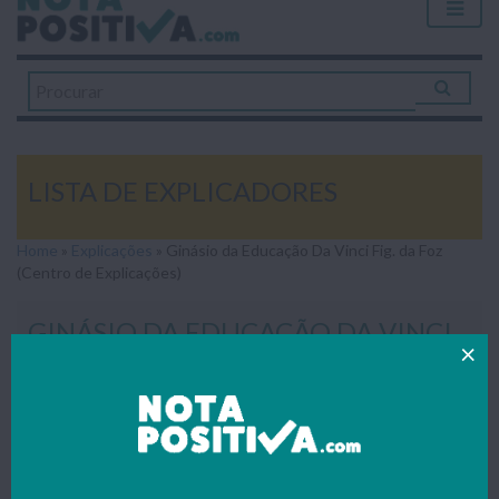
LISTA DE EXPLICADORES
Home
»
Explicações
»
Ginásio da Educação Da Vinci Fig. da Foz
(Centro de Explicações)
GINÁSIO DA EDUCAÇÃO DA VINCI
FIG. DA FOZ (CENTRO DE
EXPLICAÇÕES)
Todos os trabalhos publicados foram gentilmente enviados
por estudantes – se também quiseres contribuir para apoiar o
nosso portal faz como o(a) Lista de Explicadores e envia