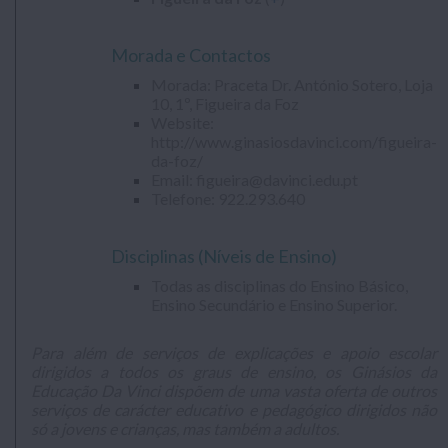
.
Morada e Contactos
Morada: Praceta Dr. António Sotero, Loja
10, 1º, Figueira da Foz
Website:
http://www.ginasiosdavinci.com/figueira-
da-foz/
Email:
figueira@davinci.edu.pt
Telefone: 922.293.640
.
Disciplinas (Níveis de Ensino)
Todas as disciplinas do Ensino Básico,
Ensino Secundário e Ensino Superior.
.
Para além de serviços de explicações e apoio escolar
dirigidos a todos os graus de ensino, os Ginásios da
Educação Da Vinci dispõem de uma vasta oferta de outros
serviços de carácter educativo e pedagógico dirigidos não
só a jovens e crianças, mas também a adultos.