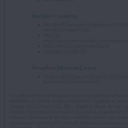
.
Morada e Contactos
Morada: Travessa dos Fogueteiros, n.º 33/3
Padrão da Légua (MTS)
Website:
https://www.ginasiosdavinci.com/matosinh
Email:
matosinhos@davinci.edu.pt
Telefone: 911.902.232
.
Disciplinas (Níveis de Ensino)
Todas as disciplinas do Ensino Básico, Ensi
Secundário e Ensino Superior.
.
Para além de serviços de apoio escolar e explicações de toda
disciplinas do ensino básico, secundário e superior, os alun
clientes dos Ginásios Da Vinci dispõem ainda de um va
conjunto de serviços e soluções educativas, dirigidas não s
crianças e jovens mas também a adultos, que no seu conju
constituem o conceito Da Vinci de multisserviços de educaç
Explicações, Apoio ao estudo, psicologia e psicopedagog