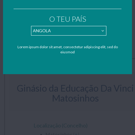
também os teus trabalhos, resumos e apontamentos para o
nosso mail:
geral@notapositiva.com
.
O TEU PAÍS
Resumo do trabalho
Apresentação do Ginásio da Educação Da Vinci Matosinhos
(localização, contactos, disciplinas e níveis de ensino
lecionadas)...
Lorem ipsum dolor sit amet, consectetur adipiscing elit, sed do
eiusmod
Ginásio da Educação Da Vinci
Matosinhos
.
Localização (Concelho)
Matosinhos
(
+
)