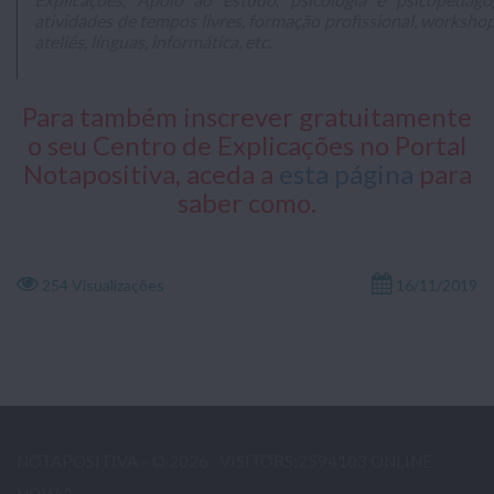
atividades de tempos livres, formação profissional, worksho
ateliês, línguas, informática, etc.
Para também inscrever gratuitamente
o seu Centro de Explicações no Portal
Notapositiva, aceda a
esta página
para
saber como.
254 Visualizações
16/11/2019
NOTAPOSITIVA - © 2026
VISITORS:2594103 ONLINE