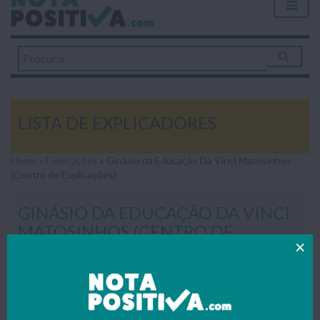
LISTA DE EXPLICADORES
Home
»
Explicações
»
Ginásio da Educação Da Vinci Matosinhos
(Centro de Explicações)
GINÁSIO DA EDUCAÇÃO DA VINCI
MATOSINHOS (CENTRO DE
EXPLICAÇÕES)
Todos os trabalhos publicados foram gentilmente enviados
por estudantes – se também quiseres contribuir para apoiar o
nosso portal faz como o(a) Lista de Explicadores e envia