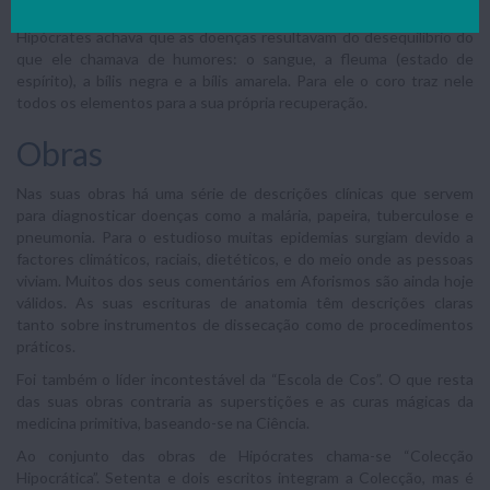
à prática da medicina. Morreu em Larissa, na Grécia.
Hipócrates achava que as doenças resultavam do desequilíbrio do
que ele chamava de humores: o sangue, a fleuma (estado de
espírito), a bílis negra e a bílis amarela. Para ele o coro traz nele
todos os elementos para a sua própria recuperação.
Obras
Nas suas obras há uma série de descrições clínicas que servem
para diagnosticar doenças como a malária, papeira, tuberculose e
pneumonia. Para o estudioso muitas epidemias surgiam devido a
factores climáticos, raciais, dietéticos, e do meio onde as pessoas
viviam. Muitos dos seus comentários em Aforismos são ainda hoje
válidos. As suas escrituras de anatomia têm descrições claras
tanto sobre instrumentos de dissecação como de procedimentos
práticos.
Foi também o líder incontestável da “Escola de Cos”. O que resta
das suas obras contraria as superstições e as curas mágicas da
medicina primitiva, baseando-se na Ciência.
Ao conjunto das obras de Hipócrates chama-se “Colecção
Hipocrática”. Setenta e dois escritos integram a Colecção, mas é