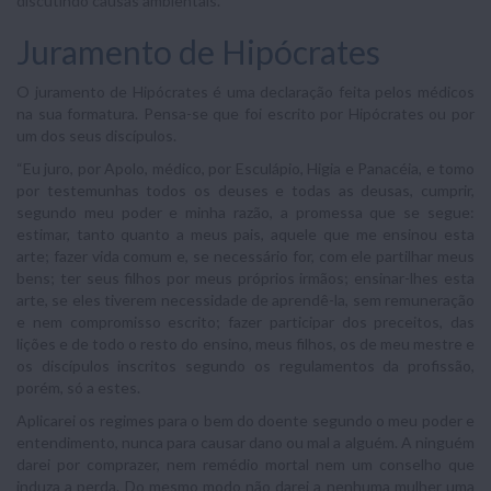
discutindo causas ambientais.
Juramento de Hipócrates
O juramento de Hipócrates é uma declaração feita pelos médicos
na sua formatura. Pensa-se que foi escrito por Hipócrates ou por
um dos seus discípulos.
“Eu juro, por Apolo, médico, por Esculápio, Higia e Panacéia, e tomo
por testemunhas todos os deuses e todas as deusas, cumprir,
segundo meu poder e minha razão, a promessa que se segue:
estimar, tanto quanto a meus pais, aquele que me ensinou esta
arte; fazer vida comum e, se necessário for, com ele partilhar meus
bens; ter seus filhos por meus próprios irmãos; ensinar-lhes esta
arte, se eles tiverem necessidade de aprendê-la, sem remuneração
e nem compromisso escrito; fazer participar dos preceitos, das
lições e de todo o resto do ensino, meus filhos, os de meu mestre e
os discípulos inscritos segundo os regulamentos da profissão,
porém, só a estes.
Aplicarei os regimes para o bem do doente segundo o meu poder e
entendimento, nunca para causar dano ou mal a alguém. A ninguém
darei por comprazer, nem remédio mortal nem um conselho que
induza a perda. Do mesmo modo não darei a nenhuma mulher uma