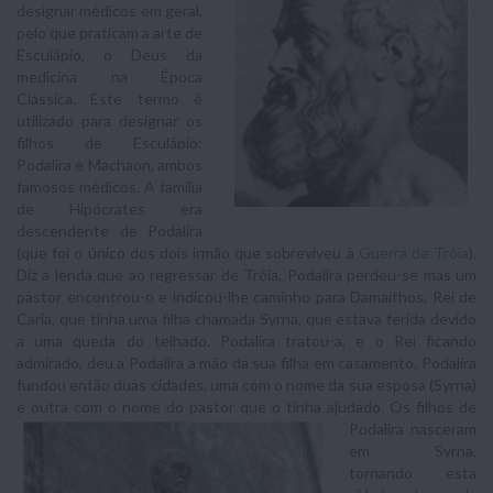
designar médicos em geral,
pelo que praticam a arte de
Esculápio, o Deus da
medicina na Época
Clássica. Este termo é
utilizado para designar os
filhos de Esculápio:
Podalira e Machaon, ambos
famosos médicos. A família
de Hipócrates era
descendente de Podalira
(que foi o único dos dois irmão que sobreviveu à
Guerra de Tróia
).
Diz a lenda que ao regressar de Tróia, Podalira perdeu-se mas um
pastor encontrou-o e indicou-lhe caminho para Damaithos, Rei de
Caria, que tinha uma filha chamada Syrna, que estava ferida devido
a uma queda do telhado. Podalira tratou-a, e o Rei ficando
admirado, deu a Podalira a mão da sua filha em casamento. Podalira
fundou então duas cidades, uma com o nome da sua esposa (Syrna)
e outra com o nome do pastor que o tinha ajudado. Os filhos
de
Podalira nasceram
em Syrna,
tornando esta