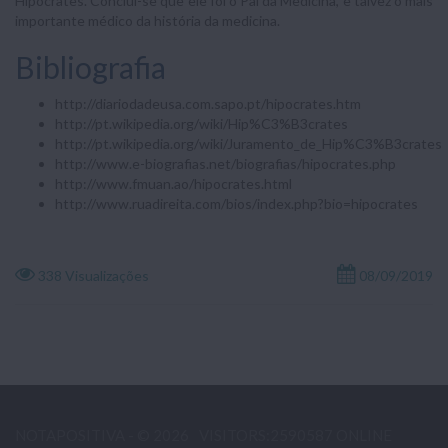
Hipócrates. Conclui-se que ele foi o Pai da Medicina, e talvez o mais
importante médico da história da medicina.
Bibliografia
http://diariodadeusa.com.sapo.pt/hipocrates.htm
http://pt.wikipedia.org/wiki/Hip%C3%B3crates
http://pt.wikipedia.org/wiki/Juramento_de_Hip%C3%B3crates
http://www.e-biografias.net/biografias/hipocrates.php
http://www.fmuan.ao/hipocrates.html
http://www.ruadireita.com/bios/index.php?bio=hipocrates
338 Visualizações
08/09/2019
NOTAPOSITIVA - © 2026
VISITORS:2590587 ONLINE