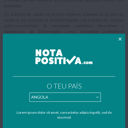
hospitais.
As práticas de saúde no mundo moderno analisam as acções de
saúde e, em especial, as de Enfermagem, sob a óptica do sistema
político-económico da sociedade capitalista. Ressaltam o
surgimento da Enfermagem como actividade profissional
institucionalizada. Esta análise inicia-se com a Revolução Industrial
no século XVI que termina com o surgimento da Enfermagem
moderna na Inglaterra, no século XIX.
Enfermagem Moderna
O avanço da Medicina vem favorecer a reorganização dos hospitais.
É na reorganização da Instituição Hospitalar e no posicionamento
do médico como principal responsável por esta reordenação, que
O TEU PAÍS
vamos encontrar as raízes do processo de disciplina e seus
reflexos na Enfermagem, ao ressurgir da fase sombria em que
esteve submersa até então.
Naquela época, estiveram sob piores condições, devido a
Lorem ipsum dolor sit amet, consectetur adipiscing elit, sed do
predominância de doenças infecto-contagiosas e à falta de
eiusmod
pessoas preparadas para cuidar dos doentes. Os ricos
continuavam a ser tratados em suas próprias casas, enquanto os