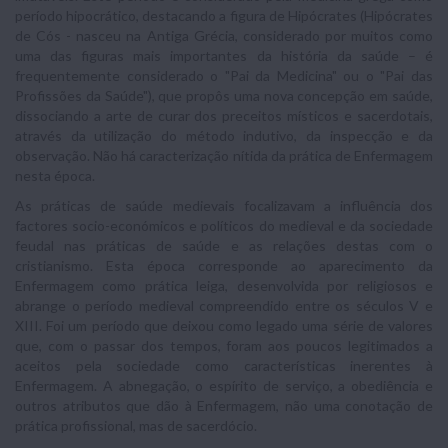
período hipocrático, destacando a figura de Hipócrates (Hipócrates
de Cós - nasceu na Antiga Grécia, considerado por muitos como
uma das figuras mais importantes da história da saúde – é
frequentemente considerado o "Pai da Medicina" ou o "Pai das
Profissões da Saúde"), que propôs uma nova concepção em saúde,
dissociando a arte de curar dos preceitos místicos e sacerdotais,
através da utilização do método indutivo, da inspecção e da
observação. Não há caracterização nítida da prática de Enfermagem
nesta época.
As práticas de saúde medievais focalizavam a influência dos
factores socio-económicos e políticos do medieval e da sociedade
feudal nas práticas de saúde e as relações destas com o
cristianismo. Esta época corresponde ao aparecimento da
Enfermagem como prática leiga, desenvolvida por religiosos e
abrange o período medieval compreendido entre os séculos V e
XIII. Foi um período que deixou como legado uma série de valores
que, com o passar dos tempos, foram aos poucos legitimados a
aceitos pela sociedade como características inerentes à
Enfermagem. A abnegação, o espírito de serviço, a obediência e
outros atributos que dão à Enfermagem, não uma conotação de
prática profissional, mas de sacerdócio.