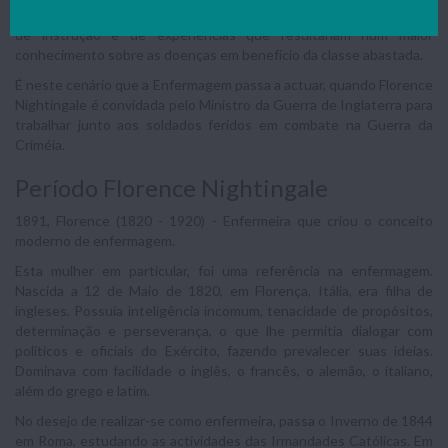
pobres, além de não terem esta alternativa, tornavam-se objecto
de instrução e de experiências que resultariam num maior
conhecimento sobre as doenças em benefício da classe abastada.
É neste cenário que a Enfermagem passa a actuar, quando Florence
Nightingale é convidada pelo Ministro da Guerra de Inglaterra para
trabalhar junto aos soldados feridos em combate na Guerra da
Criméia.
Período Florence Nightingale
1891, Florence (1820 - 1920) - Enfermeira que criou o conceito
moderno de enfermagem.
Esta mulher em particular, foi uma referência na enfermagem.
Nascida a 12 de Maio de 1820, em Florença, Itália, era filha de
ingleses. Possuía inteligência incomum, tenacidade de propósitos,
determinação e perseverança, o que lhe permitia dialogar com
políticos e oficiais do Exército, fazendo prevalecer suas ideias.
Dominava com facilidade o inglês, o francês, o alemão, o italiano,
além do grego e latim.
No desejo de realizar-se como enfermeira, passa o Inverno de 1844
em Roma, estudando as actividades das Irmandades Católicas. Em