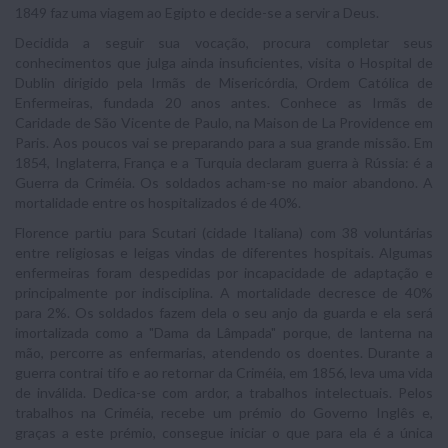
1849 faz uma viagem ao Egipto e decide-se a servir a Deus.
Decidida a seguir sua vocação, procura completar seus
conhecimentos que julga ainda insuficientes, visita o Hospital de
Dublin dirigido pela Irmãs de Misericórdia, Ordem Católica de
Enfermeiras, fundada 20 anos antes. Conhece as Irmãs de
Caridade de São Vicente de Paulo, na Maison de La Providence em
Paris. Aos poucos vai se preparando para a sua grande missão. Em
1854, Inglaterra, França e a Turquia declaram guerra à Rússia: é a
Guerra da Criméia. Os soldados acham-se no maior abandono. A
mortalidade entre os hospitalizados é de 40%.
Florence partiu para Scutari (cidade Italiana) com 38 voluntárias
entre religiosas e leigas vindas de diferentes hospitais. Algumas
enfermeiras foram despedidas por incapacidade de adaptação e
principalmente por indisciplina. A mortalidade decresce de 40%
para 2%. Os soldados fazem dela o seu anjo da guarda e ela será
imortalizada como a "Dama da Lâmpada" porque, de lanterna na
mão, percorre as enfermarias, atendendo os doentes. Durante a
guerra contrai tifo e ao retornar da Criméia, em 1856, leva uma vida
de inválida. Dedica-se com ardor, a trabalhos intelectuais. Pelos
trabalhos na Criméia, recebe um prémio do Governo Inglês e,
graças a este prémio, consegue iniciar o que para ela é a única