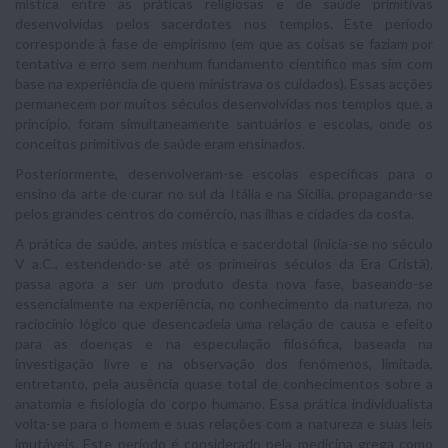
mística entre as práticas religiosas e de saúde primitivas
desenvolvidas pelos sacerdotes nos templos. Este período
corresponde à fase de empirismo (em que as coisas se faziam por
tentativa e erro sem nenhum fundamento cientifico mas sim com
base na experiência de quem ministrava os cuidados). Essas acções
permanecem por muitos séculos desenvolvidas nos templos que, a
princípio, foram simultaneamente santuários e escolas, onde os
conceitos primitivos de saúde eram ensinados.
Posteriormente, desenvolveram-se escolas específicas para o
ensino da arte de curar no sul da Itália e na Sicília, propagando-se
pelos grandes centros do comércio, nas ilhas e cidades da costa.
A prática de saúde, antes mística e sacerdotal (inicia-se no século
V a.C., estendendo-se até os primeiros séculos da Era Cristã),
passa agora a ser um produto desta nova fase, baseando-se
essencialmente na experiência, no conhecimento da natureza, no
raciocínio lógico que desencadeia uma relação de causa e efeito
para as doenças e na especulação filosófica, baseada na
investigação livre e na observação dos fenómenos, limitada,
entretanto, pela ausência quase total de conhecimentos sobre a
anatomia e fisiologia do corpo humano. Essa prática individualista
volta-se para o homem e suas relações com a natureza e suas leis
imutáveis. Este período é considerado pela medicina grega como