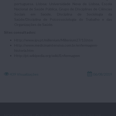
portuguesa. Lisboa: Universidade Nova de Lisboa, Escola
Nacional de Saúde Pública, Grupo de Disciplinas de Ciências
Sociais em Saúde, Disciplina de Sociologia da
Saúde/Disciplina de Psicossociologia do Trabalho e das
Organizações de Saúde.
Sites consultados:
Http://www.ipv.pt/millenium/Millenium27/13.htm
Http://www.medicinaintensiva.com.br/enfermagem-
historia.htm
Http://pt.wikipedia.org/wiki/Enfermagem
439 Visualizações
06/08/2019
NOTAPOSITIVA - © 2026
VISITORS:2589570 ONLINE