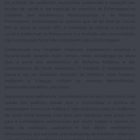
As práticas de saúde pós monásticas evidenciam a evolução das
acções de saúde e, em especial, do exercício da Enfermagem no
contexto dos movimentos Renascentistas e da Reforma
Protestante. Corresponde ao período que vai do final do século
XIII ao início do século XVI. A retomada da ciência, o progresso
social e intelectual da Renascença e a evolução das universidades
não constituíram factor de crescimento para a Enfermagem.
Enclausurada nos hospitais religiosos, permaneceu empírica e
desarticulada durante muito tempo, vindo desagregar-se ainda
mais a partir dos movimentos de Reforma Religiosa e das
conturbações da Santa Inquisição. O hospital, já negligenciado,
passa a ser um insalubre depósito de doentes, onde homens,
mulheres e crianças utilizam as mesmas dependências,
amontoados em leitos colectivos.
Sob exploração deliberada, considerada um serviço doméstico, pela
queda dos padrões morais que a sustentava, a prática de
enfermagem tornou-se indigna e sem atractivos para as mulheres
de casta social elevada. Esta fase, que significou uma grave crise
para a Enfermagem, permaneceu por muito tempo e apenas no
limiar da revolução capitalista é que alguns movimentos
reformadores, que partiram, principalmente, de iniciativas religiosas
e sociais, tentam melhorar as condições do pessoal a serviço dos