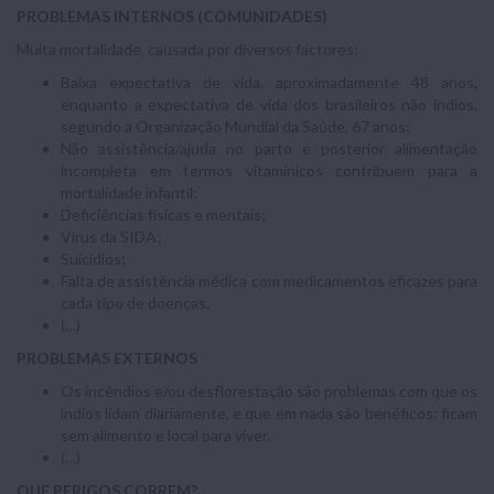
PROBLEMAS INTERNOS (COMUNIDADES)
Muita mortalidade, causada por diversos factores:
Baixa expectativa de vida, aproximadamente 48 anos,
enquanto a expectativa de vida dos brasileiros não índios,
segundo a Organização Mundial da Saúde, 67 anos;
Não assistência/ajuda no parto e posterior alimentação
incompleta em termos vitamínicos contribuem para a
mortalidade infantil;
Deficiências físicas e mentais;
Vírus da SIDA;
Suicídios;
Falta de assistência médica com medicamentos eficazes para
cada tipo de doenças.
(…)
PROBLEMAS EXTERNOS
Os incêndios e/ou desflorestação são problemas com que os
índios lidam diariamente, e que em nada são benéficos: ficam
sem alimento e local para viver.
(…)
QUE PERIGOS CORREM?