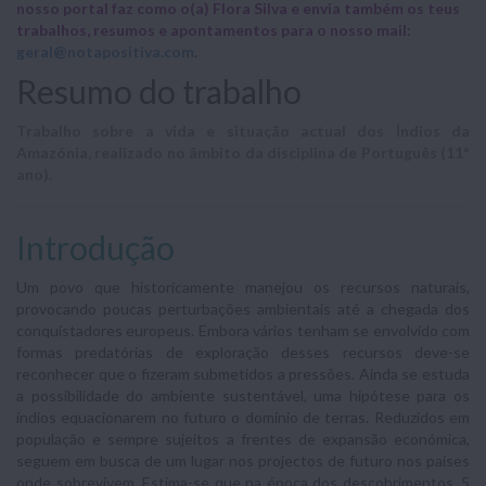
nosso portal faz como o(a) Flora Silva e envia também os teus
trabalhos, resumos e apontamentos para o nosso mail:
geral@notapositiva.com
.
Resumo do trabalho
Trabalho sobre a vida e situação actual dos Índios da
Amazónia, realizado no âmbito da disciplina de Português (11º
ano).
Introdução
Um povo que historicamente manejou os recursos naturais,
provocando poucas perturbações ambientais até a chegada dos
conquistadores europeus. Embora vários tenham se envolvido com
formas predatórias de exploração desses recursos deve-se
reconhecer que o fizeram submetidos a pressões. Ainda se estuda
a possibilidade do ambiente sustentável, uma hipótese para os
índios equacionarem no futuro o domínio de terras. Reduzidos em
população e sempre sujeitos a frentes de expansão económica,
seguem em busca de um lugar nos projectos de futuro nos países
onde sobrevivem. Estima-se que na época dos descobrimentos, 5