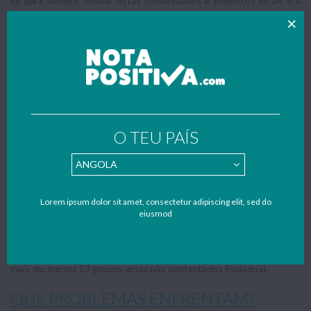
se para sempre. Apoiar estas comunidades e projectos locais é a
melhor estratégia de futuro para a região.
Sabe-se que alguns factores são fundamentais para possibilitar a
existência futura destes grupos. Entre eles, a demarcação das
terras onde vivem e a protecção ao meio ambiente, de forma a
garantir sua sobrevivência física e cultural.
SITUAÇÃO ACTUAL
"Índio: Parcela da população brasileira que apresenta
O TEU PAÍS
problemas de inadaptação à sociedade, motivados pela
conservação de costumes, hábitos ou meras lealdades
que a vinculam a uma tradição pré-colombiana"
Definição de
Darcy Ribeiro
Lorem ipsum dolor sit amet, consectetur adipiscing elit, sed do
No Brasil vivem cerca de 358 mil índios, distribuídos entre 225
eiusmod
povos, que perfazem cerca de 0,2% da população brasileira. Além
destes, há entre 100 e 190 mil vivendo fora das terras indígenas,
inclusive em áreas urbanas. Há também indícios da existência de
mais-ou-menos 53 grupos ainda não contactados (isolados).
QUE PROBLEMAS ENFRENTAM?