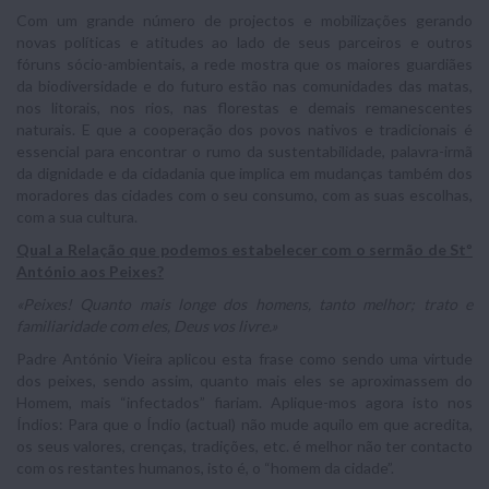
Com um grande número de projectos e mobilizações gerando
novas políticas e atitudes ao lado de seus parceiros e outros
fóruns sócio-ambientais, a rede mostra que os maiores guardiães
da biodiversidade e do futuro estão nas comunidades das matas,
nos litorais, nos rios, nas florestas e demais remanescentes
naturais. E que a cooperação dos povos nativos e tradicionais é
essencial para encontrar o rumo da sustentabilidade, palavra-irmã
da dignidade e da cidadania que implica em mudanças também dos
moradores das cidades com o seu consumo, com as suas escolhas,
com a sua cultura.
Qual a Relação que podemos estabelecer com o sermão de Stº
António aos Peixes?
«Peixes! Quanto mais longe dos homens, tanto melhor; trato e
familiaridade com eles, Deus vos livre.»
Padre António Vieira aplicou esta frase como sendo uma virtude
dos peixes, sendo assim, quanto mais eles se aproximassem do
Homem, mais “infectados” fiariam. Aplique-mos agora isto nos
Índios: Para que o Índio (actual) não mude aquilo em que acredita,
os seus valores, crenças, tradições, etc. é melhor não ter contacto
com os restantes humanos, isto é, o “homem da cidade”.