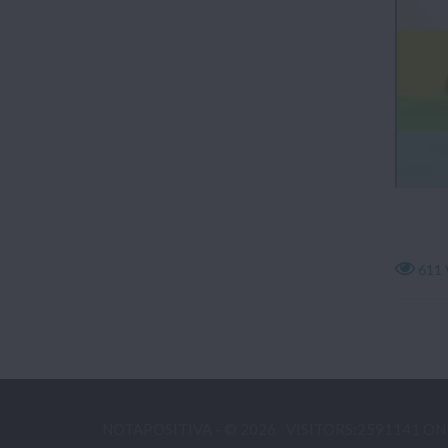
611 
NOTAPOSITIVA - © 2026
VISITORS:2591141 ON