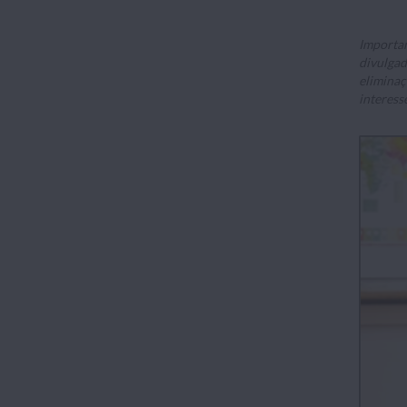
Importan
divulgad
eliminaç
interess
.