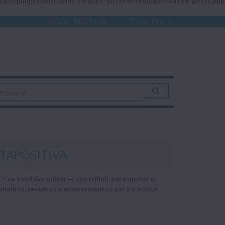
ent/plugins/microkids-related-posts/microkids-related-posts.php
LOGIN
REGISTAR
O TEU PAÍS
OTAPOSITIVA
– se também quiseres contribuir para apoiar o
trabalhos, resumos e apontamentos para o nosso