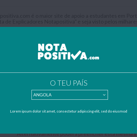
positiva.com é o maior site de apoio a estudantes em Portu
sta de Explicadores Notapositiva" e seja visto pelos milhar
Inscrição grat
e inscrever:
ail para
geral@notapositiva.com
com a seguinte informação (a qual será d
ome completo
ormação Académica
ntacto telefónico (informação facultativa)
O TEU PAÍS
ntacto de email
oncelhos onde dá explicações
sciplinas e níveis de ensino
plicações ao domicílio (Sim/Não)
nsagem ou Informações que julgue pertinentes para divulgação da sua 
Lorem ipsum dolor sit amet, consectetur adipiscing elit, sed do eiusmod
inda anexar o seu
Curriculum Vitae
atualizado.
*******************************************************
Alternativamente poderá preencher esta mesma i