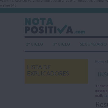
Warning
: count(): Parameter must be an array or an object that imple
on line
645
2º CICLO
3º CICLO
SECUNDÁRIO
Home
»
LISTA DE
EXPLICADORES
INS
Todos o
nosso p
mail:
ge
Res