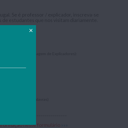
gal. Se é professor / explicador, inscreva-se
es de estudantes que nos visitam diariamente.
uita!
isponibilizada na Listagem de Explicadores):
oferta (máximo 50 palavras)
**********************************
nformação neste formulário
»»»