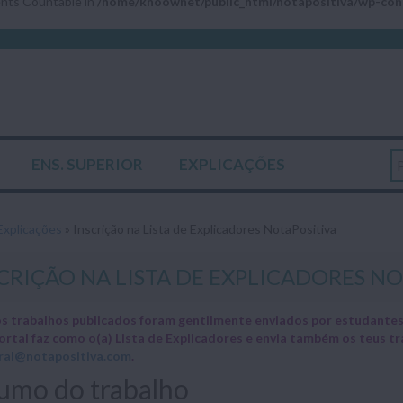
ments Countable in
/home/knoownet/public_html/notapositiva/wp-cont
ENS. SUPERIOR
EXPLICAÇÕES
Explicações
»
Inscrição na Lista de Explicadores NotaPositiva
CRIÇÃO NA LISTA DE EXPLICADORES N
s trabalhos publicados foram gentilmente enviados por estudantes 
ortal faz como o(a) Lista de Explicadores e envia também os teus 
ral@notapositiva.com
.
umo do trabalho