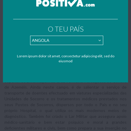
A Cruz Vermelha Portuguesa tem como missão proteger a
dignidade humana actuando, através da sua experiência operativa,
junto dos mais vulneráveis. São desenvolvidas acções de luta
contra a pobreza e de desenvolvimento social dirigidas a público-
O TEU PAÍS
alvo e a comunidades em situação de exclusão e/ou em risco de
exclusão social. São, ainda, executados, pela generalidade das
Delegações, serviços e apoio a áreas da população mais vulnerável,
nomeadamente, a idosos e a deficientes.
Saúde
Lorem ipsum dolor sit amet, consectetur adipiscing elit, sed do
eiusmod
Neste âmbito, desenvolvem-se programas de formação de
primeiros socorros e de enfermagem, através da Direcção de
Ensino de Socorrismo, da Escola Superior de Saúde e da Escola
Superior de Enfermagem da Cruz Vermelha Portuguesa de Oliveira
de Azeméis. Ainda neste campo, é de salientar o serviço de
transporte de doentes efectuado em viaturas especializadas das
Unidades de Socorro e os tratamentos médicos prestados nos
seus Postos de Socorros, dispersos por todo o País e no seu
próprio Hospital, o qual utiliza os mais modernos meios de
diagnóstico. Também foi criado o Lar Militar que assegura apoio
médico-sanitário e bem estar psíquico e moral a grandes
deficientes militares e civis, bem como prepara a sua inserção no