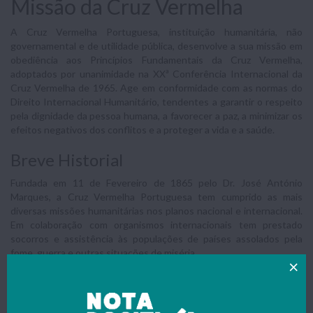
Missão da Cruz Vermelha
A Cruz Vermelha Portuguesa, instituição humanitária, não
governamental e de utilidade pública, desenvolve a sua missão em
obediência aos Princípios Fundamentais da Cruz Vermelha,
adoptados por unanimidade na XXª Conferência Internacional da
Cruz Vermelha de 1965. Age em conformidade com as normas do
Direito Internacional Humanitário, tendentes a garantir o respeito
pela dignidade da pessoa humana, a favorecer a paz, a minimizar os
efeitos negativos dos conflitos e a proteger a vida e a saúde.
Breve Historial
Fundada em 11 de Fevereiro de 1865 pelo Dr. José António
Marques, a Cruz Vermelha Portuguesa tem cumprido as mais
diversas missões humanitárias nos planos nacional e internacional.
Em colaboração com organismos internacionais tem prestado
socorros e assistência às populações de países assolados pela
fome, guerra e outras situações de miséria.
O que faz a Cruz Vermelha
Acção Social: