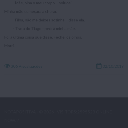
- Mãe, olha o meu corpo. - solucei.
Minha mãe começara a chorar.
- Filha, não me deixes sozinha. - disse ela.
- Trata do Tiago - pedi à minha mãe.
Foi a última coisa que disse. Fechei os olhos.
Morri.
306 Visualizações
02/10/2019
NOTAPOSITIVA - © 2026
VISITORS:2595528 ONLINE
NOW:2