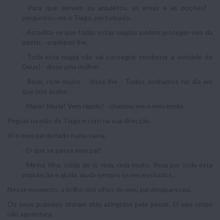
- Para que servem os amuletos, as ervas e as poções? -
perguntou-me o Tiago, perturbado.
- Acredita-se que todas estas magias podem proteger-nos da
peste. - expliquei-lhe.
- Toda esta magia não vai conseguir combater a vontade de
Deus! - disse uma mulher.
- Reze, reze muito. - disse-lhe - Todos sonhamos no dia em
que isto acabe.
- Maria! Maria! Vem rápido! - chamou-me o meu irmão.
Peguei na mão do Tiago e corri na sua direcção.
Vi o meu pai deitado numa cama.
- O que se passa meu pai?
- Minha filha, cuida de ti, reza, reza muito. Reza por toda esta
população e ajuda, ajuda sempre os necessitados…
Nesse momento, o brilho dos olhos do meu pai desapareceu.
Os seus pulmões tinham sido atingidos pela peste. O seu corpo
não aguentara.