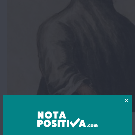
- Chamo-me Maria e tenho 19 anos. Sou freira. E tu? -
perguntei a um menino que estava sozinho. A sua família tinha
morrido.