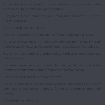
A caminho do enterro, encontrámos imensos corpos abandonados
no meio da rua, espalhados, pelos cantos…
Chegámos. Nesse momento, meu irmão também morreu. A peste
estava a afectá-lo.
Enterrámo-lo com o meu pai.
Depois do enterro, eu, minha mãe e Tiago, fomos para a Igreja.
A Igreja estava cheia de lençóis espalhados pelo chão. Em cima
deles estavam dezenas de corpos, que necessitavam de cuidados.
Eu, como freira, ajudava a tratar deles. Ajudava e rezava para que
isto acabasse.
Os seus corpos estavam cheios de manchas. A maior parte dos
doentes atingia febres altas e alguns chegavam a delirar.
Era o desespero total. O medo da morte.
Era noite, uma noite escura e fria. Sentei-me no chão. O meu corpo
começara a apresentar manhas. Começara a pensar que podia
morrer.
Chamei minha mãe e Tiago.