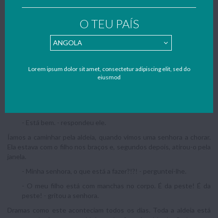
- Chamo-me Tiago e tenho 7 anos. Estou com medo. O que se
passa?
O TEU PAÍS
- Bem, Tiago, dizem que a peste foi trazida pelos marinheiros.
- Eu cá acho que isto é tudo um castigo de Deus! Estamos
todos a pagar pelos nossos pecados! - interveio uma senhora
idosa.
Lorem ipsum dolor sit amet, consectetur adipiscing elit, sed do
eiusmod
- Tiago - continuei - esta peste faz com que o nosso corpo
fique coberto de manchas negras. Algumas pessoas até
atingem febres altas e cospem sangue. Vem comigo, vamos
dar um passeio pela aldeia e depois vens comigo para a igreja.
- Está bem. - respondeu ele.
Íamos a caminhar pela aldeia, quando vimos uma senhora a chorar.
Ela estava com o filho nos braços e, segundos depois, atirou-o pela
janela.
- Minha senhora, o que está a fazer?!?! - perguntei-lhe.
- O meu filho está com manchas no corpo. É da peste! É da
peste! - gritou a senhora.
Dramas como este aconteciam todos os dias. Toda a aldeia está