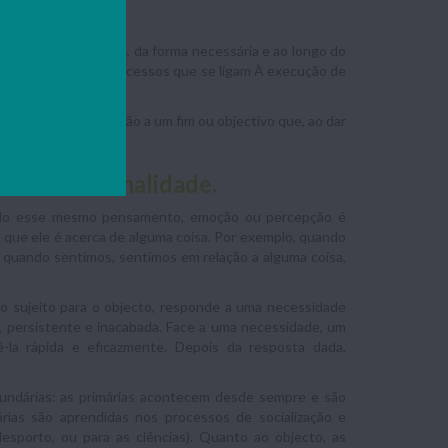
lectual a uma tarefa, da forma necessária e ao longo do
 É um conjunto de processos que se ligam À execução de
ndivíduos em direcção a um fim ou objectivo que, ao dar
 e intencionalidade.
ando esse mesmo pensamento, emoção ou percepção é
ca que ele é acerca de alguma coisa. Por exemplo, quando
 quando sentimos, sentimos em relação a alguma coisa,
do sujeito para o objecto, responde a uma necessidade
e, persistente e inacabada. Face a uma necessidade, um
ê-la rápida e eficazmente. Depois da resposta dada,
cundárias: as primárias acontecem desde sempre e são
rias são aprendidas nos processos de socialização e
esporto, ou para as ciências). Quanto ao objecto, as