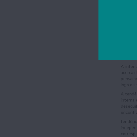
Defi
Conação 
tempo, p
uma acç
No fundo
sentido 
Cara
A inten
acerca d
pensamos
logo o s
A tendên
interna 
desequi
encontra
tendênci
indepen
corresp