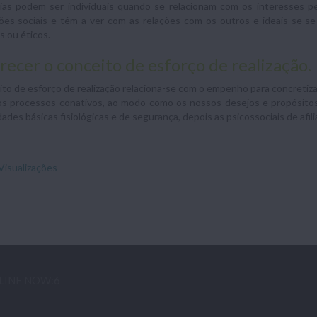
ias podem ser individuais quando se relacionam com os interesses pe
ões sociais e têm a ver com as relações com os outros e ideais se se
s ou éticos.
recer o conceito de esforço de realização.
to de esforço de realização relaciona-se com o empenho para concretiz
os processos conativos, ao modo como os nossos desejos e propósitos
ades básicas fisiológicas e de segurança, depois as psicossociais de afili
Visualizações
LINE NOW:6