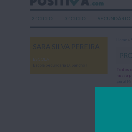
2º CICLO
3º CICLO
SECUNDÁRIO
Home
»
SARA SILVA PEREIRA
PRO
ESCOLA
Escola Secundária D. Sancho I
Todos o
nosso p
geral@n
Res
Resumo/
Expl