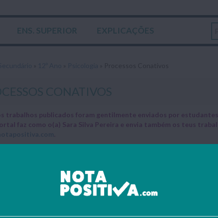
ENS. SUPERIOR
EXPLICAÇÕES
Secundário
»
12º Ano
»
Psicologia
»
Processos Conativos
CESSOS CONATIVOS
s trabalhos publicados foram gentilmente enviados por estudantes 
ortal faz como o(a) Sara Silva Pereira e envia também os teus trab
otapositiva.com
.
umo do trabalho
Apontamentos sobre os Processos Conativos, realizado para a discip
icar o carácter específico dos pro