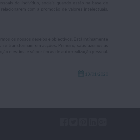
ssoais do indivíduo, sociais quando estão na base de
 relacionarem com a promoção de valores intelectuais,
armos os nossos desejos e objectivos. Está intimamente
 se transformam em acções. Primeiro, satisfazemos as
ação e estima e só por fim as de auto-realização pessoal.
13/01/2020