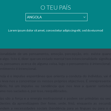
nir conação.
O TEU PAÍS
é um termo usado para referir a capacidade de aplicação de energia inte
ara que uma solução seja alcançada, para que a tarefa seja completada.
ão ou comportamento, que movem o ser humano num dado sentido.
, conação é a motivação, o empenho, a vontade e o desejo que move os i
Lorem ipsum dolor sit amet, consectetur adipiscing elit, sed do eiusmod
à sua acção, faz com que esta tenha significado para ele.
cterizar os processos conativos: tendência
cionalidade de um pensamento, emoção, percepção, etc. existe qu
e algo. Isto é, dizer que um estado mental tem intencionalidade signifi
, pensamos acerca de alguma coisa, logo o pensamento é intencional;
entimento é intencional.
cia é o impulso espontâneo que orienta a conduta do indivíduo, vai 
e leva-nos a concretizar os nossos próprios objectivos. É omnipresent
líbrio, há um impulso ou tendência que nos leva a querer satisfaz
mo-nos saciados e, por isso, reequilibrados.
as são a força e a energia motivacional e podem ser primárias ou se
dentes da aprendizagem (ter fome, sede, frio), enquanto as secundá
ondem a necessidades sociais (tendência para as línguas ou para o d