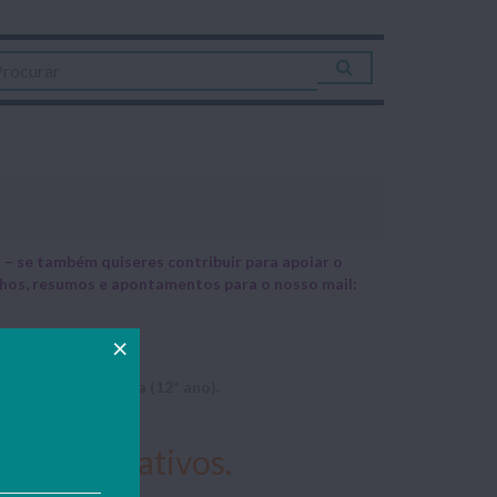
– se também quiseres contribuir para apoiar o
alhos, resumos e apontamentos para o nosso mail:
lina de Psicologia (12º ano).
cessos conativos.