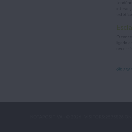
tendênc
interacç
estético
Escla
O concei
ligado a
necessid
356 
NOTAPOSITIVA - © 2026
VISITORS:2595826 ON