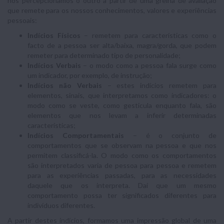
nós percepcionamos o outro a partir de uma grelha de avaliação
que remete para os nossos conhecimentos, valores e experiências
pessoais:
Indícios Físicos
– remetem para características como o
facto de a pessoa ser alta/baixa, magra/gorda, que podem
remeter para determinado tipo de personalidade;
Indícios Verbais
– o modo como a pessoa fala surge como
um indicador, por exemplo, de instrução;
Indícios não Verbais
– estes indícios remetem para
elementos, sinais, que interpretamos como indicadores: o
modo como se veste, como gesticula enquanto fala, são
elementos que nos levam a inferir determinadas
características;
Indícios Comportamentais
– é o conjunto de
comportamentos que se observam na pessoa e que nos
permitem classificá-la. O modo como os comportamentos
são interpretados varia de pessoa para pessoa e remetem
para as experiências passadas, para as necessidades
daquele que os interpreta. Daí que um mesmo
comportamento possa ter significados diferentes para
indivíduos diferentes.
A partir destes indícios, formamos uma impressão global de uma